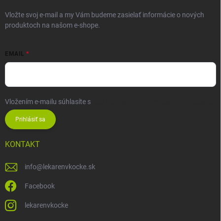
Vložte svoj e-mail a my Vám budeme zasielať informácie o nových
produktoch na našom e-shope.
EMAIL
Vložením e-mailu súhlasíte s
podmienkami ochrany osobných údajov
Prihlásiť sa
KONTAKT
info
@
lekarenvkocke.sk
Facebook
lekarenvkocke