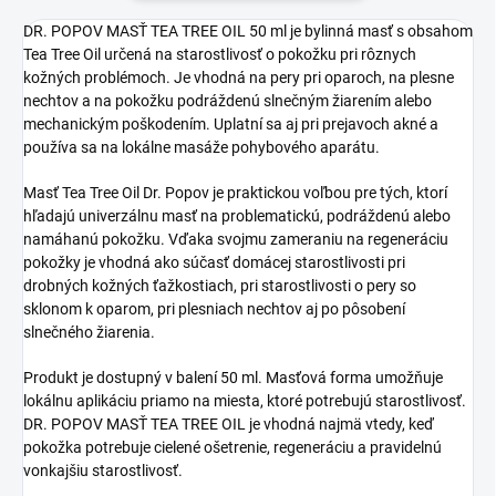
DR. POPOV MASŤ TEA TREE OIL 50 ml je bylinná masť s obsahom
Tea Tree Oil určená na starostlivosť o pokožku pri rôznych
kožných problémoch. Je vhodná na pery pri oparoch, na plesne
nechtov a na pokožku podráždenú slnečným žiarením alebo
mechanickým poškodením. Uplatní sa aj pri prejavoch akné a
používa sa na lokálne masáže pohybového aparátu.
Masť Tea Tree Oil Dr. Popov je praktickou voľbou pre tých, ktorí
hľadajú univerzálnu masť na problematickú, podráždenú alebo
namáhanú pokožku. Vďaka svojmu zameraniu na regeneráciu
pokožky je vhodná ako súčasť domácej starostlivosti pri
drobných kožných ťažkostiach, pri starostlivosti o pery so
sklonom k oparom, pri plesniach nechtov aj po pôsobení
slnečného žiarenia.
Produkt je dostupný v balení 50 ml. Masťová forma umožňuje
lokálnu aplikáciu priamo na miesta, ktoré potrebujú starostlivosť.
DR. POPOV MASŤ TEA TREE OIL je vhodná najmä vtedy, keď
pokožka potrebuje cielené ošetrenie, regeneráciu a pravidelnú
vonkajšiu starostlivosť.