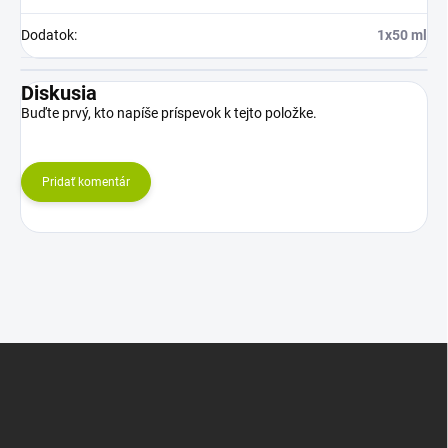
Dodatok
:
1x50 ml
Diskusia
Buďte prvý, kto napíše príspevok k tejto položke.
Pridať komentár
Z
á
p
ä
t