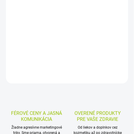
−
+
Pridať do košíka
Bylinná masť s Tea Tree Oil na starostlivosť o pokožku pri rôznych
kožných problémoch. Používa sa na pery pri oparoch, pri
plesniach nechtov, pri akné aj na lokálne masáže pohybového
aparátu.
DETAILNÉ INFORMÁCIE
MOŽNOSTI VRÁTENIA TOVARU
OPÝTAŤ SA
STRÁŽIŤ
FÉROVÉ CENY A JASNÁ
OVERENÉ PRODUKTY
KOMUNIKÁCIA
PRE VAŠE ZDRAVIE
Žiadne agresívne marketingové
Od liekov a doplnkov cez
triky. Sme priama, otvorená a
kozmetiku až po zdravotnícke