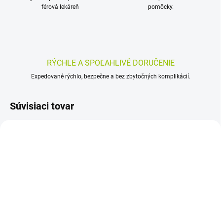
férová lekáreň
pomôcky.
RÝCHLE A SPOĽAHLIVÉ DORUČENIE
Expedované rýchlo, bezpečne a bez zbytočných komplikácií.
Súvisiaci tovar
SKLADOM
SKLADOM
(>5 KS)
(>5 KS)