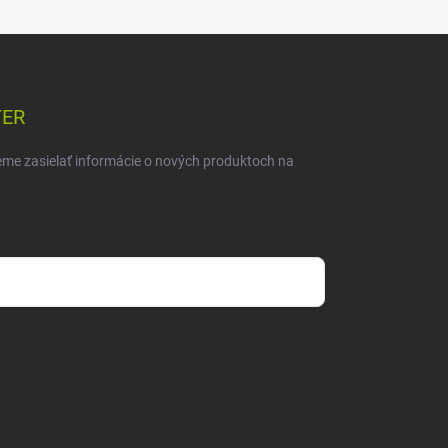
TER
eme zasielať informácie o nových produktoch na
mienkami ochrany osobných údajov