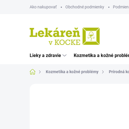
Prejsť
Ako nakupovať
Obchodné podmienky
Podmien
na
obsah
Lieky a zdravie
Kozmetika a kožné probl
Domov
Kozmetika a kožné problémy
Prírodná k
Neohodnotené
Podrobnosti hodnote