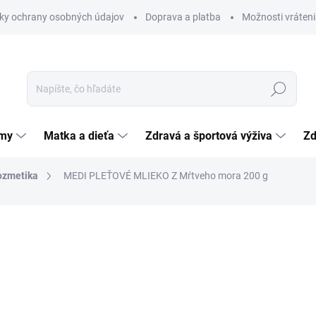
ky ochrany osobných údajov
Doprava a platba
Možnosti vráteni
Hľadať
émy
Matka a dieťa
Zdravá a športová výživa
Zd
ozmetika
MEDI PLEŤOVÉ MLIEKO Z Mŕtveho mora 200 g
nia
5,07 €
Jednotková
2,54 € / 100 g
cena:
SKLADOM
(>5 KS)
MÔŽEME DORUČIŤ DO:
12.8.2