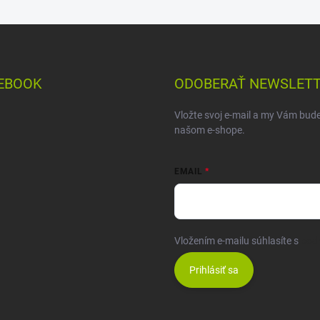
EBOOK
ODOBERAŤ NEWSLET
Vložte svoj e-mail a my Vám bud
našom e-shope.
EMAIL
Vložením e-mailu súhlasíte s
pod
Prihlásiť sa