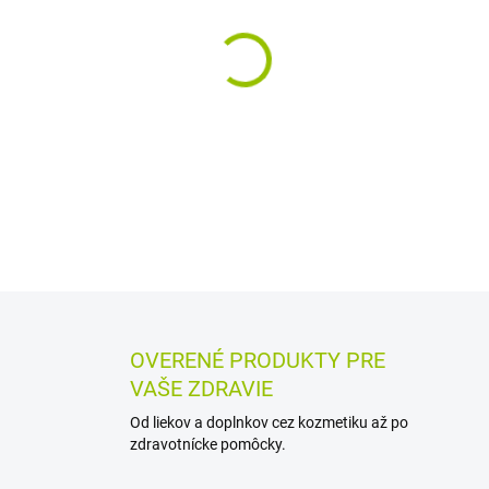
−
+
Pleťové čistiace mlieko s 
odličovanie a odstraňovanie 
čistiť pleť do hĺbky a zárov
DETAILNÉ INFORMÁCIE
MOŽN
OPÝTAŤ SA
STRÁŽIŤ
OVERENÉ PRODUKTY PRE
VAŠE ZDRAVIE
Od liekov a doplnkov cez kozmetiku až po
zdravotnícke pomôcky.