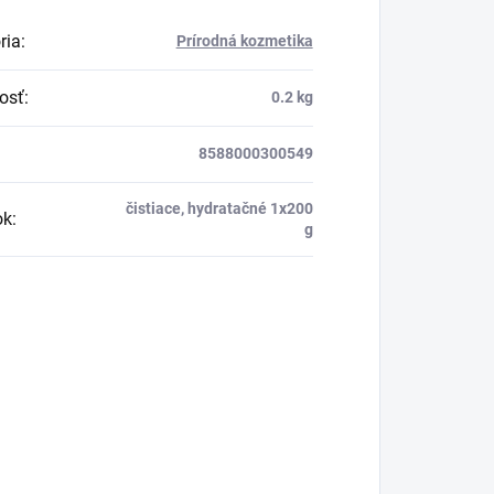
ria
:
Prírodná kozmetika
osť
:
0.2 kg
8588000300549
čistiace, hydratačné 1x200
ok
:
g