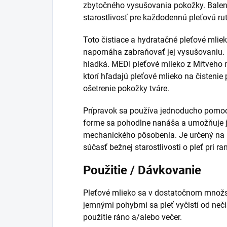
zbytočného vysušovania pokožky. Balen
starostlivosť pre každodennú pleťovú rut
Toto čistiace a hydratačné pleťové mliek
napomáha zabraňovať jej vysušovaniu. P
hladká. MEDI pleťové mlieko z Mŕtveho 
ktorí hľadajú pleťové mlieko na čistenie
ošetrenie pokožky tváre.
Prípravok sa používa jednoducho pomo
forme sa pohodlne nanáša a umožňuje je
mechanického pôsobenia. Je určený na 
súčasť bežnej starostlivosti o pleť pri r
Použitie / Dávkovanie
Pleťové mlieko sa v dostatočnom množs
jemnými pohybmi sa pleť vyčistí od neči
použitie ráno a/alebo večer.