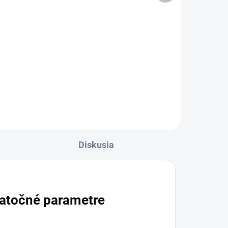
Gél s manuka medom medicínskej
kvality určený na antibakteriálne
krytie pri starostlivosti o rany a
hojenie. Vhodný na drobné
ý na
popáleniny, tržné rany, odreniny či
chronické rany,...
Diskusia
atočné parametre