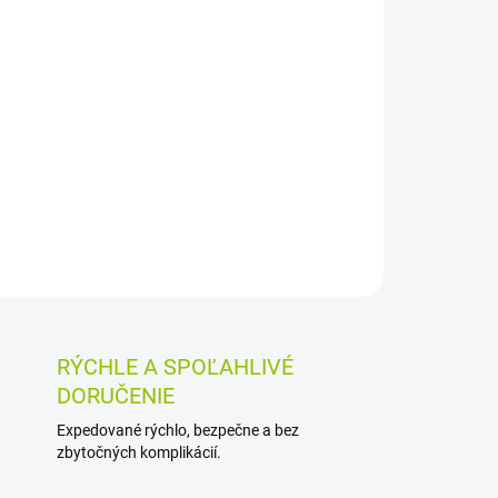
Pridať do košíka
Mŕtvym morom je vhodné na každodenné
nečistôt, zvyškov krémov aj líčidiel. Pomáha
eň napomáha zabraňovať jej vysušovaniu.
OSTI VRÁTENIA TOVARU
RÝCHLE A SPOĽAHLIVÉ
DORUČENIE
Expedované rýchlo, bezpečne a bez
zbytočných komplikácií.