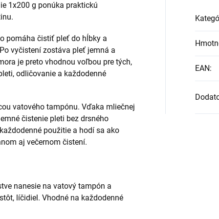
ie 1x200 g ponúka praktickú
inu.
Kategó
o pomáha čistiť pleť do hĺbky a
Hmotn
o vyčistení zostáva pleť jemná a
mora je preto vhodnou voľbou pre tých,
EAN
:
 pleti, odličovanie a každodenné
Dodat
cou vatového tampónu. Vďaka mliečnej
mné čistenie pleti bez drsného
každodenné použitie a hodí sa ako
annom aj večernom čistení.
tve nanesie na vatový tampón a
stôt, líčidiel. Vhodné na každodenné