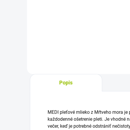
Do košíka
Kúpeľová soľ z Mŕtveho mora je
Sau
určená na prípravu minerálneho
éter
kúpeľa. Pôsobí upokojujúco a
sosn
relaxačne na celé telo, pomáha
euka
zmierniť svalovú únavu a
sau
podporuje čistenie aj...
uvoľ
pôso
Popis
MEDI pleťové mlieko z Mŕtveho mora je p
každodenné ošetrenie pleti. Je vhodné na
večer, keď je potrebné odstrániť nečistot