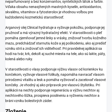
neparfumovaný a bez konzervantov, syntetických látok a farbív.
Vďaka obsahu nenasýtených mastných kyselín, antioxidantov,
skvalénu, vitamínov a fytosterolov je vhodnou voľbou pre
každodennú kozmetickú starostlivosť.
Arganový olej Clinical hydratuje a vyživuje pokožku, podporuje jej
pružnosť a má výrazný hydratačný efekt. V starostlivosti o pleť
pomáha zjemňovať jemné linky a vrásky, znižovať tvorbu kožného
mazu, predchádzať starnutiu kože a jej poškodeniu, ako aj predísť
vzniku strií a znižovať ich viditeľnosť. Pri pravidelnej aplikácii sa
hodí na tvár, krk, dekolt aj suché miesta na tele, ako sú lakte, päty,
kolená alebo ruky.
V starostlivosti o vlasy podporuje výživu vlasov od korienkov ku
končekom, vyživuje vlasové folikuly, napomáha navracať vlasom
prirodzenú vitalitu a lesk a pomáha vyživovať a zacelovať vlasové
končeky. Je vhodný aj ako prípravok pre vlasovú štylistiku. Pri
aplikácii na nechty podporuje regeneráciu a výživu nechtov aj
nechtového lôžka, prospieva posilneniu a vyživeniu nechtov a
bráni vzniku bolestivých záder.
Zloženie