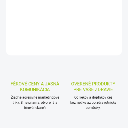
100 % čistý arganový olej z Maroka na vonkajšiu starostlivosť o
pleť, vlasy a nechty. Hydratuje a vyživuje pokožku, podporuje jej
pružnosť, lesk vlasov a výživu nechtov.
DETAILNÉ INFORMÁCIE
MOŽNOSTI VRÁTENIA TOVARU
OPÝTAŤ SA
STRÁŽIŤ
FÉROVÉ CENY A JASNÁ
OVERENÉ PRODUKTY
KOMUNIKÁCIA
PRE VAŠE ZDRAVIE
Žiadne agresívne marketingové
Od liekov a doplnkov cez
triky. Sme priama, otvorená a
kozmetiku až po zdravotnícke
férová lekáreň
pomôcky.