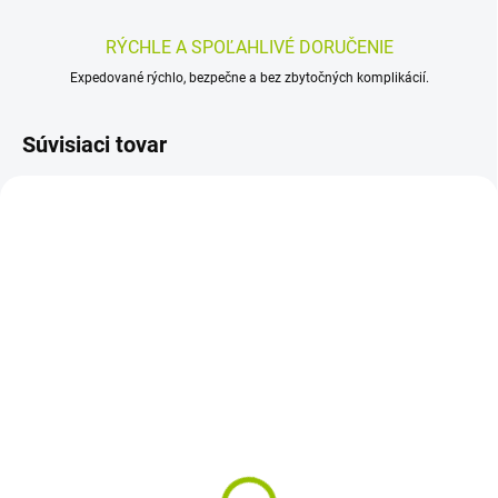
RÝCHLE A SPOĽAHLIVÉ DORUČENIE
Expedované rýchlo, bezpečne a bez zbytočných komplikácií.
Súvisiaci tovar
SKLADOM
SKLADOM
(>5 KS)
(>5 KS)
KAWAR MYDLO SO
JUVAMED VITAL
SOĽOU 120 g
NECHTÍKOVÁ MASŤ
(nová) 55 g
3,39 €
3,85 €