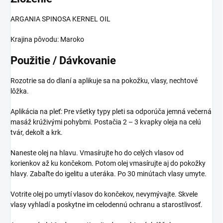
ARGANIA SPINOSA KERNEL OIL
Krajina pôvodu: Maroko
Použitie / Dávkovanie
Rozotrie sa do dlaní a aplikuje sa na pokožku, vlasy, nechtové
lôžka.
Aplikácia na pleť: Pre všetky typy pleti sa odporúča jemná večerná
masáž krúživými pohybmi. Postačia 2 – 3 kvapky oleja na celú
tvár, dekolt a krk.
Naneste olej na hlavu. Vmasírujte ho do celých vlasov od
korienkov až ku končekom. Potom olej vmasírujte aj do pokožky
hlavy. Zabaľte do igelitu a uteráka. Po 30 minútach vlasy umyte.
Votrite olej po umytí vlasov do končekov, nevymývajte. Skvele
vlasy vyhladí a poskytne im celodennú ochranu a starostlivosť.