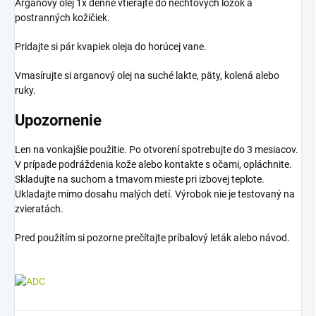
Arganový olej 1x denne vtierajte do nechtových lôžok a
postranných kožičiek.
Pridajte si pár kvapiek oleja do horúcej vane.
Vmasírujte si arganový olej na suché lakte, päty, kolená alebo
ruky.
Upozornenie
Len na vonkajšie použitie. Po otvorení spotrebujte do 3 mesiacov.
V prípade podráždenia kože alebo kontakte s očami, opláchnite.
Skladujte na suchom a tmavom mieste pri izbovej teplote.
Ukladajte mimo dosahu malých detí. Výrobok nie je testovaný na
zvieratách.
Pred použitím si pozorne prečítajte príbalový leták alebo návod.