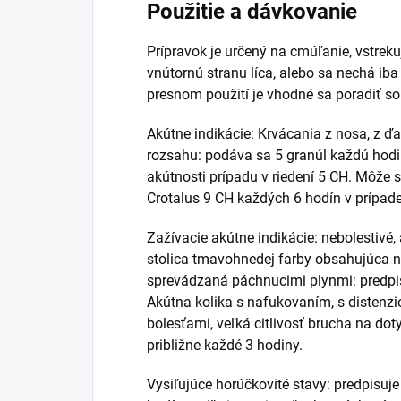
Použitie a dávkovanie
Prípravok je určený na cmúľanie, vstreku
vnútornú stranu líca, alebo sa nechá ib
presnom použití je vhodné sa poradiť so
Akútne indikácie: Krvácania z nosa, z ď
rozsahu: podáva sa 5 granúl každú hodi
akútnosti prípadu v riedení 5 CH. Môže 
Crotalus 9 CH každých 6 hodín v prípad
Zažívacie akútne indikácie: nebolestivé,
stolica tmavohnedej farby obsahujúca n
sprevádzaná páchnucimi plynmi: predpisu
Akútna kolika s nafukovaním, s distenz
bolesťami, veľká citlivosť brucha na dot
približne každé 3 hodiny.
Vysiľujúce horúčkovité stavy: predpisuje