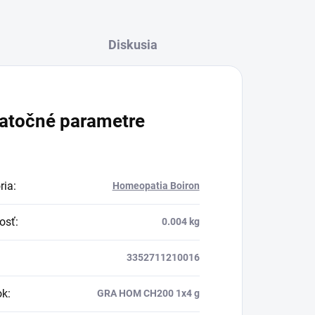
Diskusia
atočné parametre
ria
:
Homeopatia Boiron
osť
:
0.004 kg
3352711210016
ok
:
GRA HOM CH200 1x4 g