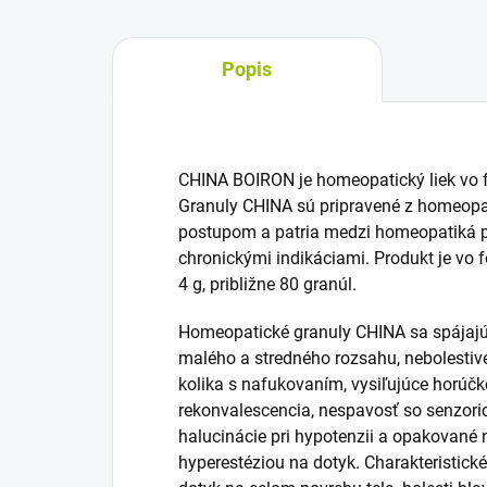
Popis
CHINA BOIRON je homeopatický liek vo f
Granuly CHINA sú pripravené z homeop
postupom a patria medzi homeopatiká po
chronickými indikáciami. Produkt je vo
4 g, približne 80 granúl.
Homeopatické granuly CHINA sa spájajú
malého a stredného rozsahu, nebolestivé
kolika s nafukovaním, vysiľujúce horúčk
rekonvalescencia, nespavosť so senzori
halucinácie pri hypotenzii a opakované 
hyperestéziou na dotyk. Charakteristick