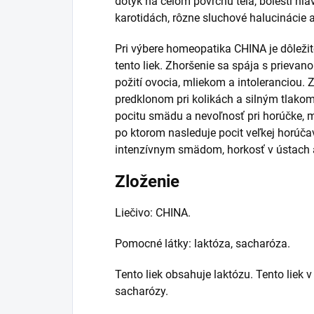
dotyk na celom povrchu tela, bolesti hl
karotidách, rôzne sluchové halucinácie 
Pri výbere homeopatika CHINA je dôležit
tento liek. Zhoršenie sa spája s priev
požití ovocia, mliekom a intoleranciou.
predklonom pri kolikách a silným tlako
pocitu smädu a nevoľnosť pri horúčke, 
po ktorom nasleduje pocit veľkej horúča
intenzívnym smädom, horkosť v ústach 
Zloženie
Liečivo: CHINA.
Pomocné látky: laktóza, sacharóza.
Tento liek obsahuje laktózu. Tento liek 
sacharózy.