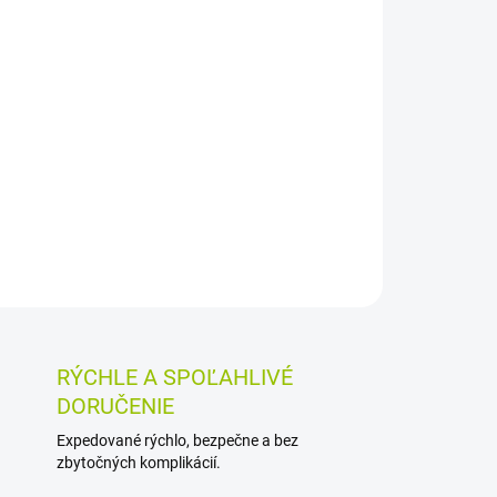
026
MOŽNOSTI DORUČENIA
Pridať do košíka
sa používajú pri vyčerpávajúcich hnačkách,
caniach a v rekonvalescencii. Balenie v
e 4 g, približne 80 granúl.
OSTI VRÁTENIA TOVARU
RÝCHLE A SPOĽAHLIVÉ
DORUČENIE
Expedované rýchlo, bezpečne a bez
zbytočných komplikácií.