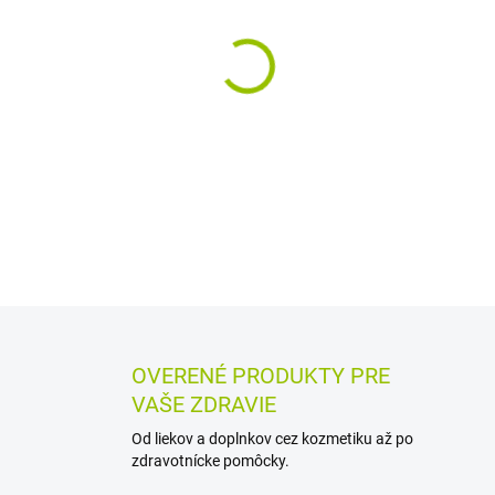
MÔŽEME DORUČIŤ DO:
12.8.2
−
+
Homeopatické granuly CHINA 
kolikách s nafukovaním, krvá
polypropylénovej tube obsahuj
DETAILNÉ INFORMÁCIE
MOŽN
OPÝTAŤ SA
STRÁŽIŤ
OVERENÉ PRODUKTY PRE
VAŠE ZDRAVIE
Od liekov a doplnkov cez kozmetiku až po
zdravotnícke pomôcky.