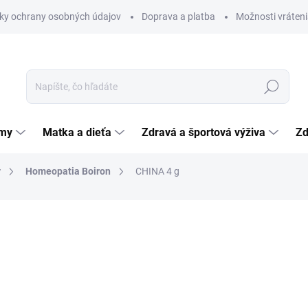
ky ochrany osobných údajov
Doprava a platba
Možnosti vráteni
Hľadať
émy
Matka a dieťa
Zdravá a športová výživa
Zd
y
Homeopatia Boiron
CHINA 4 g
nia
ZNAČKA:
LABORATOIRES BOIRON
4,99 €
Jednotková
124,75 € / 100 g
cena:
SKLADOM
(>5 KS)