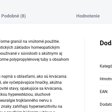
Podobné (8)
Hodnotenie
orme granúl na vnútorné použitie.
Dod
atických základov homeopatickým
užívané v súvislosti s akútnymi aj
 forme polypropylénovej tuby s obsahom
Kategó
 najmä s oblasťami, ako sú krvácania
Hmotn
, ale vyčerpávajúce hnačky, akútna
ovité stavy, opakujúce sa krvácania,
EAN
:
ckou hyperestéziou, sluchové
neuralgie trojklanného nervu s
Dodat
é znaky zahŕňajú hypersenzitivitu na