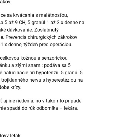
nakov.
úce sa krvácania s malátnosťou,
 5 až 9 CH, 5 granúl 1 až 2 x denne na
naké dávkovanie. Zoslabnutý
ne. Prevencia chirurgických zákrokov:
1 x denne, týždeň pred operáciou.
 celkovou kožnou a senzorickou
ánku a zlými snami: podáva sa 5
 halucinácie pri hypotenzii: 5 granúl 5
 trojklanného nervu s hyperestéziou na
obe krízy.
aj iné riedenia, no v takomto prípade
anie spadá do rúk odborníka – lekára.
lový leták.