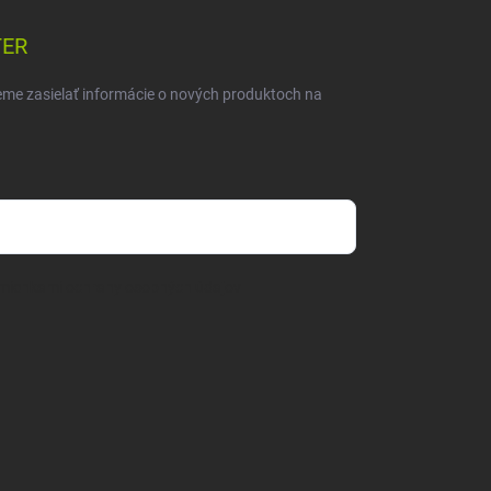
TER
eme zasielať informácie o nových produktoch na
mienkami ochrany osobných údajov