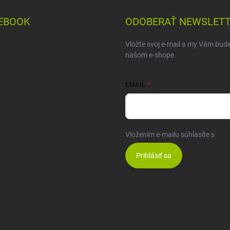
EBOOK
ODOBERAŤ NEWSLET
Vložte svoj e-mail a my Vám bud
našom e-shope.
EMAIL
Vložením e-mailu súhlasíte s
pod
Prihlásiť sa