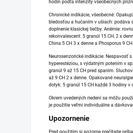
hodín podľa intenzity všeobecných príz
Chronické indikácie, všeobecné: Opakuj
bledosťou a hučaním v ušiach: podáva sa
doplnenie klasickej liečby. Anémie: rov
rekonvalescent: 5 granúl 15 CH, 2 x den
China 5 CH 3 x denne a Phosporus 9 CH 
Neurosenzorické indikácie: Nespavosť s
hyperestéziou, s výdatným potením v sp
granúl 9 až 15 CH pred spaním. Sluchové
až 9 CH 2 x denne. Opakované neuralgie
dotyk: 5 granúl 15 CH každé 3 hodiny v d
Okrem uvedených riedení sa môžu použiť 
je použitie veľmi individuálne a dávkov
Upozornenie
Pred použitím si pozorne prečítajte príba