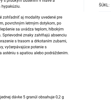
avy s prudkým búšením v hlave a
ŠÚKL
:
a hypakúziu.
é zohľadniť aj modality uvedené pre
anom, povrchným letmým dotykom, po
 Zlepšenie sa uvádza teplom, hlbokým
m. Sprievodné znaky zahŕňajú absenciu
mrazenie s trasom a drkotaním zubami,
vy, vyčerpávajúce potenie s
a asténiu s apatiou alebo podráždením.
v jednej dávke 5 granúl obsahuje 0,2 g