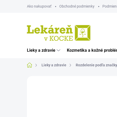
Prejsť
Ako nakupovať
Obchodné podmienky
Podmien
na
obsah
Lieky a zdravie
Kozmetika a kožné probl
Domov
Lieky a zdravie
Rozdelenie podľa značk
Neohodnotené
Podrobnosti hodnote