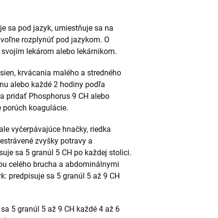
je sa pod jazyk, umiestňuje sa na
a voľne rozplynúť pod jazykom. O
 svojím lekárom alebo lekárnikom.
asien, krvácania malého a stredného
nu alebo každé 2 hodiny podľa
sa pridať Phosphorus 9 CH alebo
e porúch koagulácie.
 ale vyčerpávajúce hnačky, riedka
estrávené zvyšky potravy a
je sa 5 granúl 5 CH po každej stolici.
iou celého brucha a abdominálnymi
yk: predpisuje sa 5 granúl 5 až 9 CH
 sa 5 granúl 5 až 9 CH každé 4 až 6