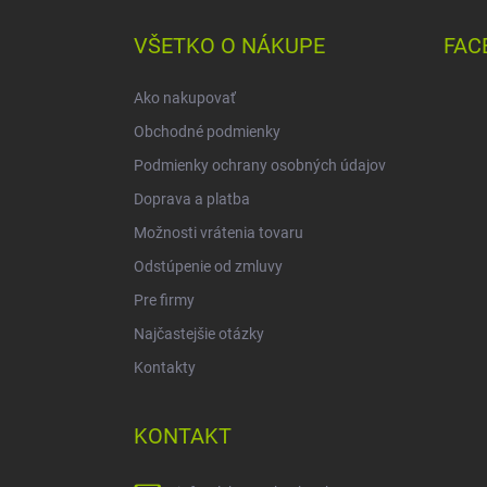
p
ä
VŠETKO O NÁKUPE
FAC
t
i
Ako nakupovať
e
Obchodné podmienky
Podmienky ochrany osobných údajov
Doprava a platba
Možnosti vrátenia tovaru
Odstúpenie od zmluvy
Pre firmy
Najčastejšie otázky
Kontakty
KONTAKT