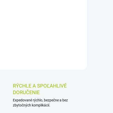
026
MOŽNOSTI DORUČENIA
Pridať do košíka
tíkom lekárskym (Calendula officinalis) sa
ičených poraneniach a infikovaných vredoch.
 hemostatickým a antiseptickým účinkom.
OSTI VRÁTENIA TOVARU
RÝCHLE A SPOĽAHLIVÉ
DORUČENIE
Expedované rýchlo, bezpečne a bez
zbytočných komplikácií.