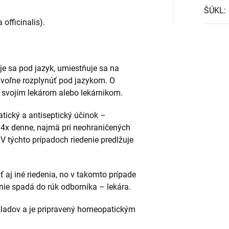
ŠÚKL
:
 officinalis).
je sa pod jazyk, umiestňuje sa na
a voľne rozplynúť pod jazykom. O
 svojím lekárom alebo lekárnikom.
atický a antiseptický účinok –
 - 4x denne, najmä pri neohraničených
V týchto prípadoch riedenie predlžuje
aj iné riedenia, no v takomto prípade
anie spadá do rúk odborníka – lekára.
kladov a je pripravený homeopatickým