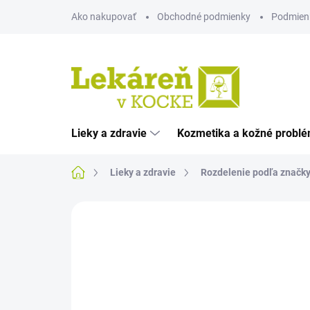
Prejsť
Ako nakupovať
Obchodné podmienky
Podmien
na
obsah
Lieky a zdravie
Kozmetika a kožné probl
Domov
Lieky a zdravie
Rozdelenie podľa značk
Neohodnotené
Podrobnosti hodnote