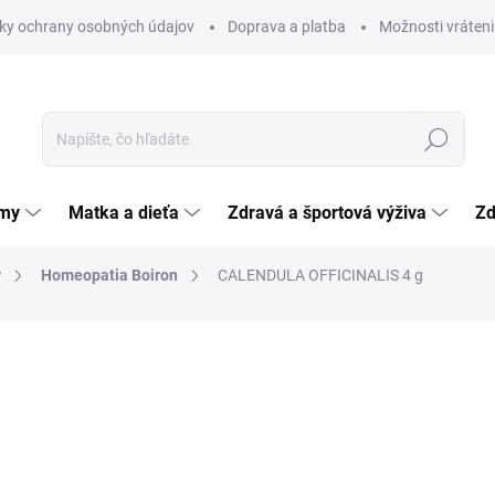
ky ochrany osobných údajov
Doprava a platba
Možnosti vráteni
Hľadať
émy
Matka a dieťa
Zdravá a športová výživa
Zd
y
Homeopatia Boiron
CALENDULA OFFICINALIS 4 g
nia
ZNAČKA:
LABORATOIRES BOIRON
4,99 €
Jednotková
124,75 € / 100 g
cena:
SKLADOM
(>5 KS)