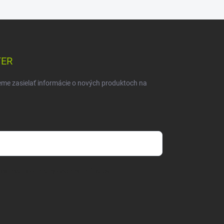
TER
eme zasielať informácie o nových produktoch na
mienkami ochrany osobných údajov