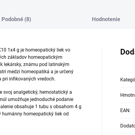
Podobné (8)
Hodnotenie
1x4 g je homeopatický liek vo
Dod
kých základov homeopatickým
k lekársky, známu pod latinským
atrí medzi homeopatiká a je určený
 pri infikovaných vredoch.
Kategó
svoj analgetický, hemostatický a
Hmotn
ranúl umožňuje jednoduché podanie
Balenie obsahuje 1 tubu s obsahom 4 g
EAN
:
aný humánny homeopatický liek od
Dodat