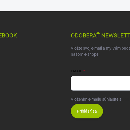
EBOOK
ODOBERAŤ NEWSLET
Vložte svoj e-mail a my Vám bud
našom e-shope.
EMAIL
Vložením e-mailu súhlasíte s
pod
Prihlásiť sa