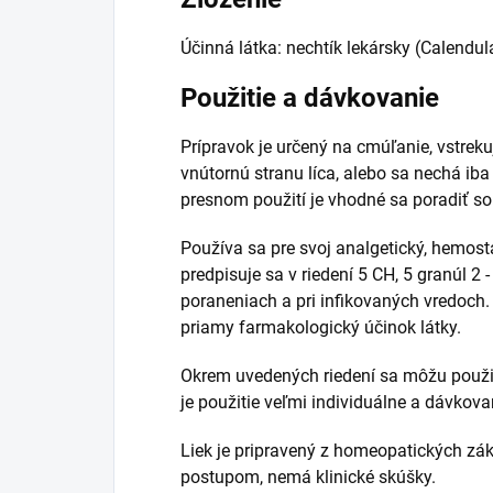
Účinná látka: nechtík lekársky (Calendula
Použitie a dávkovanie
Prípravok je určený na cmúľanie, vstreku
vnútornú stranu líca, alebo sa nechá ib
presnom použití je vhodné sa poradiť so
Používa sa pre svoj analgetický, hemost
predpisuje sa v riedení 5 CH, 5 granúl 2
poraneniach a pri infikovaných vredoch. 
priamy farmakologický účinok látky.
Okrem uvedených riedení sa môžu použiť 
je použitie veľmi individuálne a dávkov
Liek je pripravený z homeopatických zá
postupom, nemá klinické skúšky.