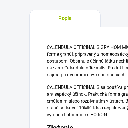
Popis
CALENDULA OFFICINALIS GRA HOM MK10 
forme granúl, pripravený z homeopatic
postupom. Obsahuje účinnú látku nechtí
názvom Calendula officinalis. Produkt p
najmä pri neohraničených poraneniach a
CALENDULA OFFICINALIS sa používa pre 
antiseptický účinok. Praktická forma g
cmúľaním alebo rozplynutím v ústach. 
granúl v riedení 10MK. Ide o registrov
výrobcu Laboratoires BOIRON.
Zloženie