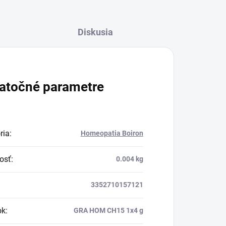
Diskusia
atočné parametre
ria
:
Homeopatia Boiron
osť
:
0.004 kg
3352710157121
ok
:
GRA HOM CH15 1x4 g