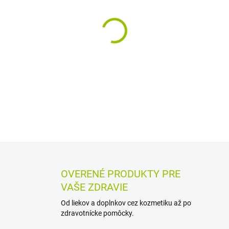
MÔŽEME DORUČIŤ DO:
12.8.2
−
+
Homeopatické granule s nech
používajú najmä pri neohran
Vyznačujú sa analgetickým,
DETAILNÉ INFORMÁCIE
MOŽN
OPÝTAŤ SA
STRÁŽIŤ
OVERENÉ PRODUKTY PRE
VAŠE ZDRAVIE
Od liekov a doplnkov cez kozmetiku až po
zdravotnícke pomôcky.