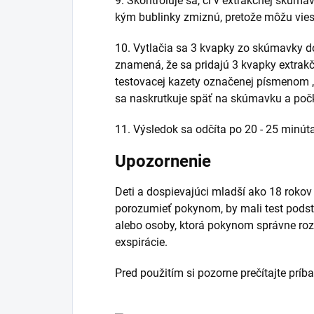
9. Skontroluje sa, či v extrakčnej skúma
kým bublinky zmiznú, pretože môžu vie
10. Vytlačia sa 3 kvapky zo skúmavky d
znamená, že sa pridajú 3 kvapky extrak
testovacej kazety označenej písmenom „
sa naskrutkuje späť na skúmavku a poč
11. Výsledok sa odčíta po 20 - 25 minút
Upozornenie
Deti a dospievajúci mladší ako 18 rokov
porozumieť pokynom, by mali test pods
alebo osoby, ktorá pokynom správne ro
exspirácie.
Pred použitím si pozorne prečítajte príb