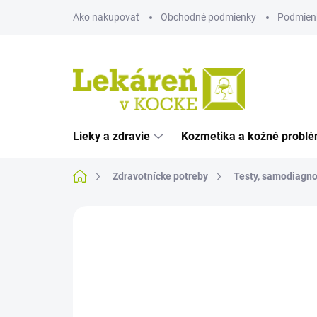
Prejsť
Ako nakupovať
Obchodné podmienky
Podmien
na
obsah
Lieky a zdravie
Kozmetika a kožné probl
Domov
Zdravotnícke potreby
Testy, samodiagno
Neohodnotené
Podrobnosti hodnote