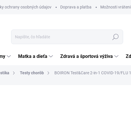
ky ochrany osobných údajov
Doprava a platba
Možnosti vráteni
Hľadať
émy
Matka a dieťa
Zdravá a športová výživa
Zd
stika
Testy chorôb
BOIRON Test&Care 2-in-1 COVID-19/FLU 1
nia
3,50 €
Jednotková
3,50 € / 1 ks
cena:
SKLADOM
(>5 KS)
MÔŽEME DORUČIŤ DO:
12.8.2