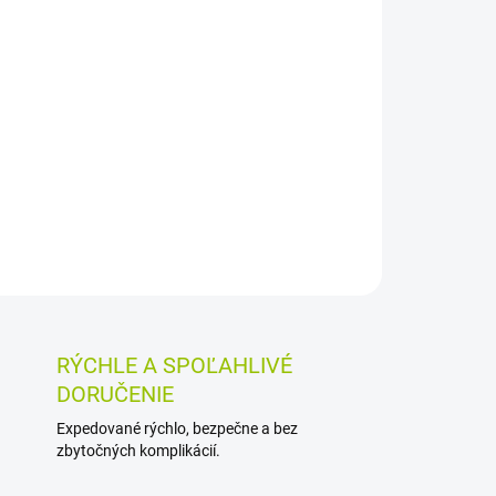
Pridať do košíka
igénový test 2 v 1 na SARS-CoV-2 a chrípku A/B
 nosového výteru. Výsledok sa odčíta po 20 až
OSTI VRÁTENIA TOVARU
RÝCHLE A SPOĽAHLIVÉ
DORUČENIE
Expedované rýchlo, bezpečne a bez
zbytočných komplikácií.