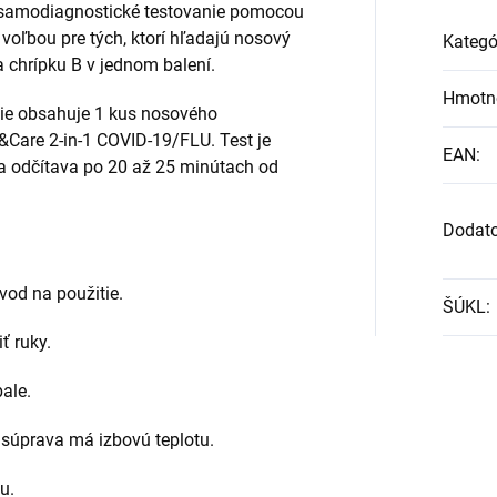
 samodiagnostické testovanie pomocou
 voľbou pre tých, ktorí hľadajú nosový
Kategó
a chrípku B v jednom balení.
Hmotn
nie obsahuje 1 kus nosového
Care 2-in-1 COVID-19/FLU. Test je
EAN
:
a odčítava po 20 až 25 minútach od
Dodat
vod na použitie.
ŠÚKL
:
ť ruky.
ale.
e súprava má izbovú teplotu.
u.