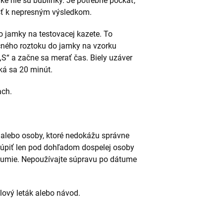
vke nie sú bublinky. Je potrebné počkať,
sť k nepresným výsledkom.
o jamky na testovacej kazete. To
čného roztoku do jamky na vzorku
S“ a začne sa merať čas. Biely uzáver
ká sa 20 minút.
ach.
 alebo osoby, ktoré nedokážu správne
túpiť len pod dohľadom dospelej osoby
zumie. Nepoužívajte súpravu po dátume
alový leták alebo návod.