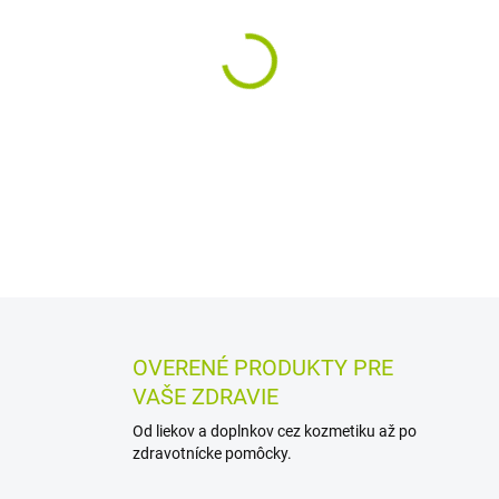
−
+
Nosový samodiagnostický ant
umožňuje rýchle testovanie z
25 minútach.
DETAILNÉ INFORMÁCIE
MOŽN
OPÝTAŤ SA
STRÁŽIŤ
OVERENÉ PRODUKTY PRE
VAŠE ZDRAVIE
Od liekov a doplnkov cez kozmetiku až po
zdravotnícke pomôcky.