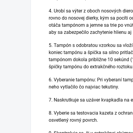
4. Urobí sa výter z oboch nosových die
rovno do nosovej dierky, kým sa pocíti o
otáča tampónom a jemne sa trie po vnúto
aby sa zabezpečilo zachytenie hlienu aj
5. Tampón s odobratou vzorkou sa vloží
koniec tampónu a špička sa silno pritla
tampónom dokola približne 10 sekúnd (10
špičky tampónu do extrakčného roztoku
6. Vyberanie tampónu: Pri vyberaní tamp
neho vytlačilo čo najviac tekutiny.
7. Naskrutkuje sa uzáver kvapkadla na 
8. Vyberie sa testovacia kazeta z ochra
osvetlený rovný povrch.