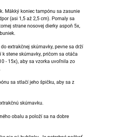
rok. Mäkký koniec tampónu sa zasunie
dpor (asi 1,5 až 2,5 cm). Pomaly sa
rnej strane nosovej dierky aspoň 5x,
 buniek.
 do extrakčnej skúmavky, pevne sa drží
čí k stene skúmavky, pričom sa otáča
 - 15x), aby sa vzorka uvoľnila zo
.
ónu sa stlačí jeho špičku, aby sa z
extrakčnú skúmavku.
nného obalu a položí sa na dobre