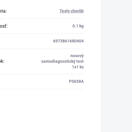
ria
:
Testy chorôb
osť
:
0.1 kg
6973861680404
nosový
ok
:
samodiagnostický test
1x1 ks
P5658A