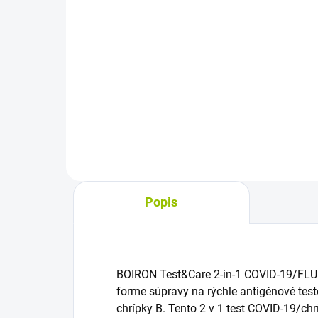
Jednokrokový kazetový test na
Helicobacter pylori z krvi deteguje
protilátky spájané s gastritídou a
CRP 
žalúdočnými vredmi. Vzorka krvi
sam
z prsta sa jednoducho aplikuje do
pom
testovacej...
sta
pro
záp
bakt
Popis
BOIRON Test&Care 2-in-1 COVID-19/FLU 
forme súpravy na rýchle antigénové tes
chrípky B. Tento 2 v 1 test COVID-19/chr