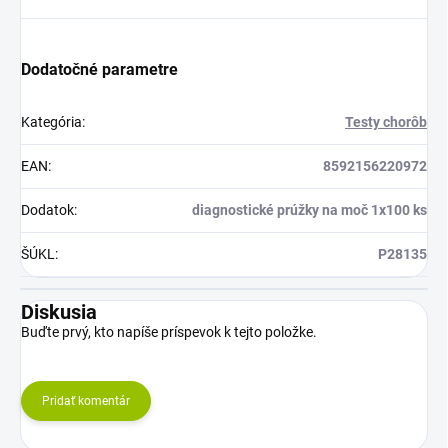
Dodatočné parametre
Kategória
:
Testy chorôb
EAN
:
8592156220972
Dodatok
:
diagnostické prúžky na moč 1x100 ks
ŠÚKL
:
P28135
Diskusia
Buďte prvý, kto napíše príspevok k tejto položke.
Pridať komentár