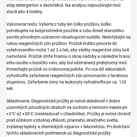
stôp detergentov a dezinfekcií. Na analýzu nepoužívajte moč
starší ako 4 hodiny.
Vykonanie testu: Vyberte z tuby len toľko prúžkov, koľko
potrebujete na bezprostredné použitie a tubu ihneď starostlivo
zavrite pôvodným uzáverom obsahujúcim sušidlo. Nedotýkajte sa
rukou reagenčných zón prúžkov. Prúžok krátko ponorte do
vyšetrovaného moča 1 až 2 s tak, aby všetky reagenčné zóny boli
namočené. Prúžok otrite hranou o okraj nádoby a následne hranu
ešte osušte o buničitú vatu, aby bol odstránený prebytočný moč.
Ponechajte prúžok vo vodorovnej polohe. Po cca 60 sekundách
vyhodnoťte zafarbenie reagenčných zón porovnaním s farebnou
stupnicou. Zafarbenie zóny na leukocyty vyhodnoťte po ca. 120
sek.
Skladovanie: Diagnostické prúžky je nutné skladovať v dobre
uzavretých pôvodných obaloch na suchom a temnom mieste pri
+2°C až +30°C (neskladovať v chladničke). Prúžky je nutné chrániť
pred účinkom vzdušnej vlhkosti, priameho slnečného svetla,
zvýšenej teploty a chemických výparov v laboratóriu. Pri dodržaní
týchto skladovacích podmienok sú diagnostické prúžky