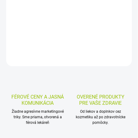
Diagnostické prúžky na moč umožňujú semikvantitatívnu analýzu
vybraných parametrov v moči. Stanovujú pH, bielkoviny, glukózu,
urobilinogén, bilirubín, ketolátky a hemoglobín; balenie obsahuje
100 ks.
DETAILNÉ INFORMÁCIE
MOŽNOSTI VRÁTENIA TOVARU
OPÝTAŤ SA
STRÁŽIŤ
FÉROVÉ CENY A JASNÁ
OVERENÉ PRODUKTY
KOMUNIKÁCIA
PRE VAŠE ZDRAVIE
Žiadne agresívne marketingové
Od liekov a doplnkov cez
triky. Sme priama, otvorená a
kozmetiku až po zdravotnícke
férová lekáreň
pomôcky.