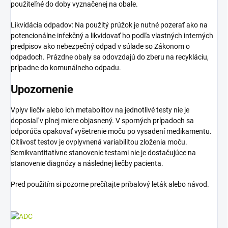
použiteľné do doby vyznačenej na obale.
Likvidácia odpadov: Na použitý prúžok je nutné pozerať ako na
potencionálne infekčný a likvidovať ho podľa vlastných interných
predpisov ako nebezpečný odpad v súlade so Zákonom o
odpadoch. Prázdne obaly sa odovzdajú do zberu na recykláciu,
prípadne do komunálneho odpadu.
Upozornenie
Vplyv liečiv alebo ich metabolitov na jednotlivé testy nie je
doposiaľ v plnej miere objasnený. V sporných prípadoch sa
odporúča opakovať vyšetrenie moču po vysadení medikamentu.
Citlivosť testov je ovplyvnená variabilitou zloženia moču.
Semikvantitatívne stanovenie testami nie je dostačujúce na
stanovenie diagnózy a následnej liečby pacienta.
Pred použitím si pozorne prečítajte príbalový leták alebo návod.