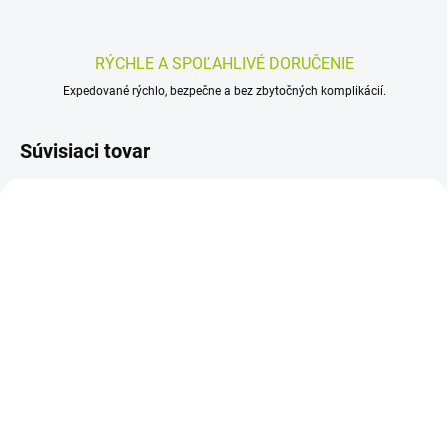
RÝCHLE A SPOĽAHLIVÉ DORUČENIE
Expedované rýchlo, bezpečne a bez zbytočných komplikácií.
Súvisiaci tovar
SKLADOM
SKLADOM
(>5 KS)
(>5 KS)
Rýchlotest tehotenstva
Controly Test OKULTNÉ
Test4Body – domáci
KRVÁCANIE -
krvný hCG test (5 min)
samodiagnostický test