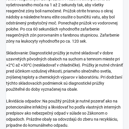
vyšetrovaného moča na 1 až 2 sekundy tak, aby všetky
reagenčné zóny boli namočené. Prúžok otrite hranou o okraj
nádoby a následne hranu ešte osušte o buničitú vatu, aby bol
odstránený prebytočný moč. Ponechajte prúžok vo vodorovnej
polohe. Po cca 60 sekundách vyhodnoťte zafarbenie
reagenčných zón porovnaním s farebnou stupnicou. Zafarbenie
zóny na leukocyty vyhodnoťte po ca. 120 sek.
Skladovanie: Diagnostické prúžky je nutné skladovať v dobre
uzavretých pôvodných obaloch na suchom a temnom mieste pri
+2°C až +30°C (neskladovať v chladničke). Prúžky je nutné chrániť
pred účinkom vzdušnej vlhkosti, priameho slnečného svetla,
zvýšenej teploty a chemických výparov v laboratóriu. Pri dodržaní
týchto skladovacích podmienok sú diagnostické prúžky
použiteľné do doby vyznačenej na obale.
Likvidácia odpadov: Na použitý prúžok je nutné pozerať ako na
potencionálne infekčný a likvidovať ho podľa vlastných interných
predpisov ako nebezpečný odpad v súlade so Zákonom o
odpadoch. Prázdne obaly sa odovzdajú do zberu na recykláciu,
prípadne do komunálneho odpadu.