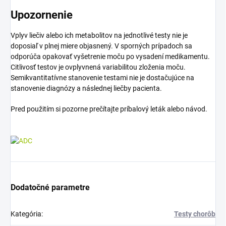
Upozornenie
Vplyv liečiv alebo ich metabolitov na jednotlivé testy nie je
doposiaľ v plnej miere objasnený. V sporných prípadoch sa
odporúča opakovať vyšetrenie moču po vysadení medikamentu.
Citlivosť testov je ovplyvnená variabilitou zloženia moču.
Semikvantitatívne stanovenie testami nie je dostačujúce na
stanovenie diagnózy a následnej liečby pacienta.
Pred použitím si pozorne prečítajte príbalový leták alebo návod.
Dodatočné parametre
Kategória
:
Testy chorôb