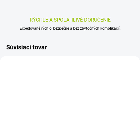
RÝCHLE A SPOĽAHLIVÉ DORUČENIE
Expedované rýchlo, bezpečne a bez zbytočných komplikácií.
Súvisiaci tovar
SKLADOM
SKLADOM
(>5 KS)
(>5 KS)
INSTI HIV Self Test
VITAMIN STATION
domáci test na HIV,
Rýchlotest Železo 1 set
rýchla detekcia 1ks
15,91 €