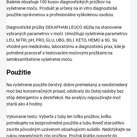
Balenie obsahuje 100 kusov diagnostických prúžkov na
vyšetrenie moču. Produkt je určený na in vitro diagnostické
použitie oprávnenou a profesionálne vyškolenou osobou.
Diagnostické prúžky DEKAPHAN LEUCO slúžia na stanovenie
vybraných parametrov v moči. Umožňujú vyšetrenie parametrov
LEU, NITRI, pH, PRO, GLU, UBG, BILI, KETO, HEMO a SG. Sú
vhodné pre medicínsku, laboratórnu a diagnostickú prax, kde je
potrebné pracovať s testovacími močovými prúžkami na
semikvantitatívne vyšetrenie moču.
Použitie
Na vyšetrenie použite čerstvý, dobre premiešaný a neodstredený
moč bez konzervačných prísad, odobratý do čistej nádoby bez
stôp detergentov a dezinfekcií. Na analýzu nepoužívajte moč
starší ako 4 hodiny.
Vykonanie testu: Vyberte z tuby len toľko prúžkov, koľko
potrebujete na bezprostredné použitie a tubu ihneď starostlivo
zavrite pôvodným uzáverom obsahujúcim sušidlo. Nedotýkajte sa
rukou reagenčných zón prúžkov. Prúžok krátko ponorte do