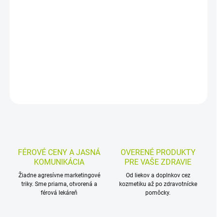
Diagnostické močové prúžky na semikvantitatívnu analýzu moču
slúžia na stanovenie vybraných parametrov, ako sú LEU, NITRI,
pH, PRO, GLU či HEMO. Balenie obsahuje 100 kusov na in vitro
diagnostické použitie v odbornej praxi.
DETAILNÉ INFORMÁCIE
MOŽNOSTI VRÁTENIA TOVARU
OPÝTAŤ SA
STRÁŽIŤ
FÉROVÉ CENY A JASNÁ
OVERENÉ PRODUKTY
KOMUNIKÁCIA
PRE VAŠE ZDRAVIE
Žiadne agresívne marketingové
Od liekov a doplnkov cez
triky. Sme priama, otvorená a
kozmetiku až po zdravotnícke
férová lekáreň
pomôcky.