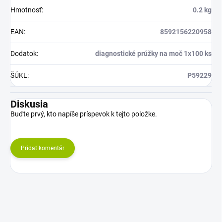
Hmotnosť
:
0.2 kg
EAN
:
8592156220958
Dodatok
:
diagnostické prúžky na moč 1x100 ks
ŠÚKL
:
P59229
Diskusia
Buďte prvý, kto napíše príspevok k tejto položke.
Pridať komentár