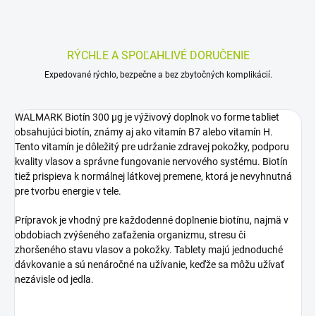
RÝCHLE A SPOĽAHLIVÉ DORUČENIE
Expedované rýchlo, bezpečne a bez zbytočných komplikácií.
WALMARK Biotín 300 µg je výživový doplnok vo forme tabliet
obsahujúci biotín, známy aj ako vitamín B7 alebo vitamín H.
Tento vitamín je dôležitý pre udržanie zdravej pokožky, podporu
kvality vlasov a správne fungovanie nervového systému. Biotín
tiež prispieva k normálnej látkovej premene, ktorá je nevyhnutná
pre tvorbu energie v tele.
Prípravok je vhodný pre každodenné doplnenie biotínu, najmä v
obdobiach zvýšeného zaťaženia organizmu, stresu či
zhoršeného stavu vlasov a pokožky. Tablety majú jednoduché
dávkovanie a sú nenáročné na užívanie, keďže sa môžu užívať
nezávisle od jedla.