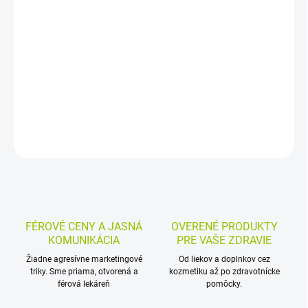
−
+
Pridať do košíka
Výživový doplnok s biotínom (vitamín B7) vo forme tabliet na
každodenné užívanie. Biotín prispieva k udržaniu zdravých vlasov
a pokožky a je vhodný na doplnenie v praktickej dennej dávke.
DETAILNÉ INFORMÁCIE
MOŽNOSTI VRÁTENIA TOVARU
OPÝTAŤ SA
STRÁŽIŤ
FÉROVÉ CENY A JASNÁ
OVERENÉ PRODUKTY
KOMUNIKÁCIA
PRE VAŠE ZDRAVIE
Žiadne agresívne marketingové
Od liekov a doplnkov cez
triky. Sme priama, otvorená a
kozmetiku až po zdravotnícke
férová lekáreň
pomôcky.