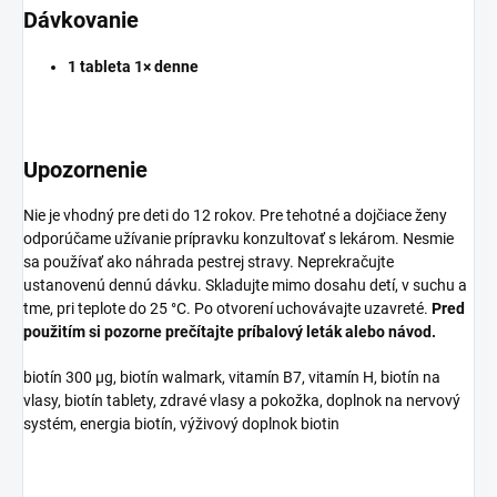
Dávkovanie
1 tableta 1× denne
Upozornenie
Nie je vhodný pre deti do 12 rokov. Pre tehotné a dojčiace ženy
odporúčame užívanie prípravku konzultovať s lekárom. Nesmie
sa používať ako náhrada pestrej stravy. Neprekračujte
ustanovenú dennú dávku. Skladujte mimo dosahu detí, v suchu a
tme, pri teplote do 25 °C. Po otvorení uchovávajte uzavreté.
Pred
použitím si pozorne prečítajte príbalový leták alebo návod.
biotín 300 µg, biotín walmark, vitamín B7, vitamín H, biotín na
vlasy, biotín tablety, zdravé vlasy a pokožka, doplnok na nervový
systém, energia biotín, výživový doplnok biotin