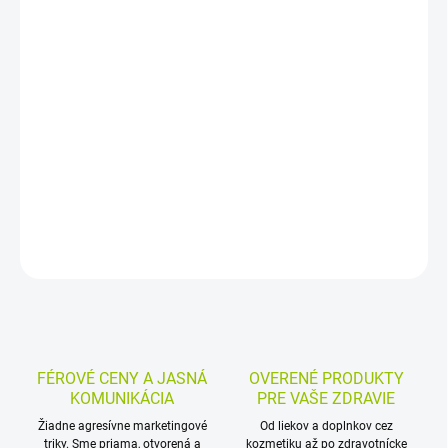
−
+
Pridať do košíka
Žuvacie tablety s baktériami mliečneho kvasenia, vitamínom C a
zinkom. Vitamín C a zinok prispievajú k normálnej funkcii
imunitného systému, príchuť červeného pomaranča a sladenie
xylitolom spríjemňujú každodenné užívanie.
DETAILNÉ INFORMÁCIE
MOŽNOSTI VRÁTENIA TOVARU
OPÝTAŤ SA
STRÁŽIŤ
FÉROVÉ CENY A JASNÁ
OVERENÉ PRODUKTY
KOMUNIKÁCIA
PRE VAŠE ZDRAVIE
Žiadne agresívne marketingové
Od liekov a doplnkov cez
triky. Sme priama, otvorená a
kozmetiku až po zdravotnícke