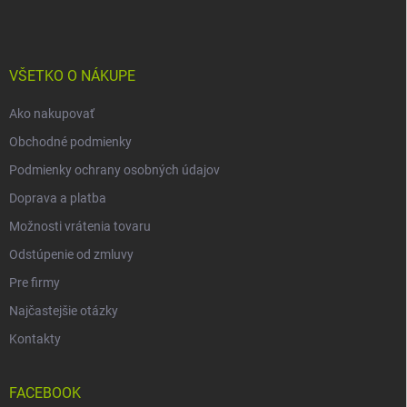
p
ä
t
i
VŠETKO O NÁKUPE
e
Ako nakupovať
Obchodné podmienky
Podmienky ochrany osobných údajov
Doprava a platba
Možnosti vrátenia tovaru
Odstúpenie od zmluvy
Pre firmy
Najčastejšie otázky
Kontakty
FACEBOOK