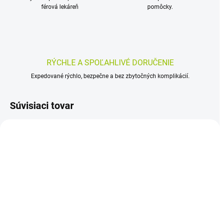
férová lekáreň
pomôcky.
RÝCHLE A SPOĽAHLIVÉ DORUČENIE
Expedované rýchlo, bezpečne a bez zbytočných komplikácií.
Súvisiaci tovar
SKLADOM
SKLADOM
(>5 KS)
(>5 KS)