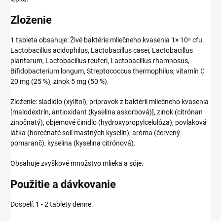
Zloženie
1 tableta obsahuje: Živé baktérie mliečneho kvasenia 1× 10⁹ cfu.
Lactobacillus acidophilus, Lactobacillus casei, Lactobacillus
plantarum, Lactobacillus reuteri, Lactobacillus rhamnosus,
Bifidobacterium longum, Streptococcus thermophilus, vitamín C
20 mg (25 %), zinok 5 mg (50 %).
Zloženie: sladidlo (xylitol), prípravok z baktérii mliečneho kvasenia
[malodextrín, antioxidant (kyselina askorbová)], zinok (citrónan
zinočnatý), objemové činidlo (hydroxypropylcelulóza), povlaková
látka (horečnaté soli mastných kyselín), aróma (červený
pomaranč), kyselina (kyselina citrónová).
Obsahuje zvyškové množstvo mlieka a sóje.
Použitie a dávkovanie
Dospelí: 1 - 2 tablety denne.