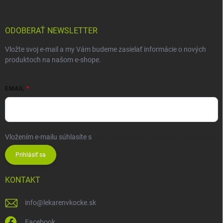
ODOBERAŤ NEWSLETTER
Vložte svoj e-mail a my Vám budeme zasielať informácie o nových
produktoch na našom e-shope.
EMAIL
Vložením e-mailu súhlasíte s
podmienkami ochrany osobných údajov
Prihlásiť sa
KONTAKT
info
@
lekarenvkocke.sk
Facebook