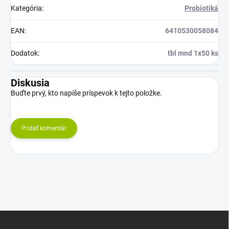
Kategória
:
Probiotiká
EAN
:
6410530058084
Dodatok
:
tbl mnd 1x50 ks
Diskusia
Buďte prvý, kto napíše príspevok k tejto položke.
Pridať komentár
Z
á