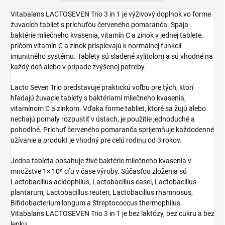
Vitabalans LACTOSEVEN Trio 3 in 1 je výživový doplnok vo forme
žuvacích tabliet s príchuťou červeného pomaranča. Spája
baktérie mliečneho kvasenia, vitamín C a zinok v jednej tablete,
pričom vitamín C a zinok prispievajú k normálnej funkcii
imunitného systému. Tablety sú sladené xylitolom a sú vhodné na
každý deň alebo v prípade zvýšenej potreby.
Lacto Seven Trio predstavuje praktickú voľbu pre tých, ktorí
hľadajú žuvacie tablety s baktériami mliečneho kvasenia,
vitamínom C a zinkom. Vďaka forme tabliet, ktoré sa žujú alebo
nechajú pomaly rozpustiť v ústach, je použitie jednoduché a
pohodlné. Príchuť červeného pomaranča spríjemňuje každodenné
užívanie a produkt je vhodný pre celú rodinu od 3 rokov.
Jedna tableta obsahuje živé baktérie mliečneho kvasenia v
množstve 1× 10⁹ cfu v čase výroby. Súčasťou zloženia sú
Lactobacillus acidophilus, Lactobacillus casei, Lactobacillus
plantarum, Lactobacillus reuteri, Lactobacillus rhamnosus,
Bifidobacterium longum a Streptococcus thermophilus.
Vitabalans LACTOSEVEN Trio 3 in 1 je bez laktózy, bez cukru a bez
lepku.