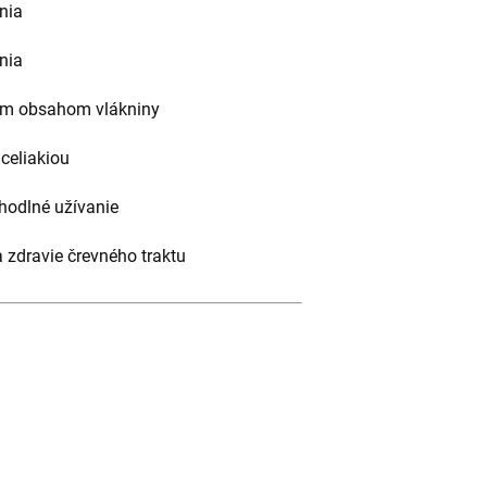
nia
nia
kým obsahom vlákniny
celiakiou
hodlné užívanie
 zdravie črevného traktu