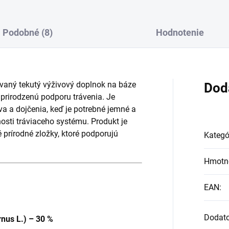
Podobné (8)
Hodnotenie
aný tekutý výživový doplnok na báze
Dod
 prirodzenú podporu trávenia. Je
a a dojčenia, keď je potrebné jemné a
nosti tráviaceho systému. Produkt je
 prírodné zložky, ktoré podporujú
Kategó
Hmotn
EAN
:
Dodat
rnus L.) – 30 %