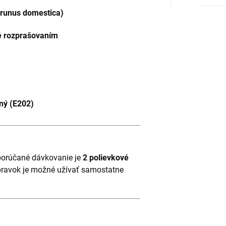
Prunus domestica)
né rozprašovaním
ný (E202)
dporúčané dávkovanie je
2 polievkové
ípravok je možné užívať samostatne