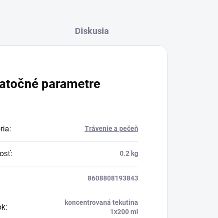
Diskusia
atočné parametre
ria
:
Trávenie a pečeň
osť
:
0.2 kg
8608808193843
koncentrovaná tekutina
ok
:
1x200 ml