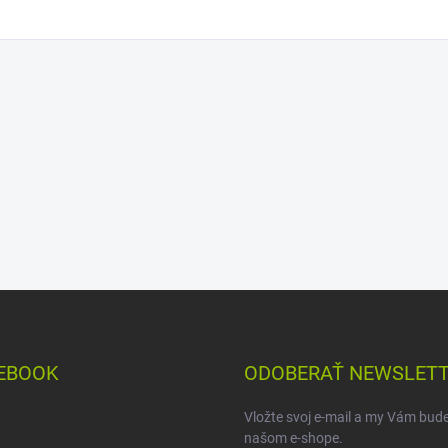
EBOOK
ODOBERAŤ NEWSLET
Vložte svoj e-mail a my Vám bud
našom e-shope.