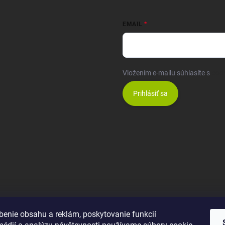
EMAIL
Vložením e-mailu súhlasíte s
pod
Prihlásiť sa
benie obsahu a reklám, poskytovanie funkcií