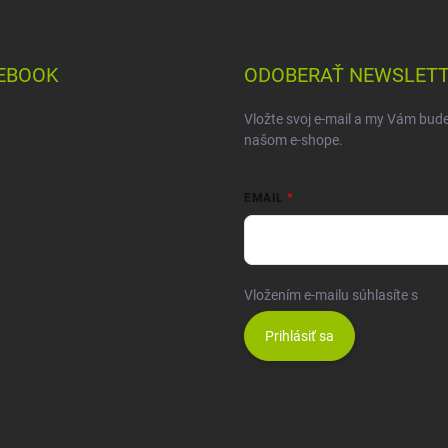
EBOOK
ODOBERAŤ NEWSLET
Vložte svoj e-mail a my Vám bud
našom e-shope.
EMAIL
Vložením e-mailu súhlasíte s
pod
Prihlásiť sa