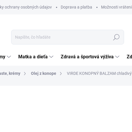
ky ochrany osobných údajov
Doprava a platba
Možnosti vráteni
Hľadať
émy
Matka a dieťa
Zdravá a športová výživa
Zd
ste, krémy
Olej z konope
VIRDE KONOPNÝ BALZAM chladivý
nia
ZNAČKA:
VIRDE SPOL. S R.O.
5,17 €
Jednotková
2,59 € / 100 ml
cena:
SKLADOM
(>5 KS)