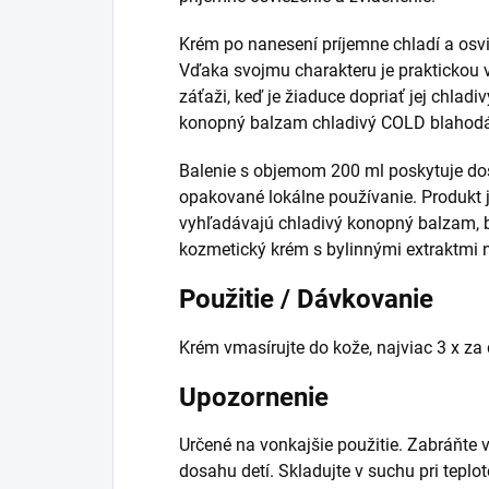
Krém po nanesení príjemne chladí a osv
Vďaka svojmu charakteru je praktickou v
záťaži, keď je žiaduce dopriať jej chladi
konopný balzam chladivý COLD blahodár
Balenie s objemom 200 ml poskytuje d
opakované lokálne používanie. Produkt j
vyhľadávajú chladivý konopný balzam, 
kozmetický krém s bylinnými extraktmi 
Použitie / Dávkovanie
Krém vmasírujte do kože, najviac 3 x za 
Upozornenie
Určené na vonkajšie použitie. Zabráňte 
dosahu detí. Skladujte v suchu pri teplot