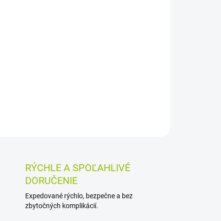
026
MOŽNOSTI DORUČENIA
Pridať do košíka
ylinnými extraktmi na osvieženie a zvláčnenie
Príjemne chladí a osviežuje unavené končatiny,
renie kože.
OSTI VRÁTENIA TOVARU
RÝCHLE A SPOĽAHLIVÉ
DORUČENIE
Expedované rýchlo, bezpečne a bez
zbytočných komplikácií.