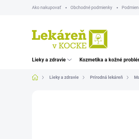
Prejsť
Ako nakupovať
Obchodné podmienky
Podmien
na
obsah
Lieky a zdravie
Kozmetika a kožné probl
Domov
Lieky a zdravie
Prírodná lekáreň
Ma
Neohodnotené
Podrobnosti hodnote