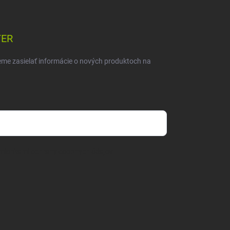
TER
eme zasielať informácie o nových produktoch na
mienkami ochrany osobných údajov