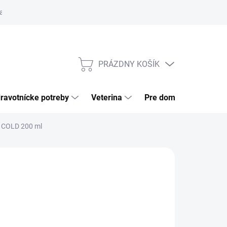
a tovaru
Odstúpenie od zmluvy
Pre firmy
Najčastejšie otázk
PRÁZDNY KOŠÍK
NÁKUPNÝ
KOŠÍK
ravotnícke potreby
Veterina
Pre domácnosť
 COLD 200 ml