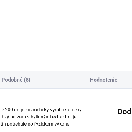
Do košíka
cena:
Do košíka
etický krém z liečivých
lín na vonkajšie použitie.
Dermálny gél s arnikou horsk
tní sa pri bolestiach kĺbov,
esenciálnymi silicami je určen
ov a chrbtice, pri zápaloch žíl
vonkajšie použitie a masáž
hách, po vytknutí v členku, pri
pokožky pri pocite únavy sval
áleninách...
Má chladivý, osviežujúci efekt,
ľahko sa...
Podobné (8)
Hodnotenie
200 ml je kozmetický výrobok určený
Dod
divý balzam s bylinnými extraktmi je
tín potrebuje po fyzickom výkone