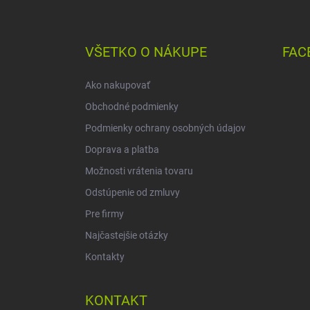
Z
á
p
ä
VŠETKO O NÁKUPE
FAC
t
i
Ako nakupovať
e
Obchodné podmienky
Podmienky ochrany osobných údajov
Doprava a platba
Možnosti vrátenia tovaru
Odstúpenie od zmluvy
Pre firmy
Najčastejšie otázky
Kontakty
KONTAKT