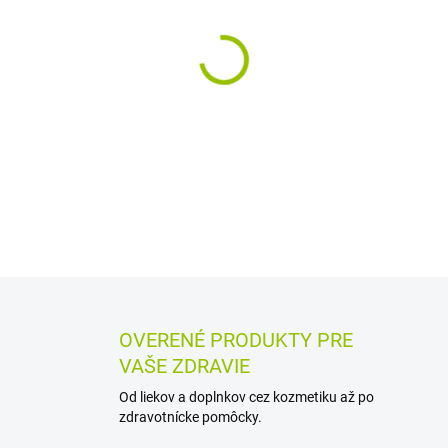
MÔŽEME DORUČIŤ DO:
11.8.2
−
+
Chladivý konopný balzam s b
pokožky po fyzickej záťaži. 
pričom poskytuje jemné ošet
DETAILNÉ INFORMÁCIE
MOŽN
OPÝTAŤ SA
STRÁŽIŤ
OVERENÉ PRODUKTY PRE
VAŠE ZDRAVIE
Od liekov a doplnkov cez kozmetiku až po
zdravotnícke pomôcky.