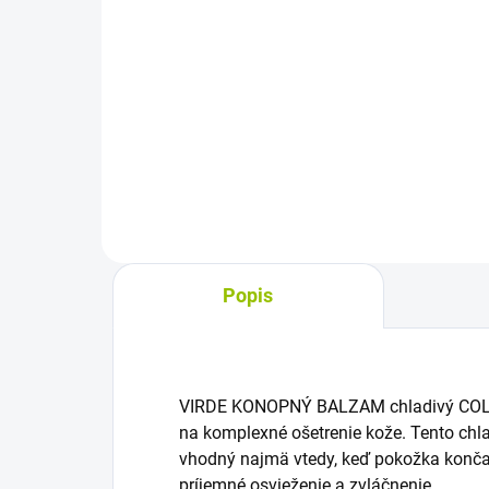
cena:
Do košíka
Kozm
rast
Príjemne voňavá tymiánová masť
Upla
s esenciálnymi olejmi na
sval
vonkajšiu aplikáciu na hrudník a
v no
hornú časť chrbta. Je vhodná ako
pop
súčasť starostlivosti o dýchacie
cesty a na podporu...
Popis
VIRDE KONOPNÝ BALZAM chladivý COLD 
na komplexné ošetrenie kože. Tento chla
vhodný najmä vtedy, keď pokožka konča
príjemné osvieženie a zvláčnenie.