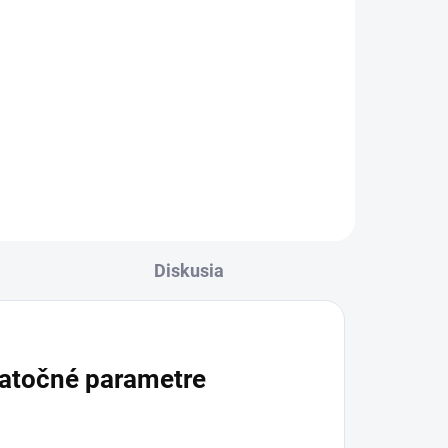
cena:
Do košíka
ou a
Arniková masť s extraktom z
ý na
arniky horskej je určená na
vonkajšie použitie pri
ov.
starostlivosti o pokožku po
svalovom preťažení, pri opuchoch
končatín, drobných úrazoch a...
Diskusia
atočné parametre