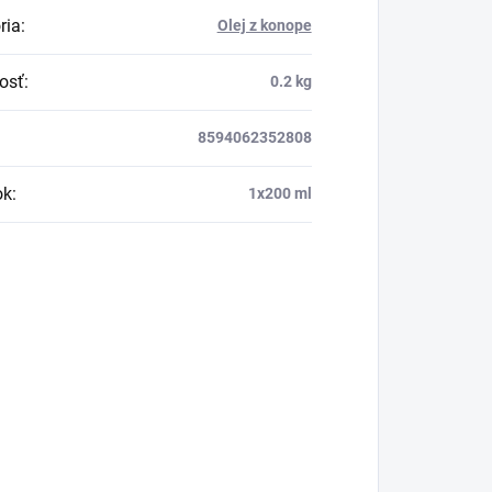
ria
:
Olej z konope
osť
:
0.2 kg
8594062352808
ok
:
1x200 ml