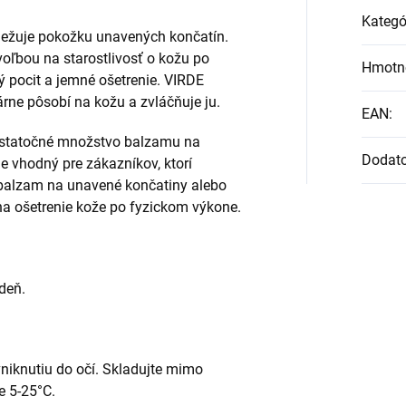
Kategó
iežuje pokožku unavených končatín.
oľbou na starostlivosť o kožu po
Hmotn
vý pocit a jemné ošetrenie. VIRDE
ne pôsobí na kožu a zvláčňuje ju.
EAN
:
ostatočné množstvo balzamu na
Dodat
e vhodný pre zákazníkov, ktorí
balzam na unavené končatiny alebo
na ošetrenie kože po fyzickom výkone.
deň.
vniknutiu do očí. Skladujte mimo
e 5-25°C.