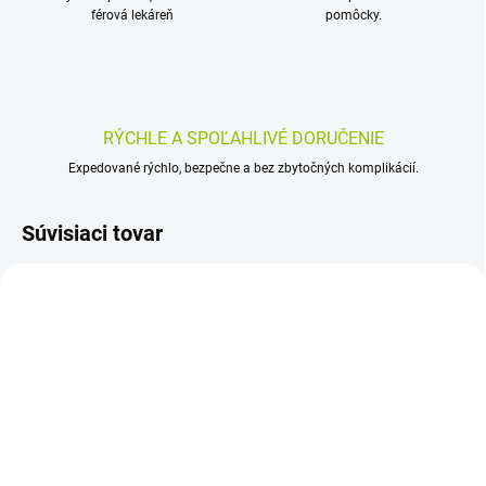
férová lekáreň
pomôcky.
RÝCHLE A SPOĽAHLIVÉ DORUČENIE
Expedované rýchlo, bezpečne a bez zbytočných komplikácií.
Súvisiaci tovar
SKLADOM
SKLADOM
(>5 KS)
(>5 KS)