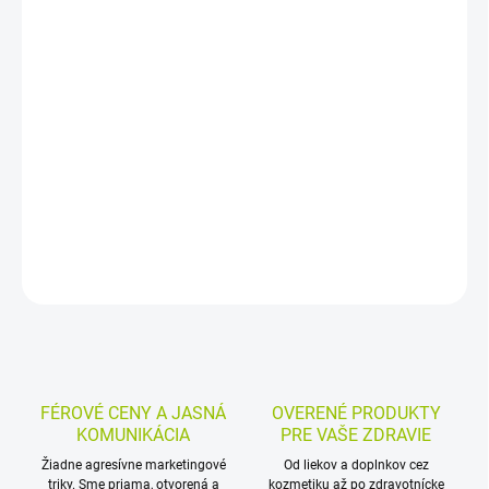
−
+
Pridať do košíka
Liehový bylinný roztok s extraktom z konopy siatej na vonkajšie
použitie. Používa sa na masáže, do kúpeľa aj na obklady po
fyzickej záťaži, keď pomáha odstraňovať únavu a navodiť
uvoľnenie a osvieženie.
DETAILNÉ INFORMÁCIE
MOŽNOSTI VRÁTENIA TOVARU
OPÝTAŤ SA
STRÁŽIŤ
FÉROVÉ CENY A JASNÁ
OVERENÉ PRODUKTY
KOMUNIKÁCIA
PRE VAŠE ZDRAVIE
Žiadne agresívne marketingové
Od liekov a doplnkov cez
triky. Sme priama, otvorená a
kozmetiku až po zdravotnícke