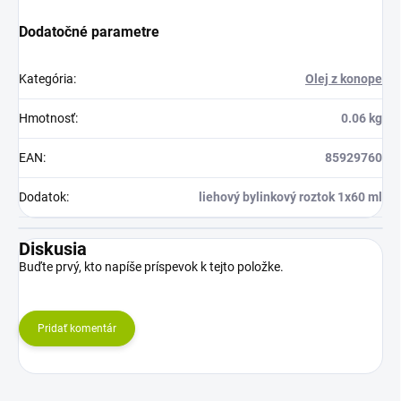
Dodatočné parametre
Kategória
:
Olej z konope
Hmotnosť
:
0.06 kg
EAN
:
85929760
Dodatok
:
liehový bylinkový roztok 1x60 ml
Diskusia
Buďte prvý, kto napíše príspevok k tejto položke.
Pridať komentár