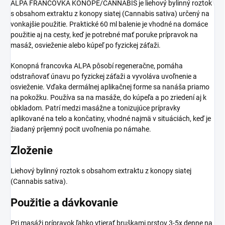
ALPA FRANCOVKA KONOPE/CANNABIS je liehový bylinný roztok
s obsahom extraktu z konopy siatej (Cannabis sativa) určený na
vonkajšie použitie. Praktické 60 ml balenie je vhodné na domáce
použitie aj na cesty, keď je potrebné mať poruke prípravok na
masáž, osvieženie alebo kúpeľ po fyzickej záťaži.
Konopná francovka ALPA pôsobí regeneračne, pomáha
odstraňovať únavu po fyzickej záťaži a vyvoláva uvoľnenie a
osvieženie. Vďaka dermálnej aplikačnej forme sa nanáša priamo
na pokožku. Používa sa na masáže, do kúpeľa a po zriedení aj k
obkladom. Patrí medzi masážne a tonizujúce prípravky
aplikované na telo a končatiny, vhodné najmä v situáciách, keď je
žiadaný príjemný pocit uvoľnenia po námahe.
Zloženie
Liehový bylinný roztok s obsahom extraktu z konopy siatej
(Cannabis sativa).
Použitie a dávkovanie
Pri masáži prípravok ľahko vtierať bruškami prstov 3-5x denne na