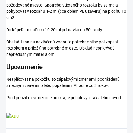
požadované miesto. Spotreba vtieraného roztoku by sa mala
pohybovať v rozsahu 1-2 ml (cca objem PE uzáveru) na plochu 10
cm2.
Do kúpeľa pridať cca 10-20 ml prípravku na 50 l vody.
Obklad: tkaninu navlhčenú vodou je potrebné silne pokvapkať
roztokom a priložiť na potrebné miesto. Obklad neprikrývať
nepriedušným materiálom.
Upozornenie
Neaplikovať na pokožku so zápalovými zmenami, podráždenú
slnečným žiarením alebo popálením. Vhodné od 3 rokov.
Pred použitím si pozorne prečítajte príbalový leták alebo návod.