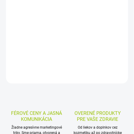
−
+
Pridať do košíka
Výživový doplnok s vápnikom rastlinného pôvodu, vitamínom D3 a
K2 vo forme kapsúl. Prispieva k udržaniu zdravých kostí a zubov, k
normálnemu fungovaniu svalov a k normálnej hladine vápnika v
krvi. Má vysokú vstrebateľnosť a bioaktivitu.
DETAILNÉ INFORMÁCIE
MOŽNOSTI VRÁTENIA TOVARU
OPÝTAŤ SA
STRÁŽIŤ
FÉROVÉ CENY A JASNÁ
OVERENÉ PRODUKTY
KOMUNIKÁCIA
PRE VAŠE ZDRAVIE
Žiadne agresívne marketingové
Od liekov a doplnkov cez
triky. Sme priama, otvorená a
kozmetiku až po zdravotnícke