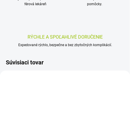
férová lekáreň
pomôcky.
RÝCHLE A SPOĽAHLIVÉ DORUČENIE
Expedované rýchlo, bezpečne a bez zbytočných komplikácií.
Súvisiaci tovar
SKLADOM
SKLADOM
(>5 KS)
(>5 KS)