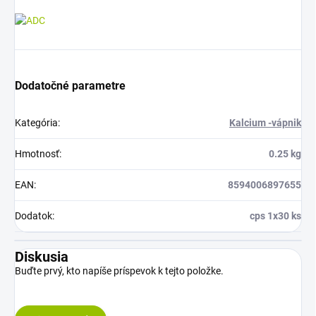
Dodatočné parametre
Kategória
:
Kalcium -vápnik
Hmotnosť
:
0.25 kg
EAN
:
8594006897655
Dodatok
:
cps 1x30 ks
Diskusia
Buďte prvý, kto napíše príspevok k tejto položke.