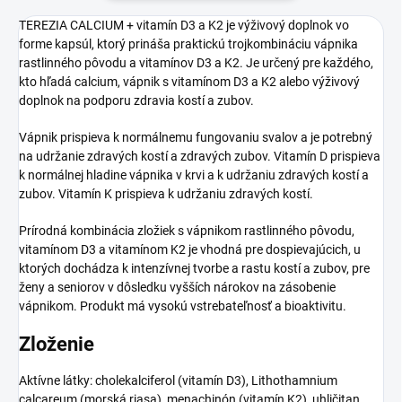
TEREZIA CALCIUM + vitamín D3 a K2 je výživový doplnok vo
forme kapsúl, ktorý prináša praktickú trojkombináciu vápnika
rastlinného pôvodu a vitamínov D3 a K2. Je určený pre každého,
kto hľadá calcium, vápnik s vitamínom D3 a K2 alebo výživový
doplnok na podporu zdravia kostí a zubov.
Vápnik prispieva k normálnemu fungovaniu svalov a je potrebný
na udržanie zdravých kostí a zdravých zubov. Vitamín D prispieva
k normálnej hladine vápnika v krvi a k udržaniu zdravých kostí a
zubov. Vitamín K prispieva k udržaniu zdravých kostí.
Prírodná kombinácia zložiek s vápnikom rastlinného pôvodu,
vitamínom D3 a vitamínom K2 je vhodná pre dospievajúcich, u
ktorých dochádza k intenzívnej tvorbe a rastu kostí a zubov, pre
ženy a seniorov v dôsledku vyšších nárokov na zásobenie
vápnikom. Produkt má vysokú vstrebateľnosť a bioaktivitu.
Zloženie
Aktívne látky: cholekalciferol (vitamín D3), Lithothamnium
calcareum (morská riasa), menachinón (vitamín K2), uhličitan