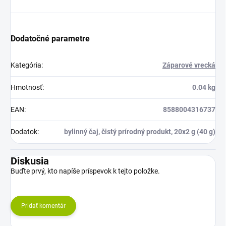
Dodatočné parametre
Kategória
:
Záparové vrecká
Hmotnosť
:
0.04 kg
EAN
:
8588004316737
Dodatok
:
bylinný čaj, čistý prírodný produkt, 20x2 g (40 g)
Diskusia
Buďte prvý, kto napíše príspevok k tejto položke.
Pridať komentár