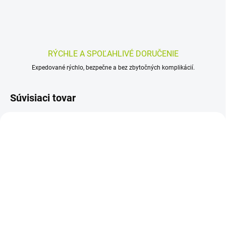
RÝCHLE A SPOĽAHLIVÉ DORUČENIE
Expedované rýchlo, bezpečne a bez zbytočných komplikácií.
Súvisiaci tovar
SKLADOM
SKLADOM
(>5 KS)
(>5 KS)
FYTO NEPHROSAL
HERBEX Pre drobcov