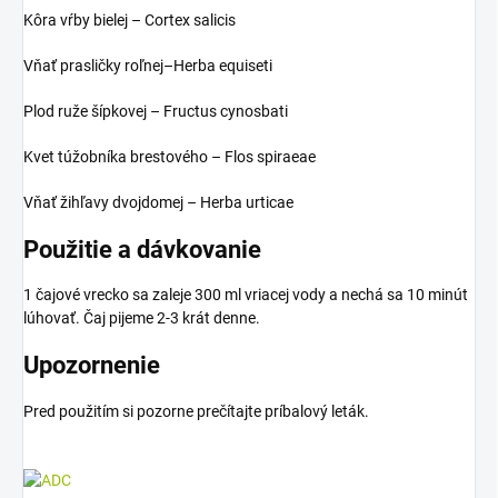
Kôra vŕby bielej – Cortex salicis
Vňať prasličky roľnej–Herba equiseti
Plod ruže šípkovej – Fructus cynosbati
Kvet túžobníka brestového – Flos spiraeae
Vňať žihľavy dvojdomej – Herba urticae
Použitie a dávkovanie
1 čajové vrecko sa zaleje 300 ml vriacej vody a nechá sa 10 minút
lúhovať. Čaj pijeme 2-3 krát denne.
Upozornenie
Pred použitím si pozorne prečítajte príbalový leták.