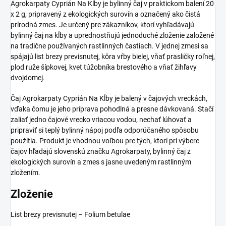
Agrokarpaty Cyprián Na Kĺby je bylinný čaj v praktickom balení 20
x 2 g, pripravený z ekologických surovín a označený ako čistá
prírodná zmes. Je určený pre zákazníkov, ktorí vyhľadávajú
bylinný čaj na kĺby a uprednostňujú jednoduché zloženie založené
na tradične používaných rastlinných častiach. V jednej zmesi sa
spájajú list brezy previsnutej, kôra vŕby bielej, vňať prasličky roľnej,
plod ruže šípkovej, kvet túžobníka brestového a vňať žihľavy
dvojdomej.
Čaj Agrokarpaty Cyprián Na Kĺby je balený v čajových vreckách,
vďaka čomu je jeho príprava pohodlná a presne dávkovaná. Stačí
zaliať jedno čajové vrecko vriacou vodou, nechať lúhovať a
pripraviť si teplý bylinný nápoj podľa odporúčaného spôsobu
použitia. Produkt je vhodnou voľbou pre tých, ktorí pri výbere
čajov hľadajú slovenskú značku Agrokarpaty, bylinný čaj z
ekologických surovín a zmes s jasne uvedeným rastlinným
zložením.
Zloženie
List brezy previsnutej – Folium betulae