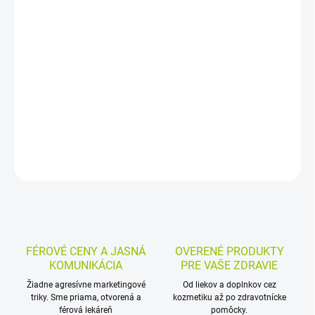
−
+
Pridať do košíka
Bylinný čaj na kĺby z ekologických surovín ponúka čistú prírodnú
zmes v čajových vreckách. Vďaka praktickému baleniu sa
jednoducho pripraví ako teplý nápoj na každodenné použitie.
DETAILNÉ INFORMÁCIE
MOŽNOSTI VRÁTENIA TOVARU
OPÝTAŤ SA
STRÁŽIŤ
FÉROVÉ CENY A JASNÁ
OVERENÉ PRODUKTY
KOMUNIKÁCIA
PRE VAŠE ZDRAVIE
Žiadne agresívne marketingové
Od liekov a doplnkov cez
triky. Sme priama, otvorená a
kozmetiku až po zdravotnícke
férová lekáreň
pomôcky.