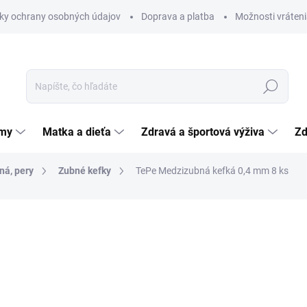
ky ochrany osobných údajov
Doprava a platba
Možnosti vráteni
Hľadať
émy
Matka a dieťa
Zdravá a športová výživa
Zd
ná, pery
Zubné kefky
TePe Medzizubná kefká 0,4 mm 8 ks
nia
ZNAČKA:
TEPE MUNDHYGINPRODUKTER AB
7,31 €
Jednotková
0,91 € / 1 ks
cena:
SKLADOM
(>5 KS)