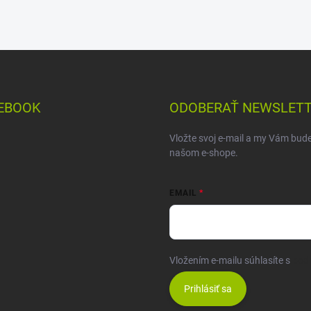
EBOOK
ODOBERAŤ NEWSLET
Vložte svoj e-mail a my Vám bud
našom e-shope.
EMAIL
Vložením e-mailu súhlasíte s
pod
Prihlásiť sa