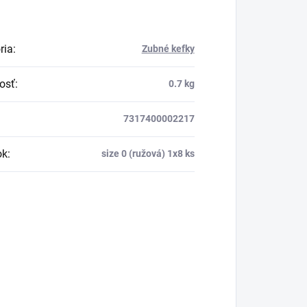
ria
:
Zubné kefky
osť
:
0.7 kg
7317400002217
ok
:
size 0 (ružová) 1x8 ks