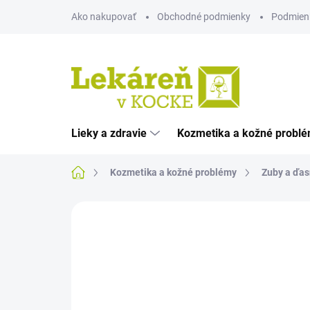
Prejsť
Ako nakupovať
Obchodné podmienky
Podmien
na
obsah
Lieky a zdravie
Kozmetika a kožné probl
Domov
Kozmetika a kožné problémy
Zuby a ďas
Neohodnotené
Podrobnosti hodnote