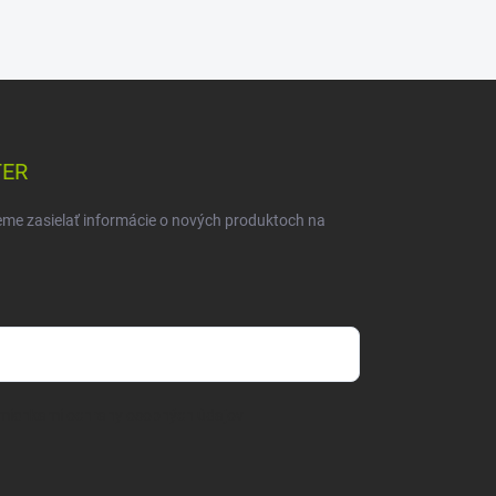
TER
eme zasielať informácie o nových produktoch na
mienkami ochrany osobných údajov