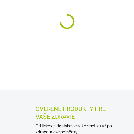
MÔŽEME DORUČIŤ DO:
12.8.2
−
+
Medzizubná kefka s priemer
priestorov, okolia implantáto
umelou hmotou a flexibilný k
balenie obsahuje 8 ks.
DETAILNÉ INFORMÁCIE
MOŽN
OPÝTAŤ SA
STRÁŽIŤ
OVERENÉ PRODUKTY PRE
VAŠE ZDRAVIE
Od liekov a doplnkov cez kozmetiku až po
zdravotnícke pomôcky.