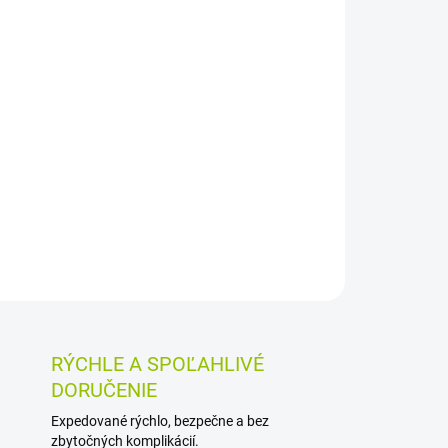
026
MOŽNOSTI DORUČENIA
Pridať do košíka
om 0,4 mm je určená na čistenie medzizubných
v a zámkov fixných strojčekov. Drôtik potiahnutý
rk uľahčujú šetrné a kontrolované čistenie,
OSTI VRÁTENIA TOVARU
RÝCHLE A SPOĽAHLIVÉ
DORUČENIE
Expedované rýchlo, bezpečne a bez
zbytočných komplikácií.