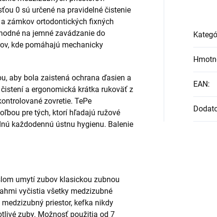
ťou 0 sú určené na pravidelné čistenie
 a zámkov ortodontických fixných
vhodné na jemné zavádzanie do
Kategó
rov, kde pomáhajú mechanicky
Hmotn
ou, aby bola zaistená ochrana ďasien a
EAN
:
i čistení a ergonomická krátka rukoväť z
ontrolované zovretie. TePe
Dodat
bou pre tých, ktorí hľadajú ružové
dnú každodennú ústnu hygienu. Balenie
šlom umytí zubov klasickou zubnou
ahmi vyčistia všetky medzizubné
ť medzizubný priestor, kefka nikdy
tlivé zuby. Možnosť použitia od 7