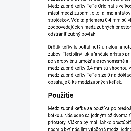
Medzizubné kefky TePe Original s veľkos
miest medzi zubami, okolia implantátov
strojčekov. Vďaka priemeru 0,4 mm sú 
zodpovedajúcich medzizubných priesto
odstrániť zubný povlak.
Drôtik kefky je potiahnutý umelou hmot
zubov. Flexibilný krk uľahčuje prístup pr
polypropylénu umožňuje rovnomerné a k
medzizubné kefky 0,4 mm sú vhodnou voľ
medzizubné kefky TePe size 0 na dôkla
obsahuje 8 ks medzizubných kefiek.
Použitie
Medzizubná kefka sa používa po predo
kefkou. Následne sa jedným až dvoma ť
priestory. Vlákna by mali ľahko prestúpi
nesmie byť násilím vtlačená medzi jedno