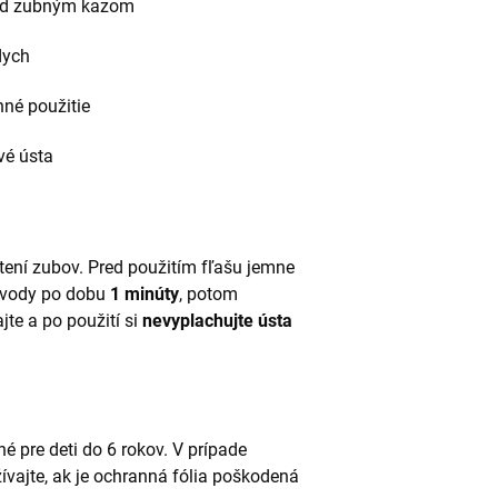
red zubným kazom
dych
né použitie
vé ústa
stení zubov. Pred použitím fľašu jemne
 vody po dobu
1 minúty
, potom
jte a po použití si
nevyplachujte ústa
 pre deti do 6 rokov. V prípade
vajte, ak je ochranná fólia poškodená