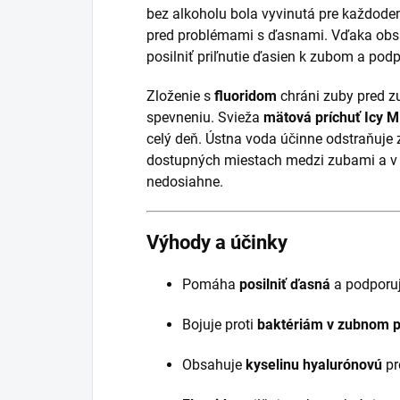
bez alkoholu bola vyvinutá pre každode
pred problémami s ďasnami. Vďaka ob
posilniť priľnutie ďasien k zubom a pod
Zloženie s
fluoridom
chráni zuby pred z
spevneniu. Svieža
mätová príchuť Icy M
celý deň. Ústna voda účinne odstraňuje
dostupných miestach medzi zubami a v l
nedosiahne.
Výhody a účinky
Pomáha
posilniť ďasná
a podporuj
Bojuje proti
baktériám v zubnom 
Obsahuje
kyselinu hyalurónovú
pr