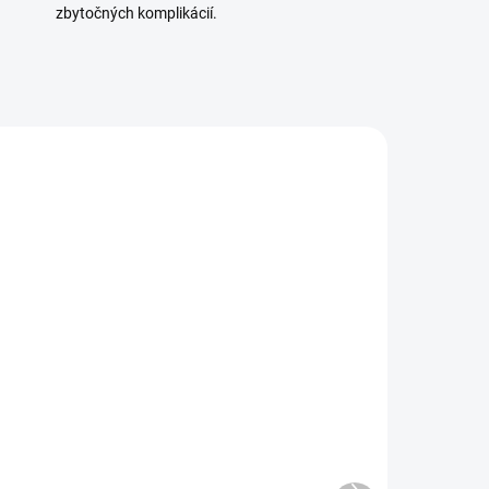
zbytočných komplikácií.
ADOM
SKLADOM
5 KS)
(>5 KS)
E
CURASEPT BIOSMALTO
SENSITIVE TEETH 300 ml
10,50 €