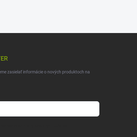
TER
eme zasielať informácie o nových produktoch na
mienkami ochrany osobných údajov