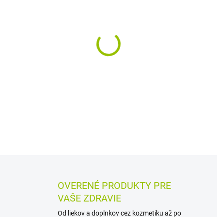
MÔŽEME DORUČIŤ DO:
12.8.2
−
+
Bezalkoholová ústna voda s 
každodennú starostlivosť o z
denne pomáha posilniť priľn
čistení zubov.
DETAILNÉ INFORMÁCIE
MOŽN
OPÝTAŤ SA
STRÁŽIŤ
OVERENÉ PRODUKTY PRE
VAŠE ZDRAVIE
Od liekov a doplnkov cez kozmetiku až po