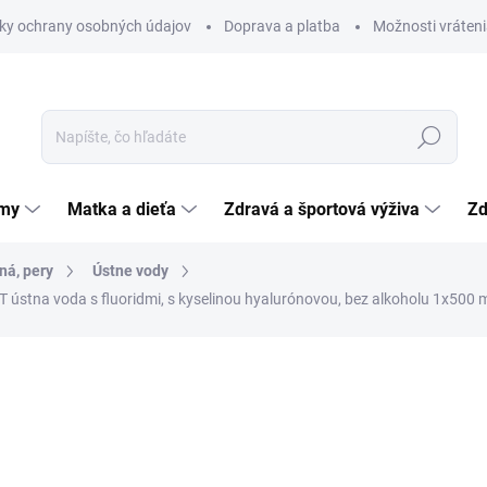
ky ochrany osobných údajov
Doprava a platba
Možnosti vráteni
Hľadať
émy
Matka a dieťa
Zdravá a športová výživa
Zd
ná, pery
Ústne vody
na voda s fluoridmi, s kyselinou hyalurónovou, bez alkoholu 1x500 
nia
ZNAČKA:
HALEON
7,59 €
Jednotková
1,52 € / 100 ml
cena:
SKLADOM
(>5 KS)