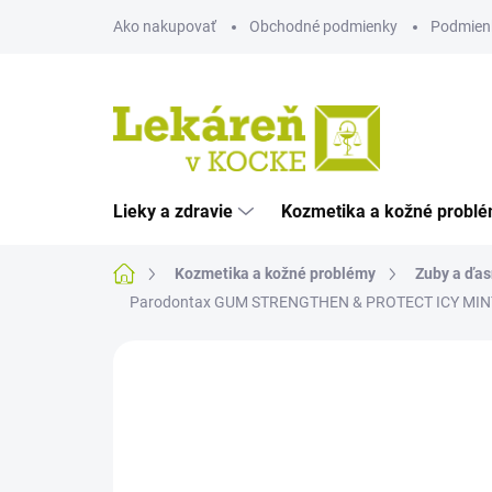
Prejsť
Ako nakupovať
Obchodné podmienky
Podmien
na
obsah
Lieky a zdravie
Kozmetika a kožné probl
Domov
Kozmetika a kožné problémy
Zuby a ďas
Parodontax GUM STRENGTHEN & PROTECT ICY MINT úst
Neohodnotené
Podrobnosti hodnote