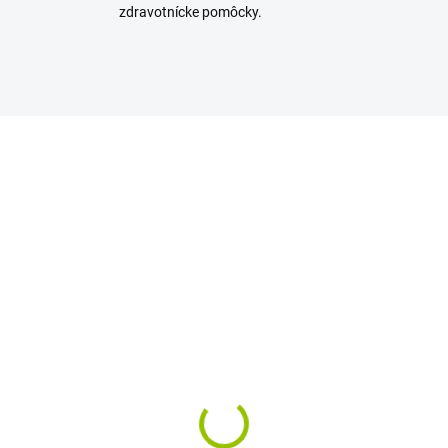
zdravotnícke pomôcky.
SKLADOM
SKL
(>5 KS)
(>
STERINE Smart Rinse
LISTERINE TOTAL CAR
d Berry 500 ml
STAY WHITE 500 ml
25 €
8,22 €