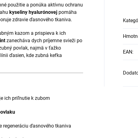
nné použitie a ponúka aktívnu ochranu
sahu
kyseliny hyalurónovej
pomáha
poruje zdravie ďasnového tkaniva.
Kategó
ubným kazom a prispieva k ich
Hmotn
int
zanecháva dych príjemne svieži po
 zubný povlak, najmä v ťažko
EAN
:
ínii ďasien, kde zubná kefka
Dodat
e ich priľnutie k zubom
povlaku
e regeneráciu ďasnového tkaniva