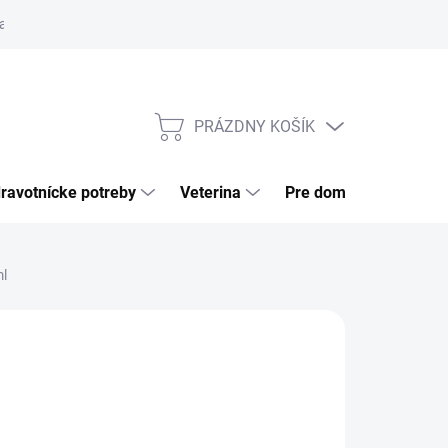
a tovaru
Odstúpenie od zmluvy
Pre firmy
Najčastejšie otázk
PRÁZDNY KOŠÍK
NÁKUPNÝ
KOŠÍK
ravotnícke potreby
Veterina
Pre domácnosť
ml