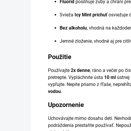
Fluorid
posilňuje zuby a chráni p
Svieža
Icy Mint príchuť
osviežuje 
Bez alkoholu
, vhodná na každoden
Jemné zloženie, vhodné aj pre citli
Použitie
Používajte
2x denne
, ráno a večer po či
pretrepte. Vypláchnite ústa
10 ml
ústnej
vypľujte. Nepite priamo z fľaše, neprehĺta
vodou
.
Upozornenie
Uchovávajte mimo dosahu detí. Nevhodné
podráždenia prestaňte používať. Nepouží