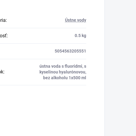
ria
:
Ústne vody
osť
:
0.5 kg
5054563205551
ústna voda s fluoridmi, s
ok
:
kyselinou hyalurónovou,
bez alkoholu 1x500 ml