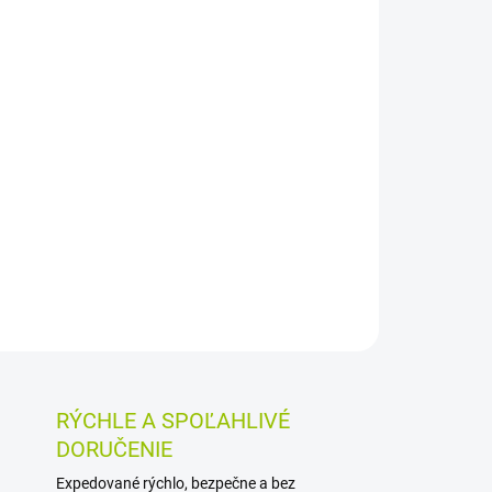
026
MOŽNOSTI DORUČENIA
Pridať do košíka
fluoridom a kyselinou hyalurónovou je určená na
uby, ďasná a ústnu dutinu. Pri používaní 2x
utie ďasien k zubom a dopĺňa ústnu hygienu po
OSTI VRÁTENIA TOVARU
RÝCHLE A SPOĽAHLIVÉ
DORUČENIE
Expedované rýchlo, bezpečne a bez