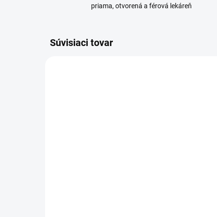
priama, otvorená a férová lekáreň
Súvisiaci tovar
SKLADOM
(>5 KS)
HERBADENT Gingiválny
LI
roztok z bylín 25 ml
Mil
9,92 €
7,