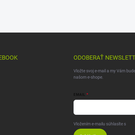
EBOOK
ODOBERAŤ NEWSLET
Vložte svoj e-mail a my Vám bud
našom e-shope.
EMAIL
Vložením e-mailu súhlasíte s
pod