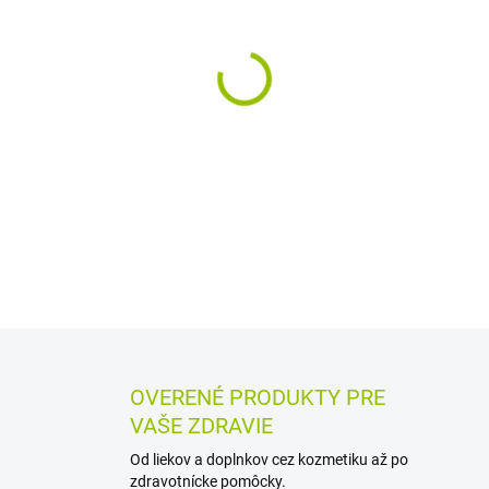
MÔŽEME DORUČIŤ DO:
12.8.2
−
+
Ústna voda bez chlórhexidín
určená na starostlivosť o ús
zápachu z úst, suchých ústac
liečby, a možno ju používať 
DETAILNÉ INFORMÁCIE
MOŽN
OPÝTAŤ SA
STRÁŽIŤ
OVERENÉ PRODUKTY PRE
VAŠE ZDRAVIE
Od liekov a doplnkov cez kozmetiku až po
zdravotnícke pomôcky.