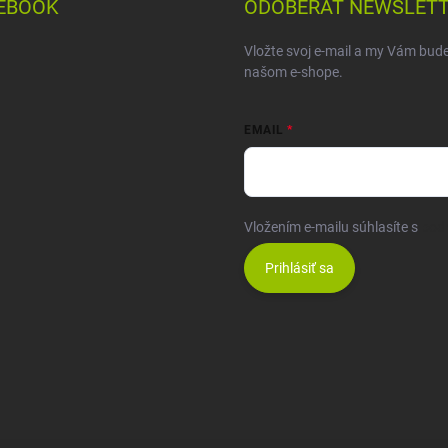
EBOOK
ODOBERAŤ NEWSLET
Vložte svoj e-mail a my Vám bud
našom e-shope.
EMAIL
Vložením e-mailu súhlasíte s
pod
Prihlásiť sa