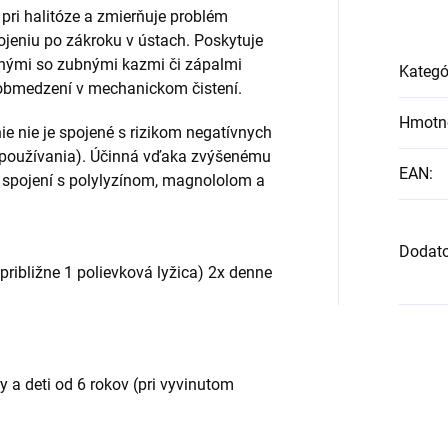
pri halitóze a zmierňuje problém
ojeniu po zákroku v ústach. Poskytuje
nými so zubnými kazmi či zápalmi
Kategó
i obmedzení v mechanickom čistení.
Hmotn
ie nie je spojené s rizikom negatívnych
u používania). Účinná vďaka zvýšenému
EAN
:
 spojení s polylyzínom, magnololom a
Dodat
približne 1 polievková lyžica) 2x denne
 a deti od 6 rokov (pri vyvinutom