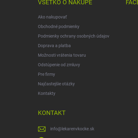
ä
VŠETKO O NÁKUPE
FAC
t
i
Ako nakupovať
e
Obchodné podmienky
Podmienky ochrany osobných údajov
Doprava a platba
Možnosti vrátenia tovaru
Odstúpenie od zmluvy
Pre firmy
Najčastejšie otázky
Kontakty
KONTAKT
info
@
lekarenvkocke.sk