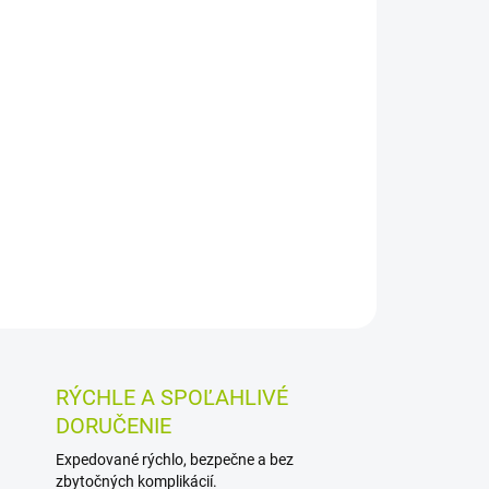
026
MOŽNOSTI DORUČENIA
Pridať do košíka
u s Citroxom® a kyselinou hyalurónovou je
tnu dutinu a ďasná. Vhodná je pri zápale ďasien,
h, po zákroku v ústach aj počas ortodontickej
dlhodobo.
OSTI VRÁTENIA TOVARU
RÝCHLE A SPOĽAHLIVÉ
DORUČENIE
Expedované rýchlo, bezpečne a bez
zbytočných komplikácií.