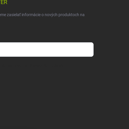
TER
eme zasielať informácie o nových produktoch na
mienkami ochrany osobných údajov