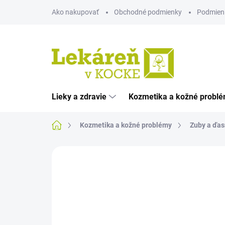
Prejsť
Ako nakupovať
Obchodné podmienky
Podmien
na
obsah
Lieky a zdravie
Kozmetika a kožné probl
Domov
Kozmetika a kožné problémy
Zuby a ďas
Neohodnotené
Podrobnosti hodnote