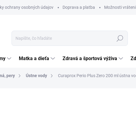
ky ochrany osobných údajov
Doprava a platba
Možnosti vráteni
Hľadať
émy
Matka a dieťa
Zdravá a športová výživa
Zd
ná, pery
Ústne vody
Curaprox Perio Plus Zero 200 ml ústna v
nia
ZNAČKA:
CURADEN INTERNATIONAL AG
11,69 €
Jednotková
5,85 € / 100 ml
cena:
SKLADOM
(>5 KS)