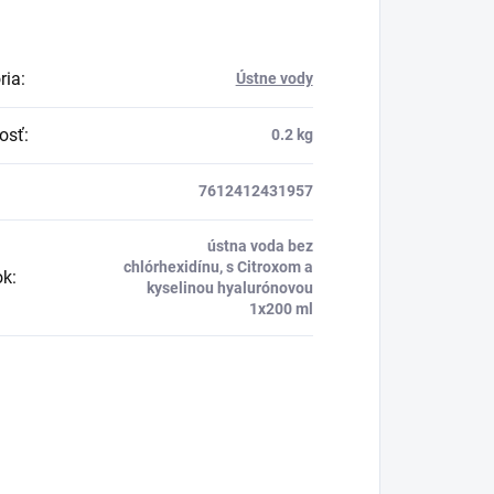
ria
:
Ústne vody
osť
:
0.2 kg
7612412431957
ústna voda bez
chlórhexidínu, s Citroxom a
ok
:
kyselinou hyalurónovou
1x200 ml