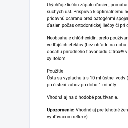
Urýchľuje liečbu zápalu ďasien, pomáha 
suchých úst. Prispieva k optimálnemu h
prídavnú ochranu pred patogénmi spoje
ďasien počas ortodontickej liečby či pr
Neobsahuje chlórhexidín, preto používan
vedľajších efektov (bez ohľadu na dob
obsahu prírodného flavonoidu Citrox® v
xylitolom.
Použitie
Ústa sa vyplachujú s 10 ml ústnej vody (
po čistení zubov po dobu 1 minúty.
Vhodná aj na dlhodobé používanie.
Upozornenie:
Vhodné aj pre tehotné ženy
vypľúvacom reflexe).