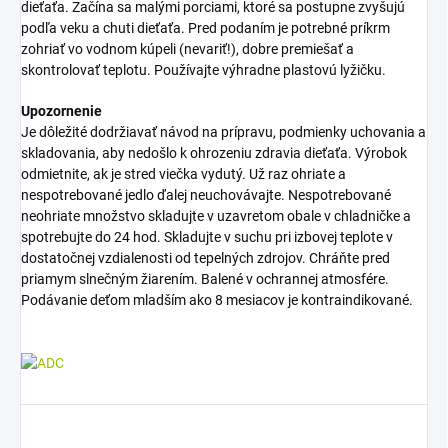
dieťaťa. Začína sa malými porciami, ktoré sa postupne zvyšujú
podľa veku a chuti dieťaťa. Pred podaním je potrebné príkrm
zohriať vo vodnom kúpeli (nevariť!), dobre premiešať a
skontrolovať teplotu. Používajte výhradne plastovú lyžičku.
Upozornenie
Je dôležité dodržiavať návod na prípravu, podmienky uchovania a
skladovania, aby nedošlo k ohrozeniu zdravia dieťaťa. Výrobok
odmietnite, ak je stred viečka vydutý. Už raz ohriate a
nespotrebované jedlo ďalej neuchovávajte. Nespotrebované
neohriate množstvo skladujte v uzavretom obale v chladničke a
spotrebujte do 24 hod. Skladujte v suchu pri izbovej teplote v
dostatočnej vzdialenosti od tepelných zdrojov. Chráňte pred
priamym slnečným žiarením. Balené v ochrannej atmosfére.
Podávanie deťom mladším ako 8 mesiacov je kontraindikované.