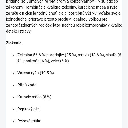
pridanej soli, umelých farbív, aróm a konzervantov – v súlade so
zákonom. Kombinácia kvalitnej zeleniny, kuracieho mäsa a ryže
zaručuje nielen lahodnú chuť, ale aj potrebnú výživu. Vďaka svojej
jednoduchej príprave je tento produkt ideálnou voľbou pre
zaneprázdnených rodičov, ktorí nechcú robiť kompromisy v kvalite
detskej stravy.
Zloženie
Zelenina 56,6 %: paradajky (25 %), mrkva (13,6 %), cibuľa (6
%), paštrnák (6 %), zeler (6 %)
Varená ryža (19,5 %)
Pitná voda
Kuracie mäso (8 %)
Repkový olej
Ryžová múka