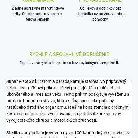
Žiadne agresívne marketingové
Od liekov a doplnkov cez
triky. Sme priama, otvorená a
kozmetiku až po zdravotnícke
férová lekáreň
pomôcky.
RÝCHLE A SPOĽAHLIVÉ DORUČENIE
Expedované rýchlo, bezpečne a bez zbytočných komplikácií.
Sunar Rizoto s kuraťom a paradajkami je starostlivo pripravený
zeleninovo-mäsový príkrm určený pre dojčatá a malé deti od
ukončeného 8. mesiaca veku. Tento príkrm poskytuje vyváženú a
nutrične hodnotnú stravu, ktorá spĺňa špecifické potreby
rastúceho detského organizmu. Ideálna konzistencia s drobnými
kúskami podporuje rozvoj žuvania, čo je dôležité pre správny
vývoj detského chrupu a motorických zručností.
Sterilizovaný príkrm je vytvorený zo 100 % prírodných surovín bez