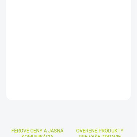
DORUČENIA
−
+
Pridať do košíka
Sterilizovaný zeleninovo-mäsový príkrm s kuracím mäsom a
paradajkami pre dojčatá a malé deti od ukončeného 8. mesiaca.
Je vhodný ako súčasť zmiešanej stravy a pri prechode na jedlá s
výraznejšou štruktúrou. Bez pridanej soli, farbív, aróm a
konzervačných látok.
DETAILNÉ INFORMÁCIE
MOŽNOSTI VRÁTENIA TOVARU
OPÝTAŤ SA
STRÁŽIŤ
FÉROVÉ CENY A JASNÁ
OVERENÉ PRODUKTY
KOMUNIKÁCIA
PRE VAŠE ZDRAVIE