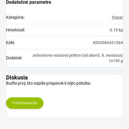
Dodatočné parametre
Kategória
:
Sunar
Hmotnosť
:
0.19 kg
EAN
:
8592084421564
zeleninovo-mäsový príkrm (od ukonč. 8. mesiaca)
Dodatok
:
1x190 g
Diskusia
Buďte prvý, kto napíše príspevok k tejto položke.
Pridať komentár