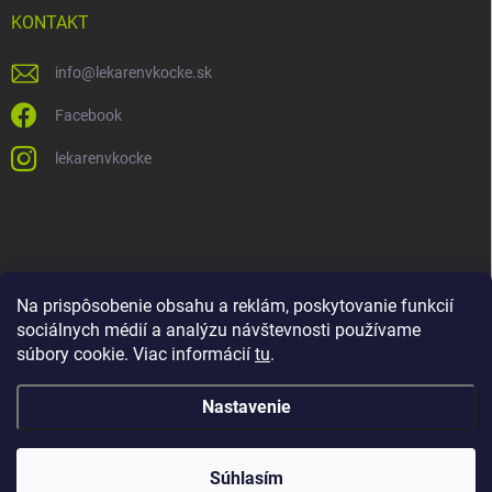
KONTAKT
info
@
lekarenvkocke.sk
Facebook
lekarenvkocke
Na prispôsobenie obsahu a reklám, poskytovanie funkcií
sociálnych médií a analýzu návštevnosti používame
súbory cookie. Viac informácií
tu
.
Nastavenie
Súhlasím
Copyright 2026
Lekáreň v KOCKE
. Všetky práva vyhradené.
Upraviť