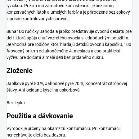
lyžičkou. Príkrm má zamatovú konzistenciu, je bez aróm,
konzervačných látok a umelých farbív a je prirodzene bezlepkový
z prísne kontrolovaných surovín.
Sunar Do ručičky Jahoda a jablko predstavuje ovocnú desiatu pre
deti, ktorá spája chuť vyzretého ovocia s jednoduchým použitím.
Je vhodná pre rodičov, ktorí hľadajú detskú ovocnú kapsičku, 100
% ovocný príkrm od ukončeného 4. mesiaca alebo praktickú
výživu pre dojčatá a malé deti bez pridaného cukru.
Zloženie
Jablkové pyré 80 %, Jahodové pyré 20 %, Koncentrát citrónovej
šťavy, Antioxidant: kyselina askorbová
Bez lepku.
Použitie a dávkovanie
Výrobok je určený na okamžitú konzumáciu. Pri konzumácii
nenechávajte dieťa bez dozoru.