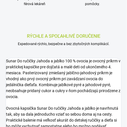
férová lekáreň
pomôcky.
RÝCHLE A SPOĽAHLIVÉ DORUČENIE
Expedované rýchlo, bezpečne a bez zbytočných komplikácií.
Sunar Do ručičky Jahoda a jablko 100 % ovocia je ovocný príkrm v
praktickej kapsičke pre dojčatá a malé deti od ukončeného 4.
mesiaca. Pasterizovaný zmiešaný jablčno-jahodový príkrm je
vhodný ako prvý ovocný príkrm pri zavádzaní ovocia do
jedálnička dieťaťa. Kombinuje jablkové pyré a jahodové pyré,
neobsahuje pridaný cukor a cukry v ňom pochádzajú prirodzene z
ovocia.
Ovocná kapsička Sunar Do ručičky Jahoda a jablko je navrhnutá
tak, aby sa dala jednoducho vziať so sebou doma aj na cesty.
Praktické balenie má veľkosť akurát do detskej ručičky a dieťa si
ho môže vychutnať samostatne alebo ho možno podávať