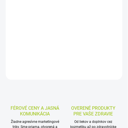
−
+
Pridať do košíka
Ovocná kapsička z jablkového a jahodového pyré je vhodná pre
dojčatá a malé deti od ukončeného 4. mesiaca ako prvý ovocný
príkrm. Neobsahuje pridaný cukor a vďaka praktickému baleniu sa
hodí doma aj na cesty.
DETAILNÉ INFORMÁCIE
MOŽNOSTI VRÁTENIA TOVARU
OPÝTAŤ SA
STRÁŽIŤ
FÉROVÉ CENY A JASNÁ
OVERENÉ PRODUKTY
KOMUNIKÁCIA
PRE VAŠE ZDRAVIE
Žiadne agresívne marketingové
Od liekov a doplnkov cez
triky. Sme priama, otvorená a
kozmetiku až po zdravotnícke