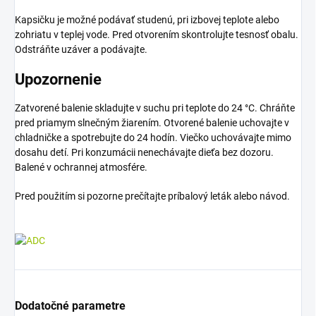
Kapsičku je možné podávať studenú, pri izbovej teplote alebo
zohriatu v teplej vode. Pred otvorením skontrolujte tesnosť obalu.
Odstráňte uzáver a podávajte.
Upozornenie
Zatvorené balenie skladujte v suchu pri teplote do 24 °C. Chráňte
pred priamym slnečným žiarením. Otvorené balenie uchovajte v
chladničke a spotrebujte do 24 hodín. Viečko uchovávajte mimo
dosahu detí. Pri konzumácii nenechávajte dieťa bez dozoru.
Balené v ochrannej atmosfére.
Pred použitím si pozorne prečítajte príbalový leták alebo návod.
Dodatočné parametre