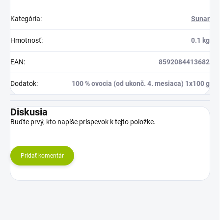
Kategória
:
Sunar
Hmotnosť
:
0.1 kg
EAN
:
8592084413682
Dodatok
:
100 % ovocia (od ukonč. 4. mesiaca) 1x100 g
Diskusia
Buďte prvý, kto napíše príspevok k tejto položke.
Pridať komentár