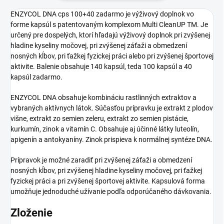
ENZYCOL DNA cps 100+40 zadarmo je výživový doplnok vo
forme kapsúl s patentovaným komplexom Multi CleanUP TM. Je
určený pre dospelých, ktorí hľadajú výživový doplnok pri zvýšenej
hladine kyseliny močovej, pri zvýšenej záťaži a obmedzení
nosných kĺbov, pri ťažkej fyzickej práci alebo pri zvýšenej športovej
aktivite. Balenie obsahuje 140 kapsúl, teda 100 kapsúl a 40
kapsúl zadarmo.
ENZYCOL DNA obsahuje kombináciu rastlinných extraktov a
vybraných aktívnych látok. Súčasťou prípravku je extrakt z plodov
višne, extrakt zo semien zeleru, extrakt zo semien pistácie,
kurkumín, zinok a vitamín C. Obsahuje aj účinné látky luteolín,
apigenín a antokyaníny. Zinok prispieva k normálnej syntéze DNA.
Prípravok je možné zaradiť pri zvýšenej záťaži a obmedzení
nosných kĺbov, pri zvýšenej hladine kyseliny močovej, pri ťažkej
fyzickej práci a pri zvýšenej športovej aktivite. Kapsulová forma
umožňuje jednoduché užívanie podľa odporúčaného dávkovania.
Zloženie