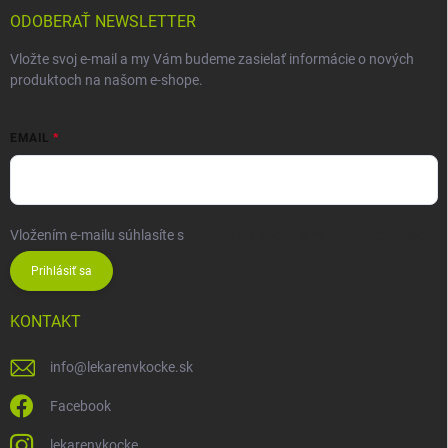
ODOBERAŤ NEWSLETTER
Vložte svoj e-mail a my Vám budeme zasielať informácie o nových
produktoch na našom e-shope.
EMAIL
Vložením e-mailu súhlasíte s
podmienkami ochrany osobných údajov
Prihlásiť sa
KONTAKT
info
@
lekarenvkocke.sk
Facebook
lekarenvkocke