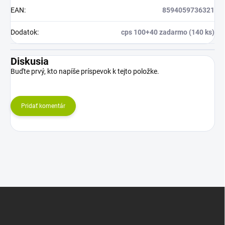
EAN
:
8594059736321
Dodatok
:
cps 100+40 zadarmo (140 ks)
Diskusia
Buďte prvý, kto napíše príspevok k tejto položke.
Pridať komentár
Z
á
p