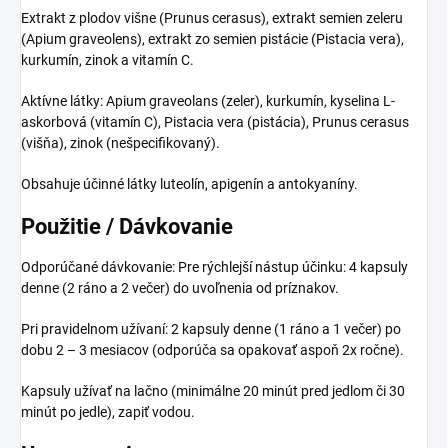
Extrakt z plodov višne (Prunus cerasus), extrakt semien zeleru
(Apium graveolens), extrakt zo semien pistácie (Pistacia vera),
kurkumín, zinok a vitamín C.
Aktívne látky: Apium graveolans (zeler), kurkumín, kyselina L-
askorbová (vitamín C), Pistacia vera (pistácia), Prunus cerasus
(višňa), zinok (nešpecifikovaný).
Obsahuje účinné látky luteolín, apigenín a antokyaníny.
Použitie / Dávkovanie
Odporúčané dávkovanie: Pre rýchlejší nástup účinku: 4 kapsuly
denne (2 ráno a 2 večer) do uvoľnenia od príznakov.
Pri pravidelnom užívaní: 2 kapsuly denne (1 ráno a 1 večer) po
dobu 2 – 3 mesiacov (odporúča sa opakovať aspoň 2x ročne).
Kapsuly užívať na lačno (minimálne 20 minút pred jedlom či 30
minút po jedle), zapiť vodou.