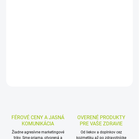
−
+
Pridať do košíka
Výživový doplnok v kapsulách s patentovaným komplexom Multi
CleanUP obsahuje extrakt z višne, zeleru a pistácie, kurkumín,
zinok a vitamín C. Hodí sa pri zvýšenej hladine kyseliny močovej a
pri zvýšenej záťaži.
DETAILNÉ INFORMÁCIE
MOŽNOSTI VRÁTENIA TOVARU
OPÝTAŤ SA
STRÁŽIŤ
FÉROVÉ CENY A JASNÁ
OVERENÉ PRODUKTY
KOMUNIKÁCIA
PRE VAŠE ZDRAVIE
Žiadne agresívne marketingové
Od liekov a doplnkov cez
triky. Sme priama, otvorená a
kozmetiku až po zdravotnícke