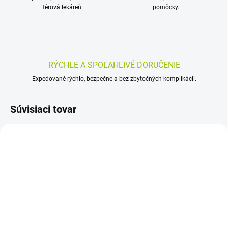
férová lekáreň
pomôcky.
RÝCHLE A SPOĽAHLIVÉ DORUČENIE
Expedované rýchlo, bezpečne a bez zbytočných komplikácií.
Súvisiaci tovar
AKCIA
SKLADOM
SKLADOM
(>5 KS)
(>5 KS)