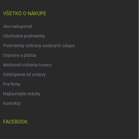
ä
t
i
VŠETKO O NÁKUPE
e
Ako nakupovať
Obchodné podmienky
Podmienky ochrany osobných údajov
Doprava a platba
Možnosti vrátenia tovaru
Odstúpenie od zmluvy
Pre firmy
Najčastejšie otázky
Kontakty
FACEBOOK