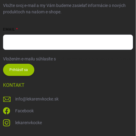
Vložte svoj e-mail a my Vám budeme zasielať informácie o nových
produktoch na našom e-shope.
EMAIL
Vložením e-mailu súhlasíte s
podmienkami ochrany osobných údajov
Prihlásiť sa
KONTAKT
info
@
lekarenvkocke.sk
Facebook
lekarenvkocke