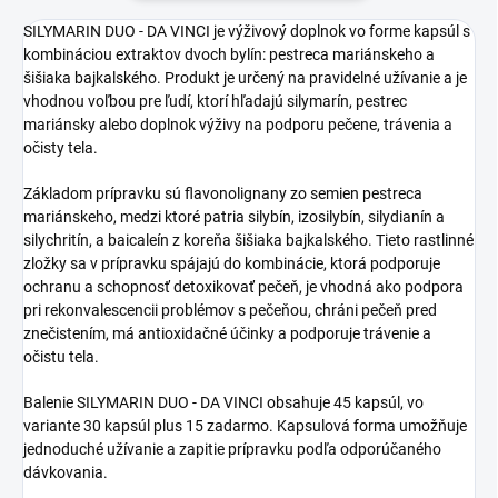
SILYMARIN DUO - DA VINCI je výživový doplnok vo forme kapsúl s
kombináciou extraktov dvoch bylín: pestreca mariánskeho a
šišiaka bajkalského. Produkt je určený na pravidelné užívanie a je
vhodnou voľbou pre ľudí, ktorí hľadajú silymarín, pestrec
mariánsky alebo doplnok výživy na podporu pečene, trávenia a
očisty tela.
Základom prípravku sú flavonolignany zo semien pestreca
mariánskeho, medzi ktoré patria silybín, izosilybín, silydianín a
silychritín, a baicaleín z koreňa šišiaka bajkalského. Tieto rastlinné
zložky sa v prípravku spájajú do kombinácie, ktorá podporuje
ochranu a schopnosť detoxikovať pečeň, je vhodná ako podpora
pri rekonvalescencii problémov s pečeňou, chráni pečeň pred
znečistením, má antioxidačné účinky a podporuje trávenie a
očistu tela.
Balenie SILYMARIN DUO - DA VINCI obsahuje 45 kapsúl, vo
variante 30 kapsúl plus 15 zadarmo. Kapsulová forma umožňuje
jednoduché užívanie a zapitie prípravku podľa odporúčaného
dávkovania.