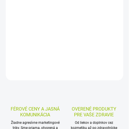
−
+
Pridať do košíka
Kapsuly s pestrecom mariánskym a šišiakom bajkalským.
Podporujú ochranu a detoxikáciu pečene, sú vhodné aj pri
rekonvalescencii problémov s pečeňou a prispievajú k tráveniu a
očiste tela.
DETAILNÉ INFORMÁCIE
MOŽNOSTI VRÁTENIA TOVARU
OPÝTAŤ SA
STRÁŽIŤ
FÉROVÉ CENY A JASNÁ
OVERENÉ PRODUKTY
KOMUNIKÁCIA
PRE VAŠE ZDRAVIE
Žiadne agresívne marketingové
Od liekov a doplnkov cez
triky. Sme priama, otvorená a
kozmetiku až po zdravotnícke