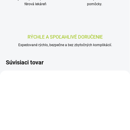
férová lekáreň
pomôcky.
RÝCHLE A SPOĽAHLIVÉ DORUČENIE
Expedované rýchlo, bezpečne a bez zbytočných komplikácií.
Súvisiaci tovar
SKLADOM
SKLADOM
(>5 KS)
(>5 KS)