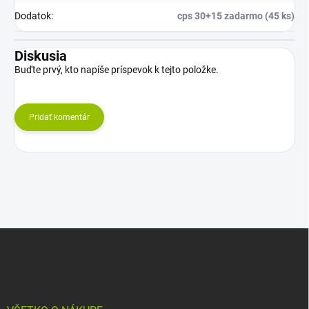
Dodatok
:
cps 30+15 zadarmo (45 ks)
Diskusia
Buďte prvý, kto napíše príspevok k tejto položke.
Pridať komentár
Z
á
p
ä
t