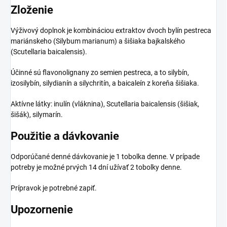
Zloženie
Výživový doplnok je kombináciou extraktov dvoch bylín pestreca
mariánskeho (Silybum marianum) a šišiaka bajkalského
(Scutellaria baicalensis).
Účinné sú flavonolignany zo semien pestreca, a to silybín,
izosilybín, silydianín a silychritín, a baicaleín z koreňa šišiaka.
Aktívne látky: inulín (vláknina), Scutellaria baicalensis (šišiak,
šišák), silymarín.
Použitie a dávkovanie
Odporúčané denné dávkovanie je 1 tobolka denne. V prípade
potreby je možné prvých 14 dní užívať 2 tobolky denne.
Prípravok je potrebné zapiť.
Upozornenie