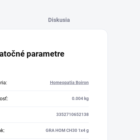
Diskusia
atočné parametre
ria
:
Homeopatia Boiron
osť
:
0.004 kg
3352710652138
ok
:
GRA HOM CH30 1x4 g