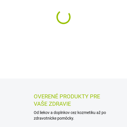
MÔŽEME DORUČIŤ DO:
11.8.2
−
+
Homeopatické granule s krv
homeopatii sa uvádzajú pri o
ťažkostiach, vrátane migrén,
DETAILNÉ INFORMÁCIE
MOŽN
OPÝTAŤ SA
STRÁŽIŤ
OVERENÉ PRODUKTY PRE
VAŠE ZDRAVIE
Od liekov a doplnkov cez kozmetiku až po
zdravotnícke pomôcky.