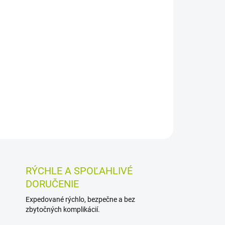
026
MOŽNOSTI DORUČENIA
Pridať do košíka
avčekom kanadským určené na cmúľanie. V
behových, respiračných aj tráviacich
 nádchy, pálenia záhy či hnačky.
OSTI VRÁTENIA TOVARU
RÝCHLE A SPOĽAHLIVÉ
DORUČENIE
Expedované rýchlo, bezpečne a bez
zbytočných komplikácií.