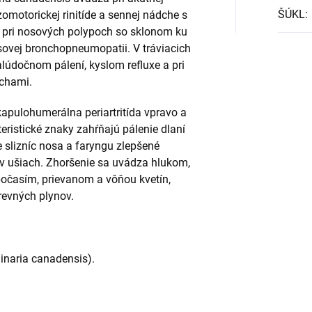
ŠÚKL
:
zomotorickej rinitíde a sennej nádche s
, pri nosových polypoch so sklonom ku
rusovej bronchopneumopatii. V tráviacich
alúdočnom pálení, kyslom refluxe a pri
uchami.
kapulohumerálna periartritída vpravo a
eristické znaky zahŕňajú pálenie dlaní
ie slizníc nosa a faryngu zlepšené
v ušiach. Zhoršenie sa uvádza hlukom,
časím, prievanom a vôňou kvetín,
revných plynov.
inaria canadensis).