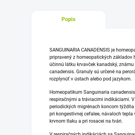
Popis
SANGUINARIA CANADENSIS je homeopatic
pripravený z homeopatických základov
účinnú látku krvavček kanadský, známu
canadensis. Granuly sú určené na perorá
rozplynúť v ústach alebo pod jazykom.
Homeopatikum Sanguinaria canadensis 
respiračnými a tráviacimi indikáciami. V
periodických migrénach koncom týždňa s
pri kongestívnej cefalee, návaloch tepl
krvnom tlaku a pri rosacei na tvári.
V respiračných indikáciách sa Sanguina