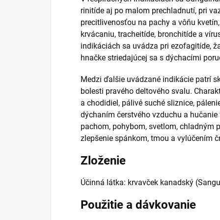
rinitíde aj po malom prechladnutí, pri va
precitlivenosťou na pachy a vôňu kvetín
krvácaniu, tracheitíde, bronchitíde a ví
indikáciách sa uvádza pri ezofagitíde, ž
hnačke striedajúcej sa s dýchacími por
Medzi ďalšie uvádzané indikácie patrí s
bolesti pravého deltového svalu. Charakt
a chodidiel, pálivé suché sliznice, pálen
dýchaním čerstvého vzduchu a hučanie 
pachom, pohybom, svetlom, chladným po
zlepšenie spánkom, tmou a vylúčením č
Zloženie
Účinná látka: krvavček kanadský (Sangu
Použitie a dávkovanie