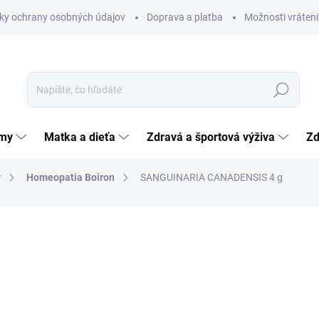
ky ochrany osobných údajov
Doprava a platba
Možnosti vráteni
Hľadať
émy
Matka a dieťa
Zdravá a športová výživa
Zd
y
Homeopatia Boiron
SANGUINARIA CANADENSIS 4 g
nia
ZNAČKA:
LABORATOIRES BOIRON
4,99 €
Jednotková
124,75 € / 100 g
cena:
SKLADOM
(>5 KS)