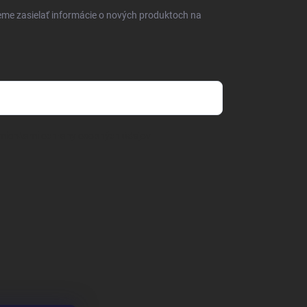
eme zasielať informácie o nových produktoch na
mienkami ochrany osobných údajov