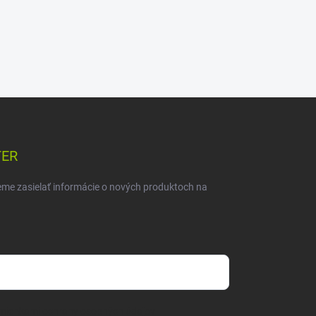
TER
eme zasielať informácie o nových produktoch na
mienkami ochrany osobných údajov