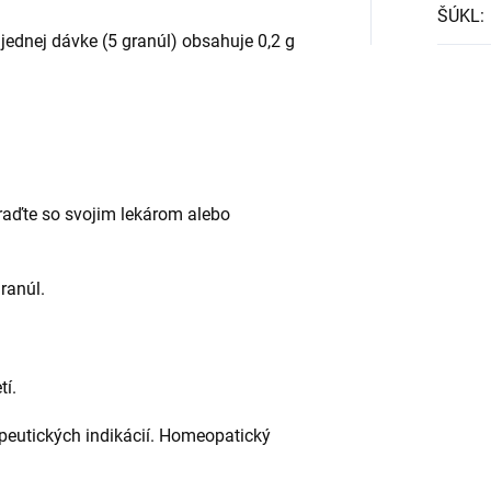
ŠÚKL
:
 jednej dávke (5 granúl) obsahuje 0,2 g
raďte so svojim lekárom alebo
ranúl.
í.
peutických indikácií. Homeopatický