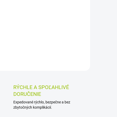
026
MOŽNOSTI DORUČENIA
Pridať do košíka
m RHEUM vo forme granúl. Praktické balenie v
80 granúl, určených na vnútorné použitie.
OSTI VRÁTENIA TOVARU
RÝCHLE A SPOĽAHLIVÉ
DORUČENIE
Expedované rýchlo, bezpečne a bez
zbytočných komplikácií.