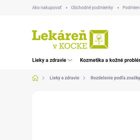
Prejsť
Ako nakupovať
Obchodné podmienky
Podmien
na
obsah
Lieky a zdravie
Kozmetika a kožné probl
Domov
Lieky a zdravie
Rozdelenie podľa značk
Neohodnotené
Podrobnosti hodnote