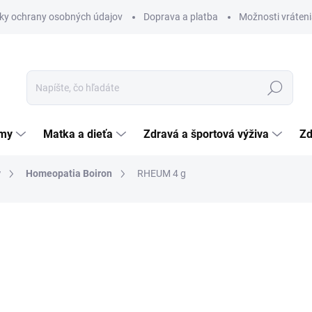
ky ochrany osobných údajov
Doprava a platba
Možnosti vráteni
Hľadať
émy
Matka a dieťa
Zdravá a športová výživa
Zd
y
Homeopatia Boiron
RHEUM 4 g
nia
ZNAČKA:
LABORATOIRES BOIRON
4,99 €
Jednotková
124,75 € / 100 g
cena:
SKLADOM
(>5 KS)