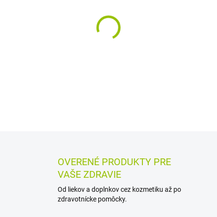
MÔŽEME DORUČIŤ DO:
12.8.2
−
+
Homeopatický liek s liečivo
tube obsahuje 4 g, približne 
DETAILNÉ INFORMÁCIE
MOŽN
OPÝTAŤ SA
STRÁŽIŤ
OVERENÉ PRODUKTY PRE
VAŠE ZDRAVIE
Od liekov a doplnkov cez kozmetiku až po
zdravotnícke pomôcky.