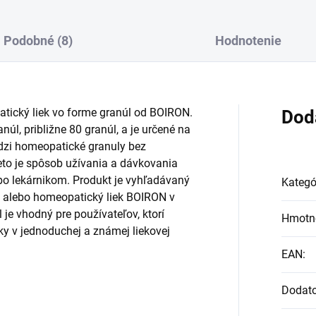
Podobné (8)
Hodnotenie
cký liek vo forme granúl od BOIRON.
Dod
núl, približne 80 granúl, a je určené na
dzi homeopatické granuly bez
reto je spôsob užívania a dávkovania
ebo lekárnikom. Produkt je vyhľadávaný
Kategó
alebo homeopatický liek BOIRON v
je vhodný pre používateľov, ktorí
Hmotn
ky v jednoduchej a známej liekovej
EAN
:
Dodat