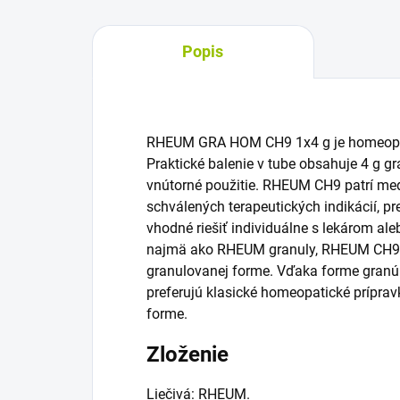
Popis
RHEUM GRA HOM CH9 1x4 g je homeopati
Praktické balenie v tube obsahuje 4 g gra
vnútorné použitie. RHEUM CH9 patrí me
schválených terapeutických indikácií, p
vhodné riešiť individuálne s lekárom al
najmä ako RHEUM granuly, RHEUM CH9 
granulovanej forme. Vďaka forme granúl 
preferujú klasické homeopatické príprav
forme.
Zloženie
Liečivá: RHEUM.