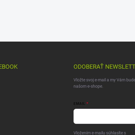
EBOOK
ODOBERAŤ NEWSLET
Vložte svoj e-mail a my Vám bud
našom e-shope.
EMAIL
Vložením e-mailu súhlasíte s
pod