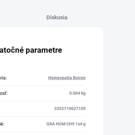
Diskusia
atočné parametre
ria
:
Homeopatia Boiron
osť
:
0.004 kg
3352710627105
ok
:
GRA HOM CH9 1x4 g