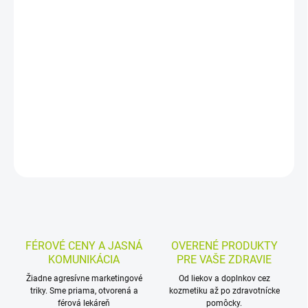
−
+
Pridať do košíka
Šumivý výživový doplnok s vitamínmi B1, B2, B3, B5, B6, B7, B9, C
a E a vlákninou z čakanky, inulínom. Rozpúšťa sa vo vode a má
malinovú príchuť.
DETAILNÉ INFORMÁCIE
MOŽNOSTI VRÁTENIA TOVARU
OPÝTAŤ SA
STRÁŽIŤ
FÉROVÉ CENY A JASNÁ
OVERENÉ PRODUKTY
KOMUNIKÁCIA
PRE VAŠE ZDRAVIE
Žiadne agresívne marketingové
Od liekov a doplnkov cez
triky. Sme priama, otvorená a
kozmetiku až po zdravotnícke
férová lekáreň
pomôcky.