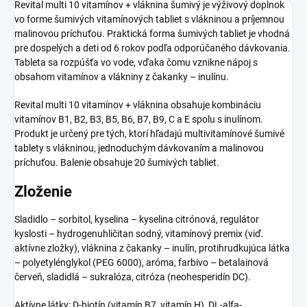
Revital multi 10 vitamínov + vláknina šumivý je výživový doplnok
vo forme šumivých vitamínových tabliet s vlákninou a príjemnou
malinovou príchuťou. Praktická forma šumivých tabliet je vhodná
pre dospelých a deti od 6 rokov podľa odporúčaného dávkovania.
Tableta sa rozpúšťa vo vode, vďaka čomu vznikne nápoj s
obsahom vitamínov a vlákniny z čakanky – inulínu.
Revital multi 10 vitamínov + vláknina obsahuje kombináciu
vitamínov B1, B2, B3, B5, B6, B7, B9, C a E spolu s inulínom.
Produkt je určený pre tých, ktorí hľadajú multivitamínové šumivé
tablety s vlákninou, jednoduchým dávkovaním a malinovou
príchuťou. Balenie obsahuje 20 šumivých tabliet.
Zloženie
Sladidlo – sorbitol, kyselina – kyselina citrónová, regulátor
kyslosti – hydrogenuhličitan sodný, vitamínový premix (viď.
aktívne zložky), vláknina z čakanky – inulín, protihrudkujúca látka
– polyetylénglykol (PEG 6000), aróma, farbivo – betalainová
červeň, sladidlá – sukralóza, citróza (neohesperidín DC).
Aktívne látky: D-biotín (vitamín B7, vitamín H), DL-alfa-