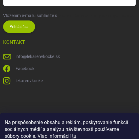
Vložením e-mailu súhlasíte s
podmienkami ochrany osobných údajov
Prihlásiť sa
KONTAKT
info
@
lekarenvkocke.sk
Facebook
lekarenvkocke
Na prispôsobenie obsahu a reklám, poskytovanie funkcií
sociálnych médií a analýzu návštevnosti používame
súbory cookie. Viac informácií
tu
.