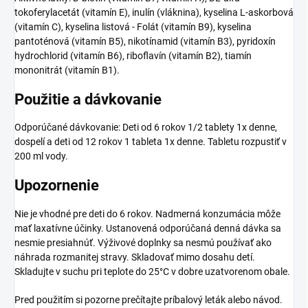
tokoferylacetát (vitamín E), inulín (vláknina), kyselina L-askorbová
(vitamín C), kyselina listová - Folát (vitamín B9), kyselina
pantoténová (vitamín B5), nikotínamid (vitamín B3), pyridoxín
hydrochlorid (vitamín B6), riboflavín (vitamín B2), tiamín
mononitrát (vitamín B1).
Použitie a dávkovanie
Odporúčané dávkovanie: Deti od 6 rokov 1/2 tablety 1x denne,
dospelí a deti od 12 rokov 1 tableta 1x denne. Tabletu rozpustiť v
200 ml vody.
Upozornenie
Nie je vhodné pre deti do 6 rokov. Nadmerná konzumácia môže
mať laxatívne účinky. Ustanovená odporúčaná denná dávka sa
nesmie presiahnúť. Výživové doplnky sa nesmú používať ako
náhrada rozmanitej stravy. Skladovať mimo dosahu detí.
Skladujte v suchu pri teplote do 25°C v dobre uzatvorenom obale.
Pred použitím si pozorne prečítajte príbalový leták alebo návod.