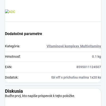
Dodatočné parametre
Kategória
:
Vitamínové komplexy, Multivitamíny
Hmotnosť
:
0.1 kg
EAN
:
8595011124507
Dodatok
:
tbl eff s príchuťou malina 1x20 ks
Diskusia
Buďte prvý, kto napíše príspevok k tejto položke.