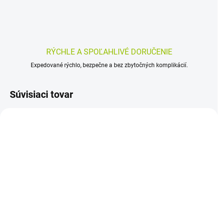
RÝCHLE A SPOĽAHLIVÉ DORUČENIE
Expedované rýchlo, bezpečne a bez zbytočných komplikácií.
Súvisiaci tovar
SKLADOM
SKLADOM
(>5 KS)
(>5 KS)
NATURVITA DRASLÍK 60
AURUM Aktívne