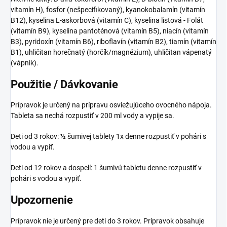
vitamín H), fosfor (nešpecifikovaný), kyanokobalamín (vitamín
B12), kyselina L-askorbová (vitamín C), kyselina listová - Folát
(vitamín B9), kyselina pantoténová (vitamín B5), niacín (vitamín
B3), pyridoxín (vitamín B6), riboflavín (vitamín B2), tiamín (vitamín
B1), uhličitan horečnatý (horčík/magnézium), uhličitan vápenatý
(vápnik).
Použitie / Dávkovanie
Prípravok je určený na prípravu osviežujúceho ovocného nápoja.
Tableta sa nechá rozpustiť v 200 ml vody a vypije sa.
Deti od 3 rokov: ½ šumivej tablety 1x denne rozpustiť v pohári s
vodou a vypiť.
Deti od 12 rokov a dospelí: 1 šumivú tabletu denne rozpustiť v
pohári s vodou a vypiť.
Upozornenie
Prípravok nie je určený pre deti do 3 rokov. Prípravok obsahuje