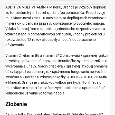
ADDITIVA MULTIVITAMÍN + Minerál, Orange je výživový doplnok
vo forme šumivých tabliet s príchuťou pomaranča. Predstavuje
multivitamínovú zmes 10 navzájom sa doplňujúcich vitamínov a
minerálov, určenú na prípravu osviežujúceho ovocného nápoja.
Vďaka šumivej forme sa tableta jednoducho rozpustí vo vode a
vznikne nápoj s pomarančovou príchuťou, vhodný pre deti od 3
rokov, deti od 12 rokov aj dospelých podľa odporúčaného
dávkovania.
Vitamín C, vitamín B6 a vitamín B12 prispievajú k správnej funkcii
psychiky, správnemu fungovaniu imunitného systému a zníženiu
vyčerpania a únavy. Niacín prispieva k správnej látkovej premene
dôležitej pre tvorbu energie, k správnemu fungovaniu nervového
systému a k udržaniu zdravej pokožky. ADDITIVA MULTIVITAMÍN
+ Minerál, Orange je praktickou voľbou pre tých, ktorí hľadajú
multivitamín s minerálmi v šumivých tabletách a uprednostňujú
jednoduché užívanie vo forme nápoja.
Zloženie
Aktívne látky: D-alfa-tokoferol (vitamín E), D-biotín (vitamín B7,