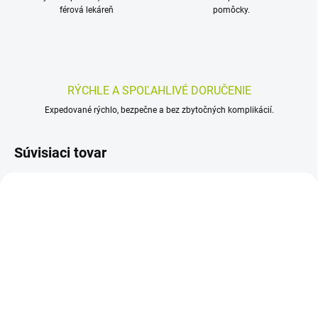
férová lekáreň
pomôcky.
RÝCHLE A SPOĽAHLIVÉ DORUČENIE
Expedované rýchlo, bezpečne a bez zbytočných komplikácií.
Súvisiaci tovar
SKLADOM
SKLADOM
(>5 KS)
(>5 KS)