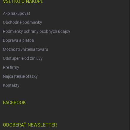
i
VŠETKO O NÁKUPE
e
Ako nakupovať
Obchodné podmienky
Podmienky ochrany osobných údajov
Doprava a platba
Možnosti vrátenia tovaru
Odstúpenie od zmluvy
Pre firmy
Najčastejšie otázky
Kontakty
FACEBOOK
ODOBERAŤ NEWSLETTER