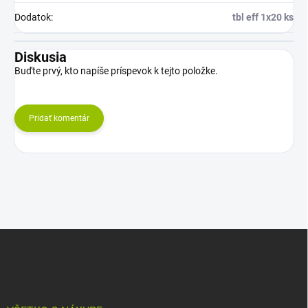
Dodatok
:
tbl eff 1x20 ks
Diskusia
Buďte prvý, kto napíše príspevok k tejto položke.
Pridať komentár
Z
á
p
ä
t