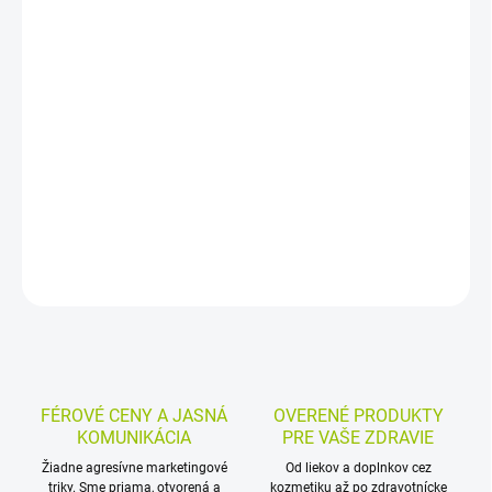
−
+
Pridať do košíka
Šumivý multivitamín s minerálmi a pomarančovou príchuťou
určený na prípravu osviežujúceho nápoja. Vitamín C, B6, B12 a
niacín prispievajú k správnej funkcii imunitného systému, psychiky
a k zníženiu vyčerpania a únavy.
DETAILNÉ INFORMÁCIE
MOŽNOSTI VRÁTENIA TOVARU
OPÝTAŤ SA
STRÁŽIŤ
FÉROVÉ CENY A JASNÁ
OVERENÉ PRODUKTY
KOMUNIKÁCIA
PRE VAŠE ZDRAVIE
Žiadne agresívne marketingové
Od liekov a doplnkov cez
triky. Sme priama, otvorená a
kozmetiku až po zdravotnícke