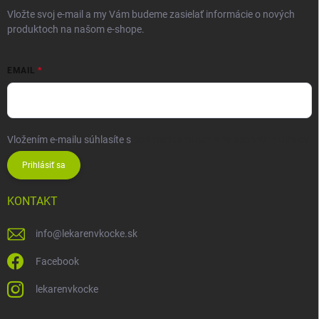
Vložte svoj e-mail a my Vám budeme zasielať informácie o nových
produktoch na našom e-shope.
EMAIL
Vložením e-mailu súhlasíte s
podmienkami ochrany osobných údajov
Prihlásiť sa
KONTAKT
info
@
lekarenvkocke.sk
Facebook
lekarenvkocke