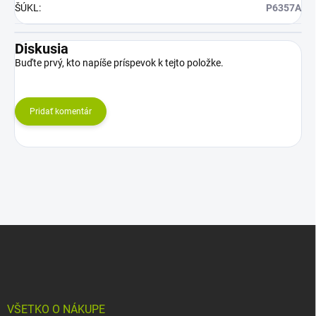
ŠÚKL
:
P6357A
Diskusia
Buďte prvý, kto napíše príspevok k tejto položke.
Pridať komentár
Z
á
p
ä
t
i
VŠETKO O NÁKUPE