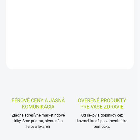
Digitálny teplomer s puzdrom na meranie telesnej teploty v ústach,
podpazuší aj v konečníku. Má digitálny displej, pamäť poslednej
hodnoty, automatické vypnutie a signalizáciu konca merania.
DETAILNÉ INFORMÁCIE
MOŽNOSTI VRÁTENIA TOVARU
OPÝTAŤ SA
STRÁŽIŤ
FÉROVÉ CENY A JASNÁ
OVERENÉ PRODUKTY
KOMUNIKÁCIA
PRE VAŠE ZDRAVIE
Žiadne agresívne marketingové
Od liekov a doplnkov cez
triky. Sme priama, otvorená a
kozmetiku až po zdravotnícke
férová lekáreň
pomôcky.