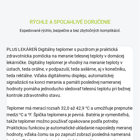
RÝCHLE A SPOĽAHLIVÉ DORUČENIE
Expedované rýchlo, bezpečne a bez zbytočných komplikácií.
PLUS LEKÁREŇ Digitálny teplomer s puzdrom je praktická
zdravotnícka pomôcka na meranie telesnej teploty v domácej
lekárničke. Digitálny teplomer je vhodný na meranie teploty v
ústach, teda orálne, v podpazuší, teda axilárne, aj v konečníku,
teda rektálne. Vďaka digitálnemu displeju, automatickej
signalizácii na konci merania a pamäti poslednej nameranej
hodnoty pomáha jednoducho sledovať telesnú teplotu pri bežnej
kontrole zdravotného stavu.
Teplomer má merací rozsah 32,0 až 42,9 °C a umožňuje prepnutie
medzi °C a °F. Špička teplomera je pevná. Batéria je vymeniteľná,
takže teplomer možno používať opakovane podľa potreby.
Praktickou funkciou je automatické ukladanie naposledy meranej
hodnoty, vďaka čomu sa po zapnutí zobrazí posledná nameraná