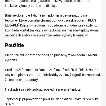
teplota. Teplomer má aj automatické vypnutie po meraní a
indikátor výmeny batérie na displeji.
Balenie obsahuje 1 digitálny teplomer a pevné puzdro na
teplomer, ktoré pomáha chrániť pomôcku pri skladovaní. PLUS
LEKÁREŇ Digitálny teplomer s puzdrom je vhodný pre každého,
kto hľadá kontaktný digitálny teplomer na meranie teploty doma,
na cestách alebo ako súčasť základnej výbavy lekárničky.
Použitie
Pri používaní je potrebné riadiť sa priloženým návodom v balení
výrobku.
Pred použitím meraciu časť dezinfikovať, stlačiť tlačidlo ON/OFF,
aby sa teplomer zapol. Zaznie krátky zvukový signál, čo znamená,
že teplomer je zapnutý.
Na displeji sa vždy zobrazí posledná meraná teplota.
Teplomer je pripravený na použitie ak na displeji svieti "Lo" a bliká
°C a °F.