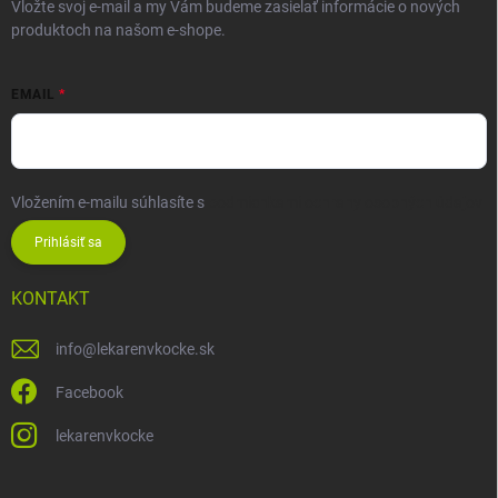
Vložte svoj e-mail a my Vám budeme zasielať informácie o nových
produktoch na našom e-shope.
EMAIL
Vložením e-mailu súhlasíte s
podmienkami ochrany osobných údajov
Prihlásiť sa
KONTAKT
info
@
lekarenvkocke.sk
Facebook
lekarenvkocke