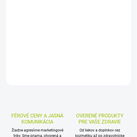
−
+
Pridať do košíka
Výživový doplnok s vitamínmi skupiny B1, B2, B3, B5 a B6.
Pomáha znižovať vyčerpanie a únavu, podporuje správnu látkovú
premenu dôležitú pre tvorbu energie aj správne fungovanie
nervového systému.
DETAILNÉ INFORMÁCIE
MOŽNOSTI VRÁTENIA TOVARU
OPÝTAŤ SA
STRÁŽIŤ
FÉROVÉ CENY A JASNÁ
OVERENÉ PRODUKTY
KOMUNIKÁCIA
PRE VAŠE ZDRAVIE
Žiadne agresívne marketingové
Od liekov a doplnkov cez
triky. Sme priama, otvorená a
kozmetiku až po zdravotnícke