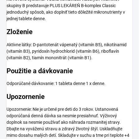
skupiny B predstavuje PLUS LEKÁREŇ B-komplex Classic
jednoduchý spôsob, ako doplniť tieto dôležité mikronutrienty v
jednej tablete denne.
Zloženie
Aktívne látky: D-pantotenát vápenatý (vitamín B5), nikotínamid
(vitamín B3), pyridoxín hydrochlorid (vitamín B6), riboflavín
(vitamín B2), tiamín mononitrát (vitamín B1).
Použitie a dávkovanie
Odporúčané dávkovanie: 1 tableta denne 1 x denne.
Upozornenie
Upozornenie: Nie je určené pre deti do 3 rokov. Ustanovená
odporúčaná denná dávka sa nesmie presiahnuť. Výživový
doplnok sa nesmie používať ako náhrada rozmanitej stravy.
Dbajte na vyváženú stravu a zdravý životný štýl. Uskladňujte
mimo dosahu malých detí. Skladujte v suchu a tme pri teplote +4