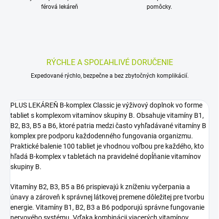
férová lekáreň
pomôcky.
RÝCHLE A SPOĽAHLIVÉ DORUČENIE
Expedované rýchlo, bezpečne a bez zbytočných komplikácií.
PLUS LEKÁREŇ B-komplex Classic je výživový doplnok vo forme
tabliet s komplexom vitamínov skupiny B. Obsahuje vitamíny B1,
B2, B3, B5 a B6, ktoré patria medzi často vyhľadávané vitamíny B
komplex pre podporu každodenného fungovania organizmu.
Praktické balenie 100 tabliet je vhodnou voľbou pre každého, kto
hľadá B-komplex v tabletách na pravidelné dopĺňanie vitamínov
skupiny B.
Vitamíny B2, B3, B5 a B6 prispievajú k zníženiu vyčerpania a
únavy a zároveň k správnej látkovej premene dôležitej pre tvorbu
energie. Vitamíny B1, B2, B3 a B6 podporujú správne fungovanie
nervového systému. Vďaka kombinácii viacerých vitamínov