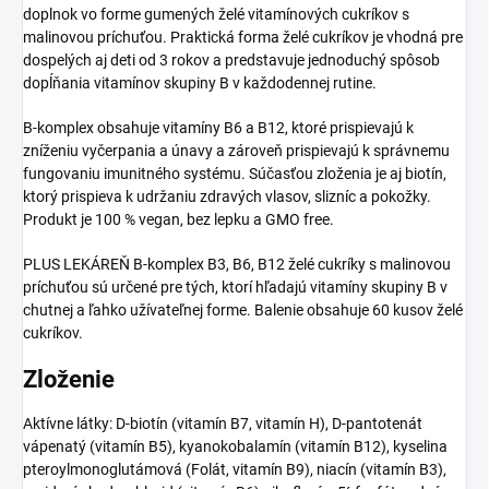
doplnok vo forme gumených želé vitamínových cukríkov s
malinovou príchuťou. Praktická forma želé cukríkov je vhodná pre
dospelých aj deti od 3 rokov a predstavuje jednoduchý spôsob
dopĺňania vitamínov skupiny B v každodennej rutine.
B-komplex obsahuje vitamíny B6 a B12, ktoré prispievajú k
zníženiu vyčerpania a únavy a zároveň prispievajú k správnemu
fungovaniu imunitného systému. Súčasťou zloženia je aj biotín,
ktorý prispieva k udržaniu zdravých vlasov, slizníc a pokožky.
Produkt je 100 % vegan, bez lepku a GMO free.
PLUS LEKÁREŇ B-komplex B3, B6, B12 želé cukríky s malinovou
príchuťou sú určené pre tých, ktorí hľadajú vitamíny skupiny B v
chutnej a ľahko užívateľnej forme. Balenie obsahuje 60 kusov želé
cukríkov.
Zloženie
Aktívne látky: D-biotín (vitamín B7, vitamín H), D-pantotenát
vápenatý (vitamín B5), kyanokobalamín (vitamín B12), kyselina
pteroylmonoglutámová (Folát, vitamín B9), niacín (vitamín B3),