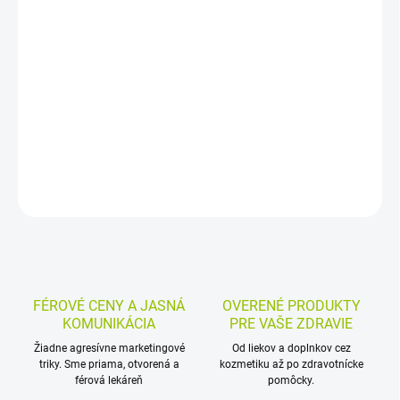
Želé vitamíny skupiny B3, B6 a B12 s malinovou príchuťou sú
vhodné pre dospelých aj deti od 3 rokov. Vitamíny B6 a B12
prispievajú k zníženiu vyčerpania a únavy a k správnemu
fungovaniu imunitného systému.
DETAILNÉ INFORMÁCIE
MOŽNOSTI VRÁTENIA TOVARU
OPÝTAŤ SA
STRÁŽIŤ
FÉROVÉ CENY A JASNÁ
OVERENÉ PRODUKTY
KOMUNIKÁCIA
PRE VAŠE ZDRAVIE
Žiadne agresívne marketingové
Od liekov a doplnkov cez
triky. Sme priama, otvorená a
kozmetiku až po zdravotnícke
férová lekáreň
pomôcky.