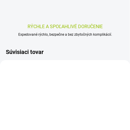
RÝCHLE A SPOĽAHLIVÉ DORUČENIE
Expedované rýchlo, bezpečne a bez zbytočných komplikácií.
Súvisiaci tovar
SKLADOM
SKLADOM
(>5 KS)
(>5 KS)
Barnys InoCell BOOSTER
Tozax Biogi 30 kapsúl
120 ks