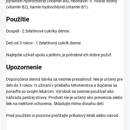
pyridoxín hydrochlorid (vitamín B6), riboflavín -5´-fosfát sodný
(vitamín B2), tiamín hydrochlorid (vitamín B1).
Použitie
Dospelí - 2 želatínové cukríky denne.
Deti od 3 rokov - 1 želatínový cukrík denne.
Najlepšie užívať spolu s jedlom, je potrebné ich dobre požuť.
Upozornenie
Doporučená denná dávka sa nesmie presiahnuť. Nie je určený pre
deti do 3 rokov. O užívaní v priebehu tehotenstva a dojčenia sa
poraďte so svojím lekárom. Výrobok sa nesmie používať ako
náhrada pestrej stravy. Produkt nie je určený ako prevencia alebo
liek na niektoré ochorenia. Skladujte mimo dosahu detí.
Pred použitím si pozorne prečítajte príbalový leták alebo návod.