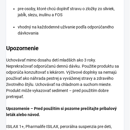
pre osoby, ktoré chcú doplniť stravu o zložky zo sliviek,
jabĺk, slezu, inulínu a FOS
vhodný na každodenné užívanie podľa odporúčaného
dávkovania
Upozornenie
Uchovávať mimo dosahu detí mladších ako 3 roky.
Neprekračovať odporúčanú dennú dávku. Použitie produktu sa
odporúča konzultovať s lekárom. Výživové doplnky sa nemajú
používať ako náhrada pestrej a vyváženej stravy a zdravého
životného štýlu. Uchovávať na chladnom a suchom mieste.
Produkt môže vykazovať sediment – pred použitím dobre
pretrepať.
Upozornenie – Pred použitím si pozorne prečítajte príbalový
leták alebo návod.
ISILAX 1+, Pharmalife ISILAX, perorálna suspenzia pre deti,