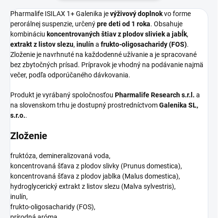
Pharmalife ISILAX 1+ Galenika je
výživový doplnok
vo forme
perorálnej suspenzie, určený
pre deti od 1 roka
. Obsahuje
kombináciu
koncentrovaných štiav z plodov sliviek a jabĺk
,
extrakt z listov slezu
,
inulín
a
frukto-oligosacharidy (FOS)
.
Zloženie je navrhnuté na každodenné užívanie a je spracované
bez zbytočných prísad. Prípravok je vhodný na podávanie najmä
večer, podľa odporúčaného dávkovania.
Produkt je vyrábaný spoločnosťou
Pharmalife Research s.r.l.
a
na slovenskom trhu je dostupný prostredníctvom
Galenika SL,
s.r.o.
.
Zloženie
fruktóza, demineralizovaná voda,
koncentrovaná šťava z plodov slivky (Prunus domestica),
koncentrovaná šťava z plodov jablka (Malus domestica),
hydroglycerický extrakt z listov slezu (Malva sylvestris),
inulín,
frukto-oligosacharidy (FOS),
prírodná aróma,