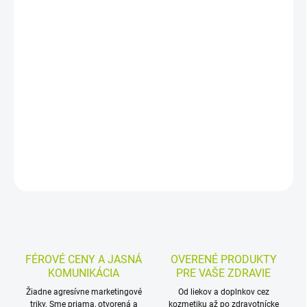
−
+
Pridať do košíka
Výživový doplnok vo forme perorálnej suspenzie pre deti od 1
roka. Obsahuje koncentrované šťavy zo sliviek a jabĺk, extrakt zo
slezu, inulín a FOS. Tekutú formu možno ľahko podávať aj zriediť
vodou alebo nápojom.
DETAILNÉ INFORMÁCIE
MOŽNOSTI VRÁTENIA TOVARU
OPÝTAŤ SA
STRÁŽIŤ
FÉROVÉ CENY A JASNÁ
OVERENÉ PRODUKTY
KOMUNIKÁCIA
PRE VAŠE ZDRAVIE
Žiadne agresívne marketingové
Od liekov a doplnkov cez
triky. Sme priama, otvorená a
kozmetiku až po zdravotnícke