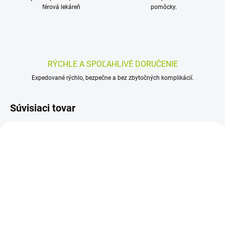
férová lekáreň
pomôcky.
RÝCHLE A SPOĽAHLIVÉ DORUČENIE
Expedované rýchlo, bezpečne a bez zbytočných komplikácií.
Súvisiaci tovar
SKLADOM
SKLADOM
(>5 KS)
(>5 KS)