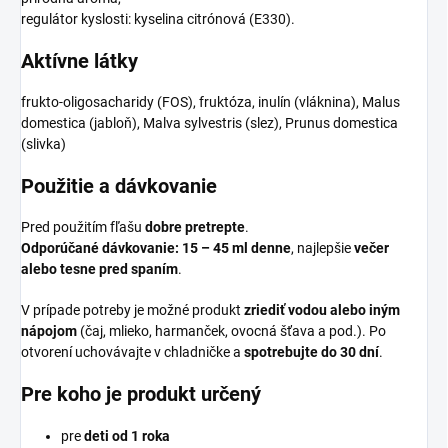
regulátor kyslosti: kyselina citrónová (E330).
Aktívne látky
frukto-oligosacharidy (FOS), fruktóza, inulín (vláknina), Malus
domestica (jabloň), Malva sylvestris (slez), Prunus domestica
(slivka)
Použitie a dávkovanie
Pred použitím fľašu
dobre pretrepte
.
Odporúčané dávkovanie:
15 – 45 ml denne
, najlepšie
večer
alebo tesne pred spaním
.
V prípade potreby je možné produkt
zriediť vodou alebo iným
nápojom
(čaj, mlieko, harmanček, ovocná šťava a pod.). Po
otvorení uchovávajte v chladničke a
spotrebujte do 30 dní
.
Pre koho je produkt určený
pre
deti od 1 roka