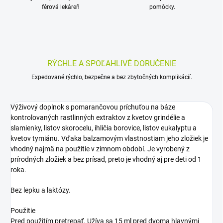
férová lekáreň
pomôcky.
RÝCHLE A SPOĽAHLIVÉ DORUČENIE
Expedované rýchlo, bezpečne a bez zbytočných komplikácií.
Výživový doplnok s pomarančovou príchuťou na báze
kontrolovaných rastlinných extraktov z kvetov grindélie a
slamienky, listov skorocelu, ihličia borovice, listov eukalyptu a
kvetov tymiánu. Vďaka balzamovým vlastnostiam jeho zložiek je
vhodný najmä na použitie v zimnom období. Je vyrobený z
prírodných zložiek a bez prísad, preto je vhodný aj pre deti od 1
roka.
Bez lepku a laktózy.
Použitie
Pred použitím pretrepať. Užíva sa 15 ml pred dvoma hlavnými