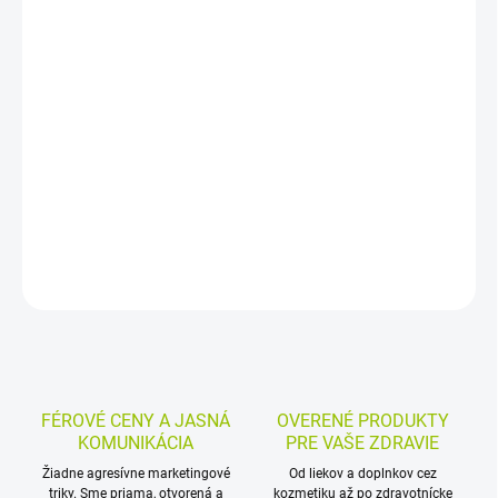
−
+
Pridať do košíka
Sirup s rastlinnými extraktmi z grindélie, slamienky, skorocelu,
borovice, eukalyptu a tymiánu je vhodný najmä v zimnom období
na podporu dýchacích ciest. Má pomarančovú príchuť a je vhodný
pre deti od 1 roka.
DETAILNÉ INFORMÁCIE
MOŽNOSTI VRÁTENIA TOVARU
OPÝTAŤ SA
STRÁŽIŤ
FÉROVÉ CENY A JASNÁ
OVERENÉ PRODUKTY
KOMUNIKÁCIA
PRE VAŠE ZDRAVIE
Žiadne agresívne marketingové
Od liekov a doplnkov cez
triky. Sme priama, otvorená a
kozmetiku až po zdravotnícke