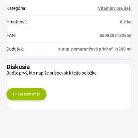
Kategória
:
Vitamíny pre deti
Hmotnosť
:
0.2 kg
EAN
:
8608808130350
Dodatok
:
surup, pomarančová príchuť 1x200 ml
Diskusia
Buďte prvý, kto napíše príspevok k tejto položke.
Pridať komentár