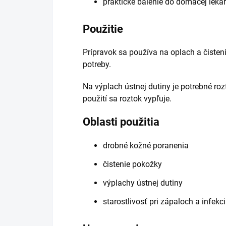
praktické balenie do domácej leká
Použitie
Prípravok sa používa na oplach a čiste
potreby.
Na výplach ústnej dutiny je potrebné roz
použití sa roztok vypľuje.
Oblasti použitia
drobné kožné poranenia
čistenie pokožky
výplachy ústnej dutiny
starostlivosť pri zápaloch a infekc