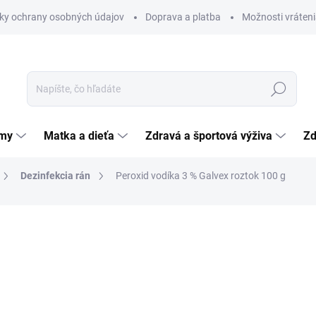
ky ochrany osobných údajov
Doprava a platba
Možnosti vráteni
Hľadať
émy
Matka a dieťa
Zdravá a športová výživa
Zd
Dezinfekcia rán
Peroxid vodíka 3 % Galvex roztok 100 g
nia
ZNAČKA:
GALVEX SPOL. S.R.O.
1,66 €
Jednotková
1,66 € / 100 g
cena:
SKLADOM
(>5 KS)