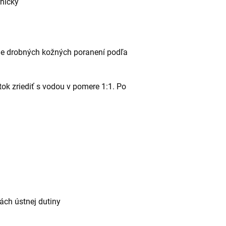
rničky
nie drobných kožných poranení podľa
tok zriediť s vodou v pomere 1:1. Po
iách ústnej dutiny