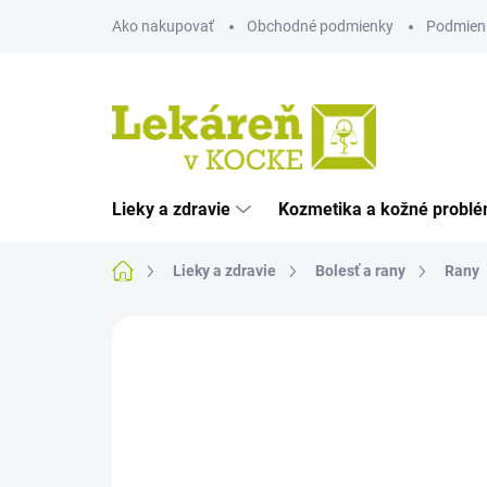
Prejsť
Ako nakupovať
Obchodné podmienky
Podmien
na
obsah
Lieky a zdravie
Kozmetika a kožné probl
Domov
Lieky a zdravie
Bolesť a rany
Rany
Neohodnotené
Podrobnosti hodnote