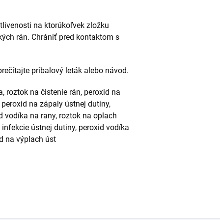
tlivenosti na ktorúkoľvek zložku
kých rán. Chrániť pred kontaktom s
rečítajte príbalový leták alebo návod.
, roztok na čistenie rán, peroxid na
 peroxid na zápaly ústnej dutiny,
id vodíka na rany, roztok na oplach
infekcie ústnej dutiny, peroxid vodíka
id na výplach úst