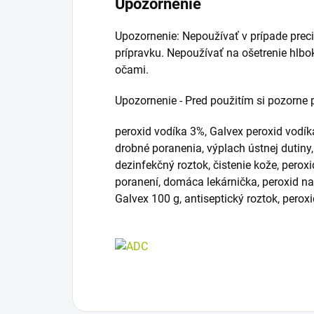
Upozornenie
Upozornenie: Nepoužívať v prípade preci
prípravku. Nepoužívať na ošetrenie hlbo
očami.
Upozornenie - Pred použitím si pozorne p
peroxid vodíka 3%, Galvex peroxid vodíka
drobné poranenia, výplach ústnej dutiny,
dezinfekčný roztok, čistenie kože, perox
poranení, domáca lekárnička, peroxid na 
Galvex 100 g, antiseptický roztok, perox