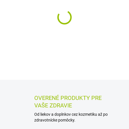
MÔŽEME DORUČIŤ DO:
12.8.2
−
+
Roztok peroxidu vodíka 3 % j
poranení. Po zriedení vodou 
dutiny pri zápaloch a infekci
DETAILNÉ INFORMÁCIE
MOŽN
OPÝTAŤ SA
STRÁŽIŤ
OVERENÉ PRODUKTY PRE
VAŠE ZDRAVIE
Od liekov a doplnkov cez kozmetiku až po
zdravotnícke pomôcky.