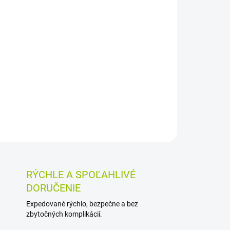
026
MOŽNOSTI DORUČENIA
Pridať do košíka
e určený na oplach a čistenie drobných kožných
v pomere 1:1 sa používa aj na výplachy ústnej
ách v ústnej dutine a hltane.
OSTI VRÁTENIA TOVARU
RÝCHLE A SPOĽAHLIVÉ
DORUČENIE
Expedované rýchlo, bezpečne a bez
zbytočných komplikácií.