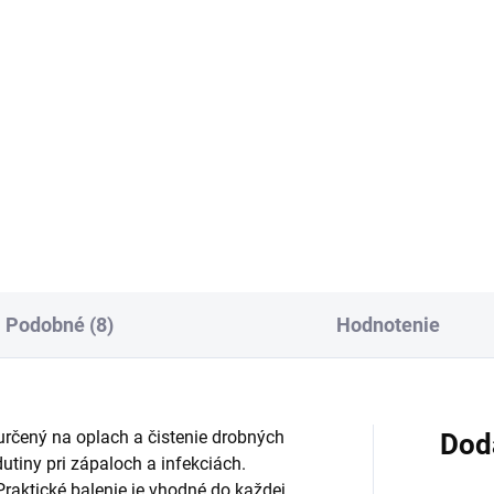
:
cena:
Do košíka
Do košíka
j na rany s aktívnymi
Roztok na oplachovanie rán 
nidmi OZOILE® je určený na
čistenie, zvlhčovanie a
trenie poranenej kože vrátane
mechanickú dekontamináciu
tnych a chronických rán.
rany. Je nedráždivý, pomáha
oruje hojenie, pôsobí proti
odstraňovať biofilmy a zvyšk
lu a v praktickej forme...
fibrinoidu a je vhodný aj pri
liečbe...
Podobné (8)
Hodnotenie
čený na oplach a čistenie drobných
Dod
utiny pri zápaloch a infekciách.
 Praktické balenie je vhodné do každej