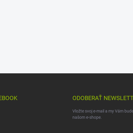
EBOOK
ODOBERAŤ NEWSLET
Vložte svoj e-mail a my Vám bud
našom e-shope.