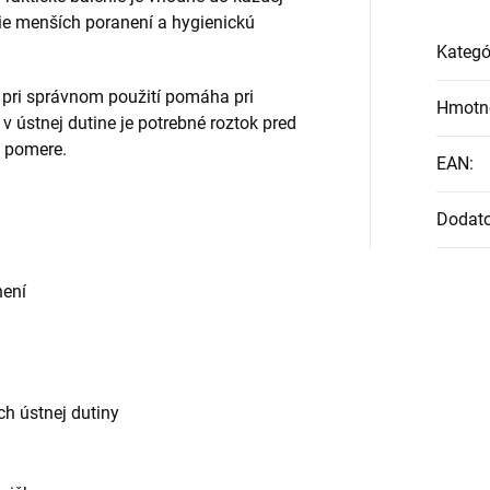
ie menších poranení a hygienickú
Kategó
a pri správnom použití pomáha pri
Hmotn
 v ústnej dutine je potrebné roztok pred
m pomere.
EAN
:
Dodat
není
ch ústnej dutiny