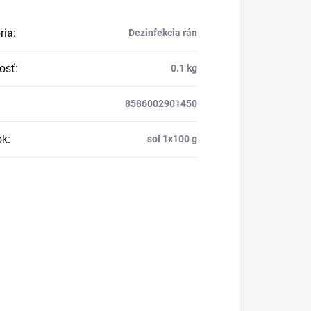
ria
:
Dezinfekcia rán
osť
:
0.1 kg
8586002901450
ok
:
sol 1x100 g