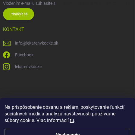
Vložením e-mailu súhlasíte s
podmienkami ochrany osobných údajov
Prihlásiť sa
KONTAKT
info
@
lekarenvkocke.sk
Facebook
lekarenvkocke
Na prispôsobenie obsahu a reklám, poskytovanie funkcií
sociálnych médií a analýzu návštevnosti používame
súbory cookie. Viac informácií
tu
.
Nastavenie