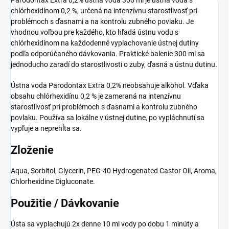
chlórhexidínom 0,2 %, určená na intenzívnu starostlivosť pri
problémoch s ďasnami a na kontrolu zubného povlaku. Je
vhodnou voľbou pre každého, kto hľadá ústnu vodu s
chlórhexidínom na každodenné vyplachovanie ústnej dutiny
podľa odporúčaného dávkovania. Praktické balenie 300 ml sa
jednoducho zaradí do starostlivosti o zuby, ďasná a ústnu dutinu.
Ústna voda Parodontax Extra 0,2% neobsahuje alkohol. Vďaka
obsahu chlórhexidínu 0,2 % je zameraná na intenzívnu
starostlivosť pri problémoch s ďasnami a kontrolu zubného
povlaku. Používa sa lokálne v ústnej dutine, po vypláchnutí sa
vypľuje a neprehĺta sa.
Zloženie
Aqua, Sorbitol, Glycerin, PEG-40 Hydrogenated Castor Oil, Aroma,
Chlorhexidine Digluconate.
Použitie / Dávkovanie
Ústa sa vyplachujú 2x denne 10 ml vody po dobu 1 minúty a