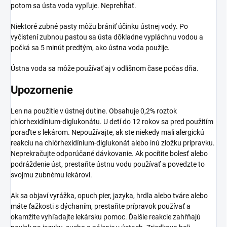
potom sa ústa voda vypľuje. Neprehĺtať.
Niektoré zubné pasty môžu brániť účinku ústnej vody. Po
vyčistení zubnou pastou sa ústa dôkladne vypláchnu vodou a
počká sa 5 minút predtým, ako ústna voda použije.
Ústna voda sa môže používať aj v odlišnom čase počas dňa.
Upozornenie
Len na použitie v ústnej dutine. Obsahuje 0,2% roztok
chlorhexidínium-diglukonátu. U detí do 12 rokov sa pred použitím
poraďte s lekárom. Nepoužívajte, ak ste niekedy mali alergickú
reakciu na chlórhexidínium-diglukonát alebo inú zložku prípravku.
Neprekračujte odporúčané dávkovanie. Ak pocítite bolesť alebo
podráždenie úst, prestaňte ústnu vodu používať a povedzte to
svojmu zubnému lekárovi.
Ak sa objaví vyrážka, opuch pier, jazyka, hrdla alebo tváre alebo
máte ťažkosti s dýchaním, prestaňte prípravok používať a
okamžite vyhľadajte lekársku pomoc. Ďalšie reakcie zahŕňajú