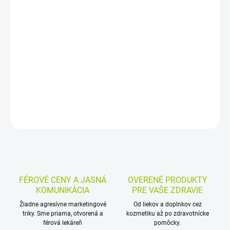
−
+
Pridať do košíka
Ústna voda s chlórhexidínom 0,2 % je určená na intenzívnu
starostlivosť pri problémoch s ďasnami a na kontrolu zubného
povlaku. Neobsahuje alkohol a používa sa na vyplachovanie
ústnej dutiny.
DETAILNÉ INFORMÁCIE
MOŽNOSTI VRÁTENIA TOVARU
OPÝTAŤ SA
STRÁŽIŤ
FÉROVÉ CENY A JASNÁ
OVERENÉ PRODUKTY
KOMUNIKÁCIA
PRE VAŠE ZDRAVIE
Žiadne agresívne marketingové
Od liekov a doplnkov cez
triky. Sme priama, otvorená a
kozmetiku až po zdravotnícke
férová lekáreň
pomôcky.