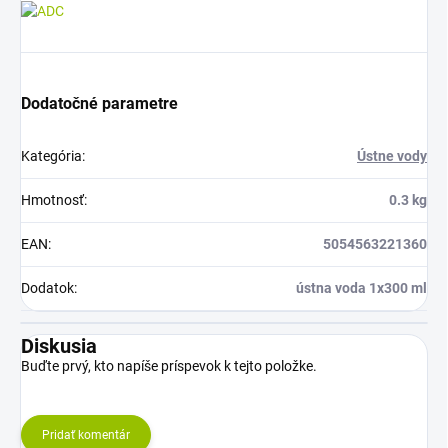
Dodatočné parametre
Kategória
:
Ústne vody
Hmotnosť
:
0.3 kg
EAN
:
5054563221360
Dodatok
:
ústna voda 1x300 ml
Diskusia
Buďte prvý, kto napíše príspevok k tejto položke.
Pridať komentár