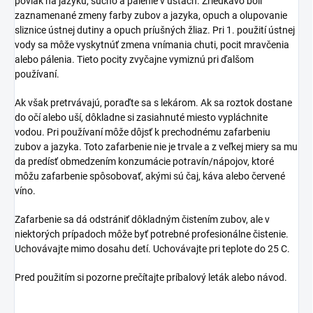
povlak na jazyku, sucho a pálenie v ústach. Zriedkavo boli
zaznamenané zmeny farby zubov a jazyka, opuch a olupovanie
sliznice ústnej dutiny a opuch príušných žliaz. Pri 1. použití ústnej
vody sa môže vyskytnúť zmena vnímania chuti, pocit mravčenia
alebo pálenia. Tieto pocity zvyčajne vymiznú pri ďalšom
používaní.
Ak však pretrvávajú, poraďte sa s lekárom. Ak sa roztok dostane
do očí alebo uší, dôkladne si zasiahnuté miesto vypláchnite
vodou. Pri používaní môže dôjsť k prechodnému zafarbeniu
zubov a jazyka. Toto zafarbenie nie je trvale a z veľkej miery sa mu
da predísť obmedzením konzumácie potravín/nápojov, ktoré
môžu zafarbenie spôsobovať, akými sú čaj, káva alebo červené
víno.
Zafarbenie sa dá odstrániť dôkladným čistením zubov, ale v
niektorých prípadoch môže byť potrebné profesionálne čistenie.
Uchovávajte mimo dosahu detí. Uchovávajte pri teplote do 25 C.
Pred použitím si pozorne prečítajte príbalový leták alebo návod.