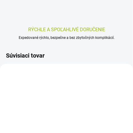
RÝCHLE A SPOĽAHLIVÉ DORUČENIE
Expedované rýchlo, bezpečne a bez zbytočných komplikácií.
Súvisiaci tovar
SKLADOM
SKLADOM
(>5 KS)
(>5 KS)
Parodontax GUM
CURASEPT ADS DNA