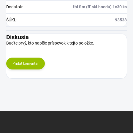
Dodatok
:
tbl flm (fľ.skl.hnedá) 1x30 ks
ŠÚKL
:
93538
Diskusia
Buďte prvý, kto napíše príspevok k tejto položke.
Pridať komentár
Z
á
p