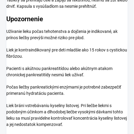
Tablety sa prehĺtajú celé a zapijú sa tekutinou, nesmú sa žuť alebo
drviť. Kapsula s vysúšadlom sa nesmie prehltnúť.
Upozornenie
Užívanie lieku počas tehotenstva a dojčenia je indikované, ak
prínos liečby prevýši možné riziko pre plod.
Liek je kontraindikovaný pre deti mladšie ako 15 rokov s cystickou
fibrózou.
Pacienti s akútnou pankreatitídou alebo akútnym atakom
chronickej pankreatitídy nesmú liek užívať.
Počas liečby pankreatickými enzýmami je potrebné zabezpečiť
primeranú hydratáciu pacienta.
Liek bráni vstrebávaniu kyseliny listovej. Pri liečbe liekmi s
podobným účinkom a dlhodobej liečbe vysokými dávkami tohto
lieku sa musí pravidelne kontrolovať koncentrácia kyseliny listovej
a jej nedostatok kompenzovať.