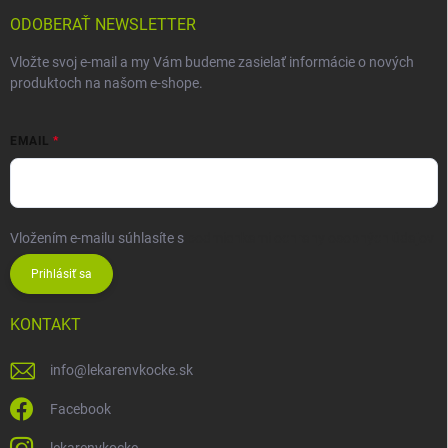
ODOBERAŤ NEWSLETTER
Vložte svoj e-mail a my Vám budeme zasielať informácie o nových
produktoch na našom e-shope.
EMAIL
Vložením e-mailu súhlasíte s
podmienkami ochrany osobných údajov
Prihlásiť sa
KONTAKT
info
@
lekarenvkocke.sk
Facebook