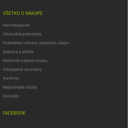
ä
t
i
VŠETKO O NÁKUPE
e
Ako nakupovať
Obchodné podmienky
Podmienky ochrany osobných údajov
Doprava a platba
Možnosti vrátenia tovaru
Odstúpenie od zmluvy
Pre firmy
Najčastejšie otázky
Kontakty
FACEBOOK