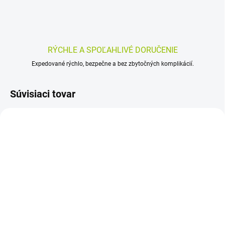
RÝCHLE A SPOĽAHLIVÉ DORUČENIE
Expedované rýchlo, bezpečne a bez zbytočných komplikácií.
Súvisiaci tovar
SKLADOM
SKLADOM
(>5 KS)
(>5 KS)
ALKAROSEN -
Nefdesante Artičoka +