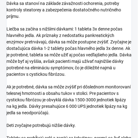
Dávka sa stanoví na základe závažnosti ochorenia, potreby
kontroly steatorey a zabezpečenia dostatočného nutričného
príjmu.
Liečba sa začína s nižšími dávkami: 1 tableta 3x denne počas
hlavného jedla. Ak príznaky z nedostatku pankreatických
enzýmov pretrvávajú, dávka sa môže postupne zvýšiť. Zvyčajne je
dostačujúca dávka 1-2 tablety počas hlavného jedla 3x denne. Ak
je potrebné, tableta sa môže užiť aj počas vedľajšieho jedla. Dávka
môže byť aj vyššia, avšak pacienti majú užívať najnižšie dávky
potrebné na elimináciu symptómov, čo je dôležité najmä u
pacientov s cystickou fibrózou.
Ak je potrebné, dávka sa môže zvýšiť pri dôslednom monitorovaní
telesnej hmotnosti a obsahu tukov v stolici. Pre pacientov s
cystickou fibrózou je obvyklá dávka 1500-3000 jednotiek lipázy
na kg jedla. Dávky presahujúce 6 000 UPS jednotiek lipázy na kg
jedla sa neodporúčajú.
Deti zvyčajne potrebujú nižšie dávky.