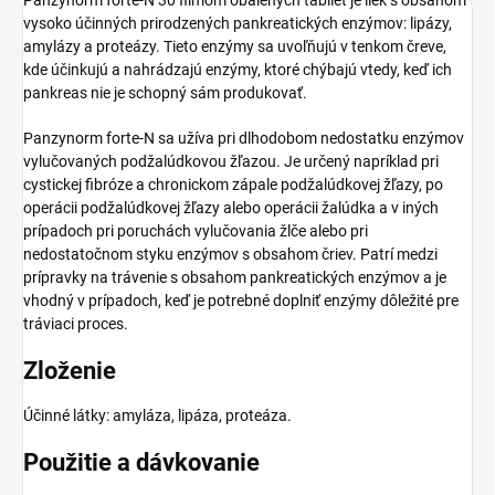
vysoko účinných prirodzených pankreatických enzýmov: lipázy,
amylázy a proteázy. Tieto enzýmy sa uvoľňujú v tenkom čreve,
kde účinkujú a nahrádzajú enzýmy, ktoré chýbajú vtedy, keď ich
pankreas nie je schopný sám produkovať.
Panzynorm forte-N sa užíva pri dlhodobom nedostatku enzýmov
vylučovaných podžalúdkovou žľazou. Je určený napríklad pri
cystickej fibróze a chronickom zápale podžalúdkovej žľazy, po
operácii podžalúdkovej žľazy alebo operácii žalúdka a v iných
prípadoch pri poruchách vylučovania žlče alebo pri
nedostatočnom styku enzýmov s obsahom čriev. Patrí medzi
prípravky na trávenie s obsahom pankreatických enzýmov a je
vhodný v prípadoch, keď je potrebné doplniť enzýmy dôležité pre
tráviaci proces.
Zloženie
Účinné látky: amyláza, lipáza, proteáza.
Použitie a dávkovanie