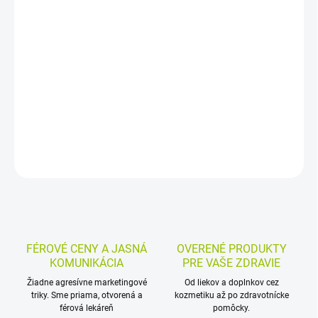
−
+
Pridať do košíka
Prípravok s pankreatickými enzýmami amylázou, lipázou a
proteázou dopĺňa enzýmy potrebné pri trávení, keď ich pankreas
nevie vytvoriť dostatočne. Uvoľňuje sa v tenkom čreve, kde
účinkuje.
DETAILNÉ INFORMÁCIE
MOŽNOSTI VRÁTENIA TOVARU
OPÝTAŤ SA
STRÁŽIŤ
FÉROVÉ CENY A JASNÁ
OVERENÉ PRODUKTY
KOMUNIKÁCIA
PRE VAŠE ZDRAVIE
Žiadne agresívne marketingové
Od liekov a doplnkov cez
triky. Sme priama, otvorená a
kozmetiku až po zdravotnícke
férová lekáreň
pomôcky.