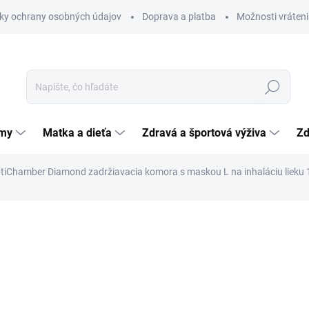
ky ochrany osobných údajov
Doprava a platba
Možnosti vráteni
Hľadať
émy
Matka a dieťa
Zdravá a športová výživa
Zd
tiChamber Diamond zadržiavacia komora s maskou L na inhaláciu lieku 1
nia
25,64 €
Jednotková
SKLADOM
(>5 KS)
cena:
MÔŽEME DORUČIŤ DO:
11.8.2