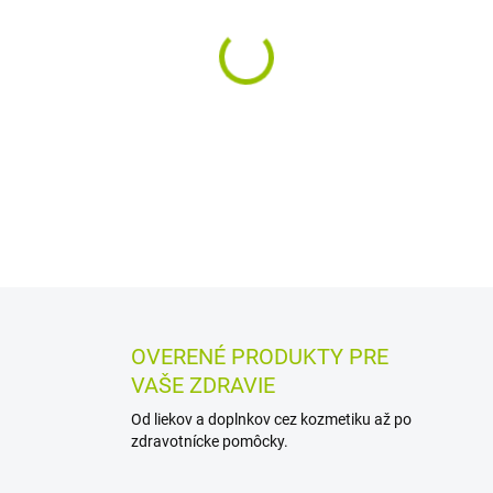
−
+
Zadržiavacia komora s masko
lieku. Umožňuje pokojné dých
zadržiavacej komory a maska 
DETAILNÉ INFORMÁCIE
MOŽN
OPÝTAŤ SA
STRÁŽIŤ
OVERENÉ PRODUKTY PRE
VAŠE ZDRAVIE
Od liekov a doplnkov cez kozmetiku až po
zdravotnícke pomôcky.