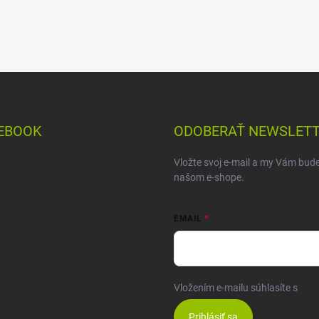
EBOOK
ODOBERAŤ NEWSLET
Vložte svoj e-mail a my Vám bud
našom e-shope.
EMAIL
Vložením e-mailu súhlasíte s
pod
Prihlásiť sa