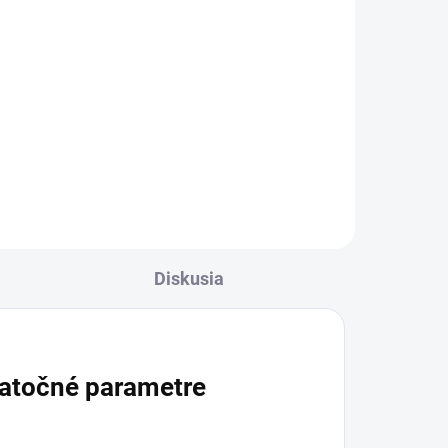
cena:
Do košíka
100
 bez
Transparentné nosové náplasti
ný
pomáhajú uľahčiť dýchanie pri
upchatom nose a môžu znížiť
chrápanie. Vďaka pružnej PE fólii
s pevnou lepiacou vrstvou dobre
priliehajú na pokožku...
Diskusia
atočné parametre