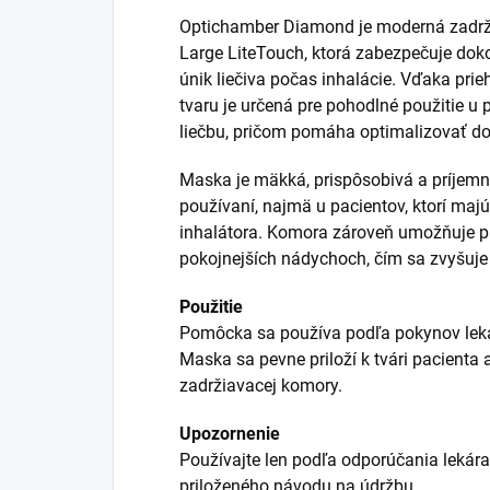
Optichamber Diamond je moderná zadr
Large LiteTouch, ktorá zabezpečuje dokon
únik liečiva počas inhalácie. Vďaka pr
tvaru je určená pre pohodlné použitie u
liečbu, pričom pomáha optimalizovať dod
Maska je mäkká, prispôsobivá a príjemná
používaní, najmä u pacientov, ktorí ma
inhalátora. Komora zároveň umožňuje pa
pokojnejších nádychoch, čím sa zvyšuje
Použitie
Pomôcka sa používa podľa pokynov leká
Maska sa pevne priloží k tvári pacienta 
zadržiavacej komory.
Upozornenie
Používajte len podľa odporúčania lekára.
priloženého návodu na údržbu.