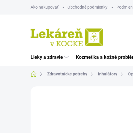
Prejsť
Ako nakupovať
Obchodné podmienky
Podmien
na
obsah
Lieky a zdravie
Kozmetika a kožné probl
Domov
Zdravotnícke potreby
Inhalátory
Op
Neohodnotené
Podrobnosti hodnote