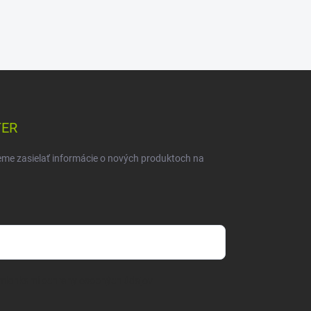
TER
eme zasielať informácie o nových produktoch na
mienkami ochrany osobných údajov