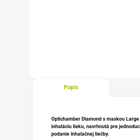
Do košíka
Nosová masť na ošetrenie suchej
Izot
alebo atrofickej nosovej sliznice.
obs
Pomáha udržiavať jej vlhkosť,
čist
podporuje obnovu epitelu a je
prev
vhodná aj po chirurgickom
Hod
zákroku na zníženie...
pri 
Popis
Optichamber Diamond s maskou Large 
inhaláciu lieku, navrhnutá pre jednoduc
podanie inhalačnej liečby.