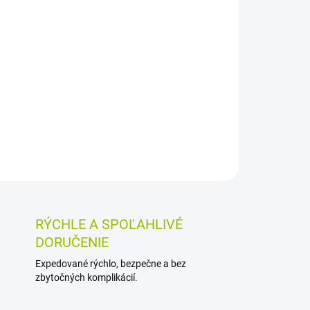
Pridať do košíka
u LiteTouch vo veľkosti L je určená na inhaláciu
anie pri vdýchnutí lieku z nástavca alebo
sa prikladá tesne k tvári.
OSTI VRÁTENIA TOVARU
RÝCHLE A SPOĽAHLIVÉ
DORUČENIE
Expedované rýchlo, bezpečne a bez
zbytočných komplikácií.