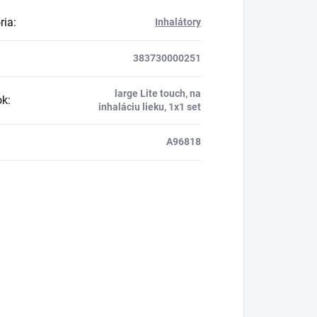
ria
:
Inhalátory
383730000251
large Lite touch, na
ok
:
inhaláciu lieku, 1x1 set
A96818