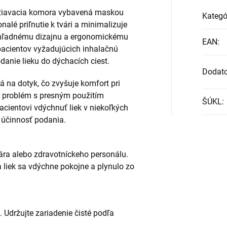
žiavacia komora vybavená maskou
Kategó
alé priľnutie k tvári a minimalizuje
iehľadnému dizajnu a ergonomickému
EAN
:
 pacientov vyžadujúcich inhalačnú
anie lieku do dýchacích ciest.
Dodat
 na dotyk, čo zvyšuje komfort pri
jú problém s presným použitím
ŠÚKL
:
cientovi vdýchnuť liek v niekoľkých
 účinnosť podania.
ra alebo zdravotníckeho personálu.
a liek sa vdýchne pokojne a plynulo zo
 Udržujte zariadenie čisté podľa