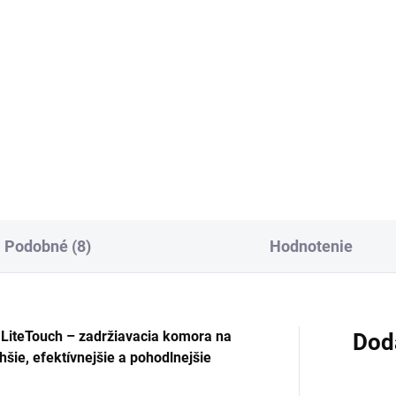
Do košíka
Do košíka
onický nosový sprej s
Hypertonický nosový sprej s 
ahom morskej vody určený na
% neriedenou morskou vodou
enie, dekongesciu a
konzervačných látok. Je urče
lhčovanie nosovej dutiny.
na hygienu nosovej dutiny pri
í sa na dennú hygienu nosa aj
bežnej aj alergickej nádche a
nádche, prechladnutí a...
prechladnutí, vhodný...
Podobné (8)
Hodnotenie
LiteTouch – zadržiavacia komora na
Dod
hšie, efektívnejšie a pohodlnejšie