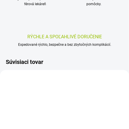
férová lekáreň
pomôcky.
RÝCHLE A SPOĽAHLIVÉ DORUČENIE
Expedované rýchlo, bezpečne a bez zbytočných komplikácií.
Súvisiaci tovar
SKLADOM
SKLADOM
(>5 KS)
(>5 KS)