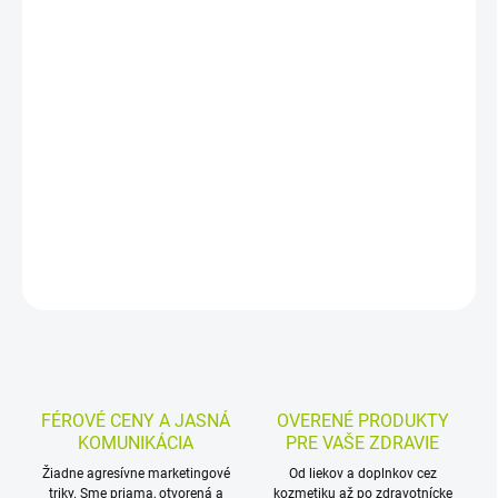
−
+
Pridať do košíka
Kompresorový inhalátor na intenzívnu aerosólovú terapiu a
nebulizáciu liečiva. Vďaka príslušenstvu na inhaláciu cez masku
alebo náustok a dospelej aj detskej maske je vhodný pre rôzne
vekové skupiny.
DETAILNÉ INFORMÁCIE
MOŽNOSTI VRÁTENIA TOVARU
OPÝTAŤ SA
STRÁŽIŤ
FÉROVÉ CENY A JASNÁ
OVERENÉ PRODUKTY
KOMUNIKÁCIA
PRE VAŠE ZDRAVIE
Žiadne agresívne marketingové
Od liekov a doplnkov cez
triky. Sme priama, otvorená a
kozmetiku až po zdravotnícke