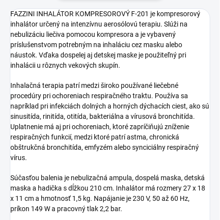
FAZZINI INHALÁTOR KOMPRESOROVÝ F-201 je kompresorový
inhalátor určený na intenzívnu aerosólovú terapiu. Slúži na
nebulizáciu liečiva pomocou kompresora a je vybavený
príslušenstvom potrebným na inhaláciu cez masku alebo
náustok. Vďaka dospelej aj detskej maske je použiteľný pri
inhalácii u rôznych vekových skupín.
Inhalačná terapia patrí medzi široko používané liečebné
procedúry pri ochoreniach respiračného traktu. Používa sa
napríklad pri infekciách dolných a horných dýchacích ciest, ako sú
sinusitída, rinitída, otitída, bakteriálna a vírusová bronchitída.
Uplatnenie má aj pri ochoreniach, ktoré zapríčiňujú zníženie
respiračných funkcií, medzi ktoré patrí astma, chronická
obštrukčná bronchitída, emfyzém alebo synciciálny respiračný
vírus.
Súčasťou balenia je nebulizačná ampula, dospelá maska, detská
maska a hadička s dĺžkou 210 cm. Inhalátor má rozmery 27 x 18
x 11 cm a hmotnosť 1,5 kg. Napájanie je 230 V, 50 až 60 Hz,
príkon 149 W a pracovný tlak 2,2 bar.