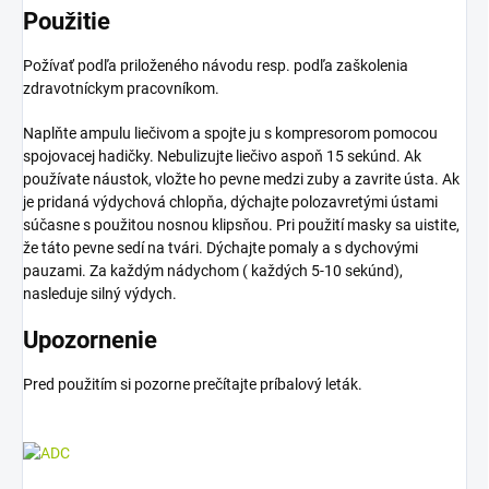
Použitie
Požívať podľa priloženého návodu resp. podľa zaškolenia
zdravotníckym pracovníkom.
Naplňte ampulu liečivom a spojte ju s kompresorom pomocou
spojovacej hadičky. Nebulizujte liečivo aspoň 15 sekúnd. Ak
používate náustok, vložte ho pevne medzi zuby a zavrite ústa. Ak
je pridaná výdychová chlopňa, dýchajte polozavretými ústami
súčasne s použitou nosnou klipsňou. Pri použití masky sa uistite,
že táto pevne sedí na tvári. Dýchajte pomaly a s dychovými
pauzami. Za každým nádychom ( každých 5-10 sekúnd),
nasleduje silný výdych.
Upozornenie
Pred použitím si pozorne prečítajte príbalový leták.