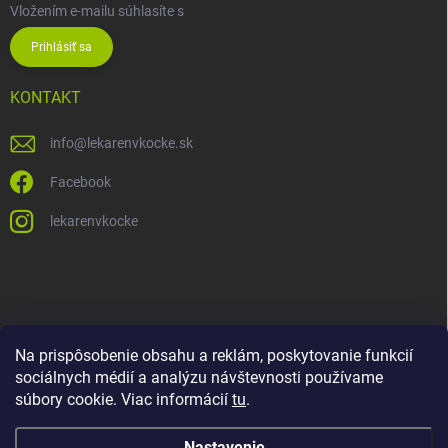
Vložením e-mailu súhlasíte s
podmienkami ochrany osobných údajov
Prihlásiť sa
KONTAKT
info
@
lekarenvkocke.sk
Facebook
lekarenvkocke
Na prispôsobenie obsahu a reklám, poskytovanie funkcií
sociálnych médií a analýzu návštevnosti používame
súbory cookie. Viac informácií
tu
.
Nastavenie