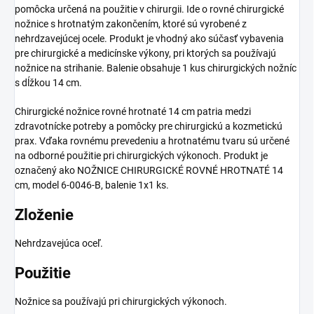
pomôcka určená na použitie v chirurgii. Ide o rovné chirurgické
nožnice s hrotnatým zakončením, ktoré sú vyrobené z
nehrdzavejúcej ocele. Produkt je vhodný ako súčasť vybavenia
pre chirurgické a medicínske výkony, pri ktorých sa používajú
nožnice na strihanie. Balenie obsahuje 1 kus chirurgických nožníc
s dĺžkou 14 cm.
Chirurgické nožnice rovné hrotnaté 14 cm patria medzi
zdravotnícke potreby a pomôcky pre chirurgickú a kozmetickú
prax. Vďaka rovnému prevedeniu a hrotnatému tvaru sú určené
na odborné použitie pri chirurgických výkonoch. Produkt je
označený ako NOŽNICE CHIRURGICKÉ ROVNÉ HROTNATÉ 14
cm, model 6-0046-B, balenie 1x1 ks.
Zloženie
Nehrdzavejúca oceľ.
Použitie
Nožnice sa používajú pri chirurgických výkonoch.