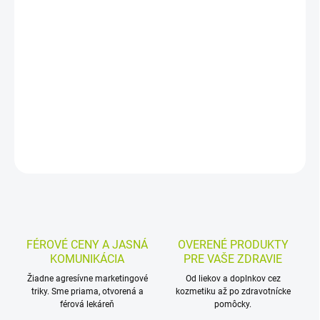
Chirurgické nožnice z nehrdzavejúcej ocele s rovným hrotnatým
zakončením sú určené na použitie pri chirurgických výkonoch.
Balenie obsahuje 1 kus nožníc s dĺžkou 14 cm, vhodných ako
zdravotnícka pomôcka.
DETAILNÉ INFORMÁCIE
MOŽNOSTI VRÁTENIA TOVARU
OPÝTAŤ SA
STRÁŽIŤ
FÉROVÉ CENY A JASNÁ
OVERENÉ PRODUKTY
KOMUNIKÁCIA
PRE VAŠE ZDRAVIE
Žiadne agresívne marketingové
Od liekov a doplnkov cez
triky. Sme priama, otvorená a
kozmetiku až po zdravotnícke
férová lekáreň
pomôcky.