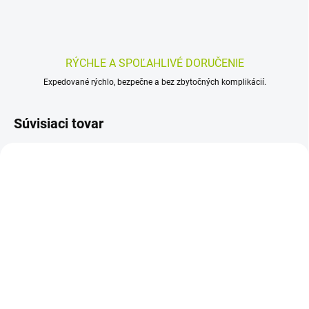
RÝCHLE A SPOĽAHLIVÉ DORUČENIE
Expedované rýchlo, bezpečne a bez zbytočných komplikácií.
Súvisiaci tovar
SKLADOM
SKLADOM
(>5 KS)
(>5 KS)
NOŽNICE JEMNÉ OČNÉ -
Solingen Kliešte na kožu,
zahnuté 11 cm 1 ks
nerez 1ks