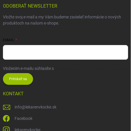
ODOBERAŤ NEWSLETTER
Vložte svoj e-mail a my Vám budeme zasielať informácie o nových
produktoch na našom e-shope.
EMAIL
Vložením e-mailu súhlasíte s
podmienkami ochrany osobných údajov
Prihlásiť sa
KONTAKT
info
@
lekarenvkocke.sk
Facebook
lekarenvkocke