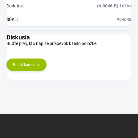
Dodatok
:
(6-0046-B) 1x1 ks
ŠÚKL
:
P54642
Diskusia
Buďte prvý, kto napíše príspevok k tejto položke.
Pridať komentár
Z
á
p
ä