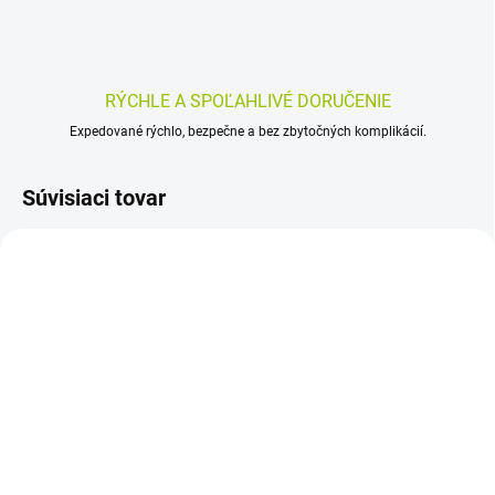
RÝCHLE A SPOĽAHLIVÉ DORUČENIE
Expedované rýchlo, bezpečne a bez zbytočných komplikácií.
Súvisiaci tovar
SKLADOM
SKLADOM
(>5 KS)
(>5 KS)
CLARITINE 10 mg 10 ks
XYZAL 7 ks