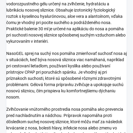
vodorozpustného gélu určený na zvlhčenie, hydratáciu a
lubrikáciu nosovej sliznice. Obsahuje izotonický fyziologický
roztok s kyselinou hyalurónovou, aloe vera a alantoínom, vďaka
čomu je vhodný pri pocite suchého a podráždeného nosa.
Praktické balenie 30 ml je určené na aplikáciu do nosa a pomáha
pri suchosti nosovej sliznice spôsobenej suchým vzduchom alebo
vykurovaním v interiéri.
NasoGEL sprej na suchý nos pomáha zmierňovať suchosť nosa aj
v situáciách, keď býva nosová sliznica viac namáhaná, napríklad
pri cestovaní lietadlom, používaní kyslíka alebo používaní
prístrojov CPAP pri poruchách spánku. Je vhodný aj pri
príznakoch suchosti, ktoré sú spôsobené rôznymi zdravotnými
problémami. Gélová forma prípravku zvlhčuje a upokojuje suchú
nosovú sliznicu, čím prispieva ku komfortnejšiemu dýchaniu
nosom.
Zvlhčovanie vnútorného prostredia nosa pomáha ako prevencia
pred nachladnutím a nádchou. Prípravok napomáha proti
dôsledkom suchej nosovej sliznice, ktoré môžu mať za následok
krvácanie z nosa, bolesti hlavy, infekcie nosa alebo zmenu vo