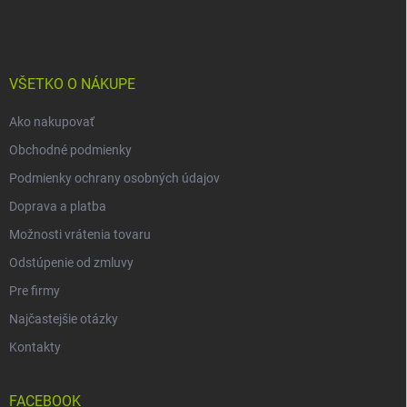
á
p
ä
t
i
VŠETKO O NÁKUPE
e
Ako nakupovať
Obchodné podmienky
Podmienky ochrany osobných údajov
Doprava a platba
Možnosti vrátenia tovaru
Odstúpenie od zmluvy
Pre firmy
Najčastejšie otázky
Kontakty
FACEBOOK