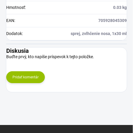
Hmotnosť
:
0.03 kg
EAN
:
705928045309
Dodatok
:
sprej, zvlhčenie nosa, 1x30 ml
Diskusia
Buďte prvý, kto napíše príspevok k tejto položke.
Pridať komentár
Z