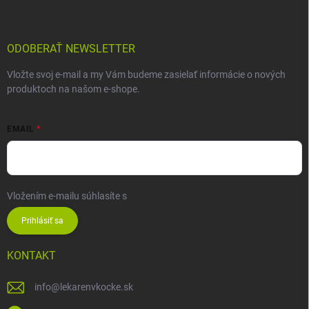
ODOBERAŤ NEWSLETTER
Vložte svoj e-mail a my Vám budeme zasielať informácie o nových
produktoch na našom e-shope.
EMAIL
Vložením e-mailu súhlasíte s
podmienkami ochrany osobných údajov
Prihlásiť sa
KONTAKT
info
@
lekarenvkocke.sk