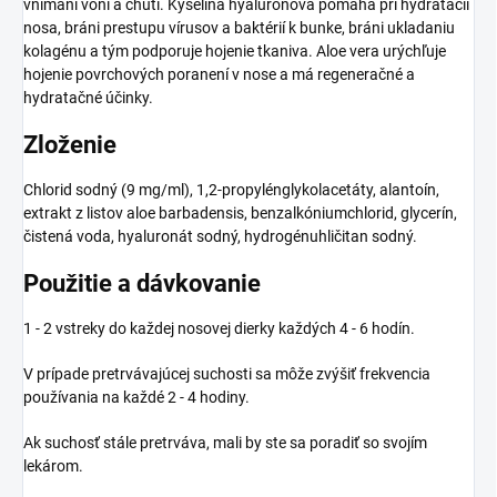
vnímaní vôní a chutí. Kyselina hyalurónová pomáha pri hydratácii
nosa, bráni prestupu vírusov a baktérií k bunke, bráni ukladaniu
kolagénu a tým podporuje hojenie tkaniva. Aloe vera urýchľuje
hojenie povrchových poranení v nose a má regeneračné a
hydratačné účinky.
Zloženie
Chlorid sodný (9 mg/ml), 1,2-propylénglykolacetáty, alantoín,
extrakt z listov aloe barbadensis, benzalkóniumchlorid, glycerín,
čistená voda, hyaluronát sodný, hydrogénuhličitan sodný.
Použitie a dávkovanie
1 - 2 vstreky do každej nosovej dierky každých 4 - 6 hodín.
V prípade pretrvávajúcej suchosti sa môže zvýšiť frekvencia
používania na každé 2 - 4 hodiny.
Ak suchosť stále pretrváva, mali by ste sa poradiť so svojím
lekárom.