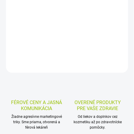
Nosový sprej vo forme vodorozpustného gélu s kyselinou
hyalurónovou, aloe vera a alantoínom zvlhčuje, hydratuje a
lubrikuje suchú nosovú sliznicu. Pomáha pri pocite suchého a
podráždeného nosa aj v suchom vzduchu či pri kúrení.
DETAILNÉ INFORMÁCIE
MOŽNOSTI VRÁTENIA TOVARU
OPÝTAŤ SA
STRÁŽIŤ
FÉROVÉ CENY A JASNÁ
OVERENÉ PRODUKTY
KOMUNIKÁCIA
PRE VAŠE ZDRAVIE
Žiadne agresívne marketingové
Od liekov a doplnkov cez
triky. Sme priama, otvorená a
kozmetiku až po zdravotnícke
férová lekáreň
pomôcky.