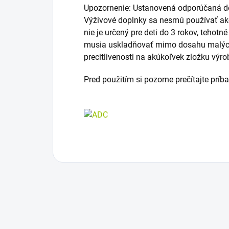
Upozornenie: Ustanovená odporúčaná d
Výživové doplnky sa nesmú používať ak
nie je určený pre deti do 3 rokov, tehotn
musia uskladňovať mimo dosahu malých 
precitlivenosti na akúkoľvek zložku výro
Pred použitím si pozorne prečítajte príb