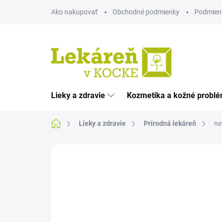
Prejsť
Ako nakupovať
Obchodné podmienky
Podmien
na
obsah
Lieky a zdravie
Kozmetika a kožné probl
Domov
Lieky a zdravie
Prírodná lekáreň
ne
Neohodnotené
Podrobnosti hodnote