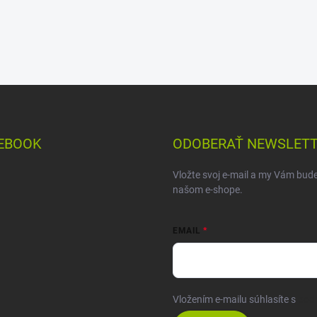
EBOOK
ODOBERAŤ NEWSLET
Vložte svoj e-mail a my Vám bud
našom e-shope.
EMAIL
Vložením e-mailu súhlasíte s
pod