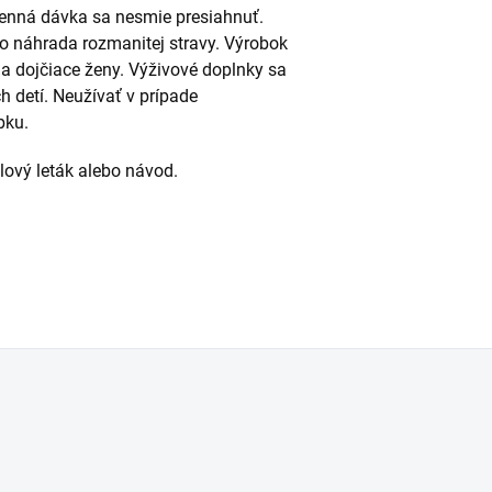
enná dávka sa nesmie presiahnuť.
o náhrada rozmanitej stravy. Výrobok
é a dojčiace ženy. Výživové doplnky sa
detí. Neužívať v prípade
bku.
alový leták alebo návod.