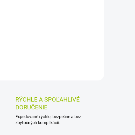
Pridať do košíka
nom a piperínom vo forme kapsúl. Vďaka
 denne sa ľahko zaradí do bežného režimu,
OSTI VRÁTENIA TOVARU
RÝCHLE A SPOĽAHLIVÉ
DORUČENIE
Expedované rýchlo, bezpečne a bez
zbytočných komplikácií.