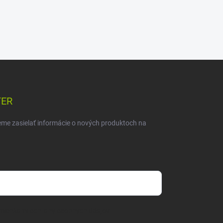
TER
eme zasielať informácie o nových produktoch na
mienkami ochrany osobných údajov