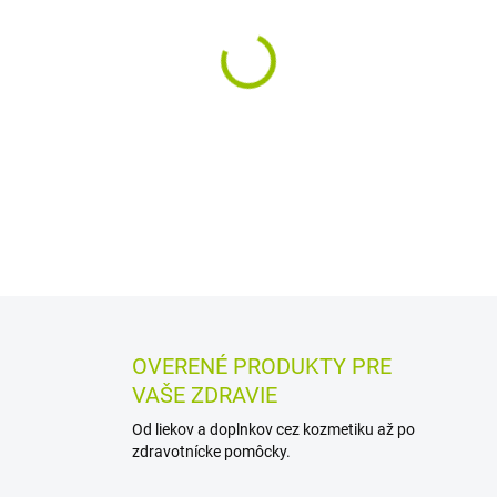
−
+
Výživový doplnok s kurkumí
jednoduchej dávke 1 kapsula
balenie obsahuje 60 kapsúl.
DETAILNÉ INFORMÁCIE
MOŽN
OPÝTAŤ SA
STRÁŽIŤ
OVERENÉ PRODUKTY PRE
VAŠE ZDRAVIE
Od liekov a doplnkov cez kozmetiku až po
zdravotnícke pomôcky.