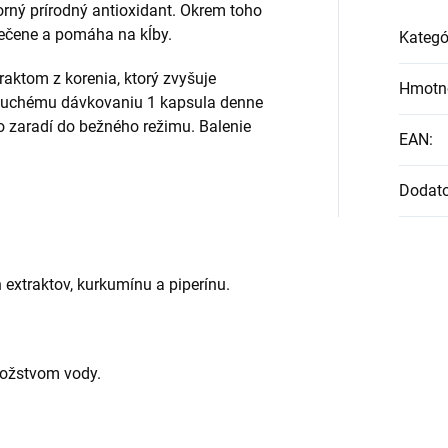
rný prírodný antioxidant. Okrem toho
pečene a pomáha na kĺby.
Kategó
raktom z korenia, ktorý zvyšuje
Hmotn
oduchému dávkovaniu 1 kapsula denne
zaradí do bežného režimu. Balenie
EAN
:
Dodat
extraktov, kurkumínu a piperínu.
nožstvom vody.