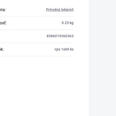
ria
:
Prírodná lekáreň
osť
:
0.25 kg
8586019360363
ok
:
cps 1x60 ks