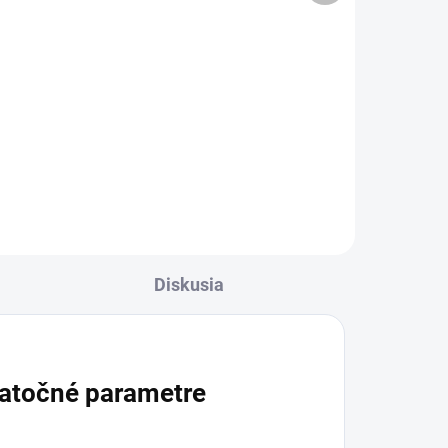
Výživový doplnok s rastlinnými
extraktmi a silicami z tekvice
obyčajnej, omanu pravého,
nu,
saturejky, klinčekovca, tymiánu a
šky.
černušky siatej. Podporuje
ný
normálnu činnosť črevného...
Diskusia
atočné parametre