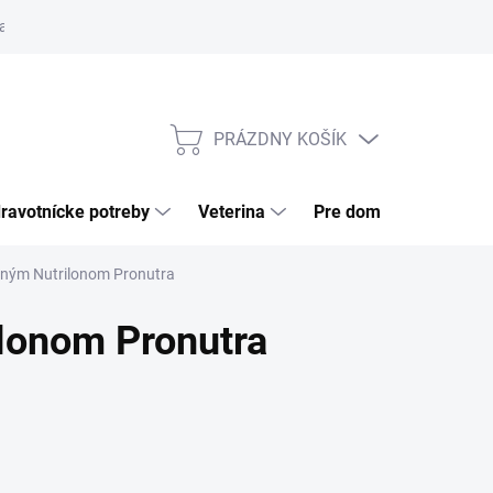
a tovaru
Odstúpenie od zmluvy
Pre firmy
Najčastejšie otázk
PRÁZDNY KOŠÍK
NÁKUPNÝ
KOŠÍK
ravotnícke potreby
Veterina
Pre domácnosť
raným Nutrilonom Pronutra
ilonom Pronutra