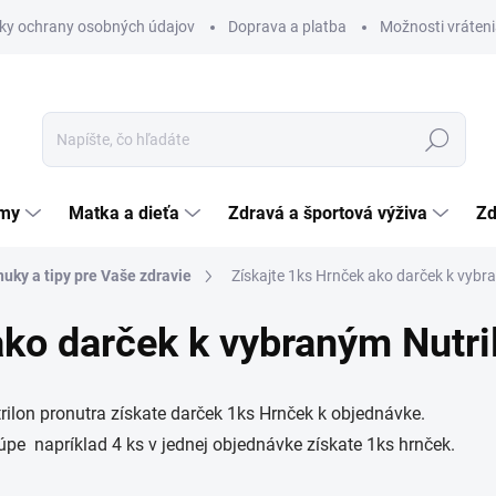
ky ochrany osobných údajov
Doprava a platba
Možnosti vráteni
Hľadať
émy
Matka a dieťa
Zdravá a športová výživa
Zd
uky a tipy pre Vaše zdravie
Získajte 1ks Hrnček ako darček k vyb
ako darček k vybraným Nutr
ilon pronutra získate darček 1ks Hrnček k objednávke.
kúpe napríklad 4 ks v jednej objednávke získate 1ks hrnček.