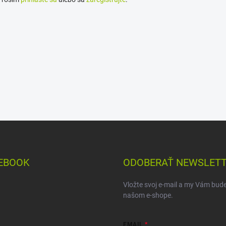
EBOOK
ODOBERAŤ NEWSLET
Vložte svoj e-mail a my Vám bud
našom e-shope.
EMAIL