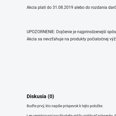
Akcia platí do 31.08.2019 alebo do rozdania dar
UPOZORNENIE: Dojčenie je najprirodzenejší spôs
Akcia sa nevzťahuje na produkty počiatočnej výž
Diskusia (0)
Buďte prvý, kto napíše príspevok k tejto položke.
Len registrovaní používatelia môžu pridávať príspevky.