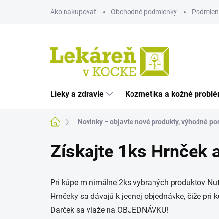
Prejsť
Ako nakupovať
Obchodné podmienky
Podmien
na
obsah
Lieky a zdravie
Kozmetika a kožné probl
Domov
Novinky – objavte nové produkty, výhodné pon
Získajte 1ks Hrnček 
Pri kúpe minimálne 2ks vybraných produktov Nutr
Hrnčeky sa dávajú k jednej objednávke, čiže pri 
Darček sa viaže na OBJEDNÁVKU!