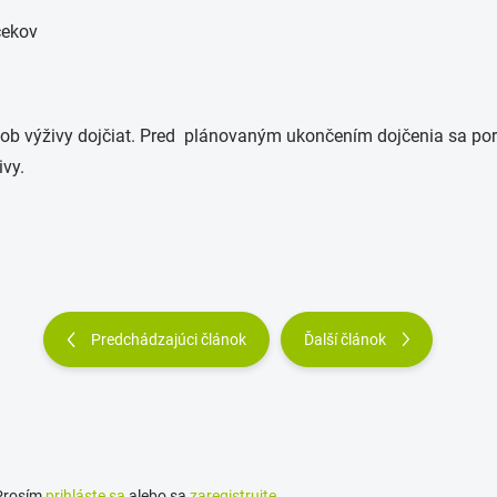
čekov
ob výživy dojčiat. Pred plánovaným ukončením dojčenia sa por
ivy.
Predchádzajúci článok
Ďalší článok
 Prosím
prihláste sa
alebo sa
zaregistrujte
.