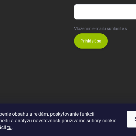
Vložením e-mailu súhlasíte s
pod
Prihlásiť sa
benie obsahu a reklám, poskytovanie funkcií
médií a analýzu návštevnosti používame súbory cookie.
ácií
tu
.