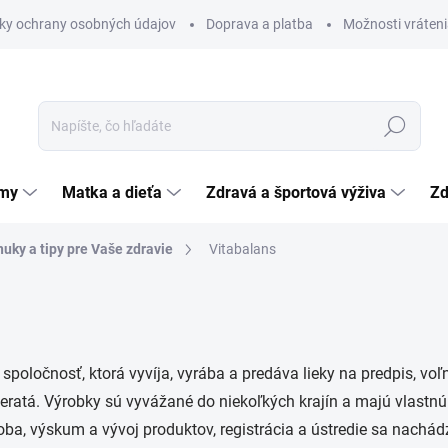
ky ochrany osobných údajov
Doprava a platba
Možnosti vráteni
Hľadať
émy
Matka a dieťa
Zdravá a športová výživa
Zd
uky a tipy pre Vaše zdravie
Vitabalans
poločnosť, ktorá vyvíja, vyrába a predáva lieky na predpis, voľn
eratá. Výrobky sú vyvážané do niekoľkých krajín a majú vlastn
oba, výskum a vývoj produktov, registrácia a ústredie sa nachád