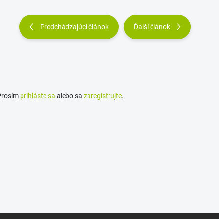
Predchádzajúci článok
Ďalší článok
 Prosím
prihláste sa
alebo sa
zaregistrujte
.