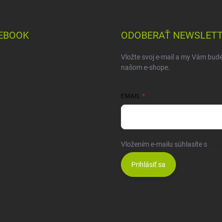
EBOOK
ODOBERAŤ NEWSLET
Vložte svoj e-mail a my Vám bud
našom e-shope.
EMAIL
Vložením e-mailu súhlasíte s
pod
Prihlásiť sa