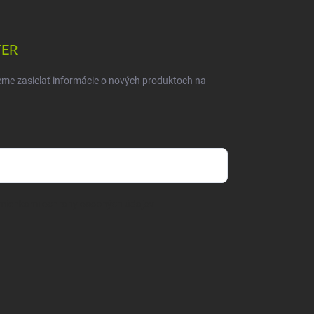
TER
eme zasielať informácie o nových produktoch na
mienkami ochrany osobných údajov