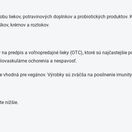
obu liekov, potravinových doplnkov a probiotických produktov.
škov, krémov a roztokov.
na predpis a voľnopredajné lieky (OTC), ktoré sú najčastejšie po
ardiovaskulárne ochorenia a nespavosť.
 je vhodná pre vegánov. Výrobky sú zväčša na posilnenie imunit
e nižšie.