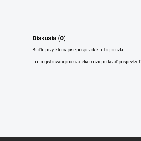
Diskusia (0)
Buďte prvý, kto napíše príspevok k tejto položke.
Len registrovaní používatelia môžu pridávať príspevky.
Z