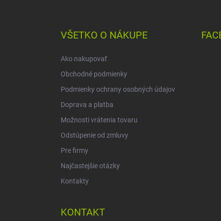
á
p
ä
VŠETKO O NÁKUPE
FAC
t
i
Ako nakupovať
e
Obchodné podmienky
Podmienky ochrany osobných údajov
Doprava a platba
Možnosti vrátenia tovaru
Odstúpenie od zmluvy
Pre firmy
Najčastejšie otázky
Kontakty
KONTAKT