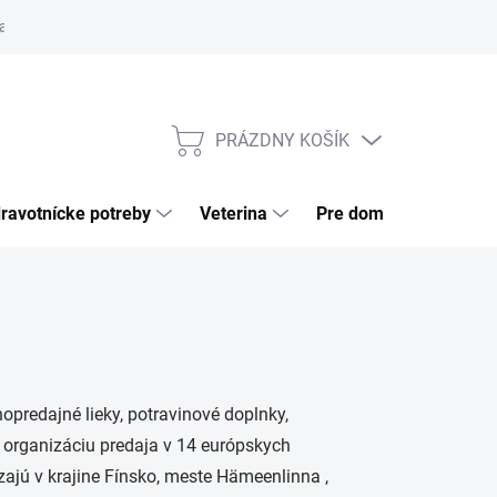
a tovaru
Odstúpenie od zmluvy
Pre firmy
Najčastejšie otázk
PRÁZDNY KOŠÍK
NÁKUPNÝ
KOŠÍK
ravotnícke potreby
Veterina
Pre domácnosť
opredajné lieky, potravinové doplnky,
ú organizáciu predaja v 14 európskych
zajú v krajine Fínsko, meste Hämeenlinna ,