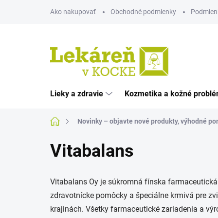
Prejsť
Ako nakupovať
Obchodné podmienky
Podmien
na
obsah
Lieky a zdravie
Kozmetika a kožné probl
Domov
Novinky – objavte nové produkty, výhodné pon
Vitabalans
Vitabalans Oy je súkromná fínska farmaceutická s
zdravotnícke pomôcky a špeciálne krmivá pre zvi
krajinách. Všetky farmaceutické zariadenia a výr