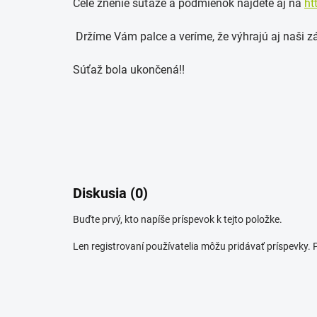
Celé znenie súťaže a podmienok nájdete aj na
ht
Držíme Vám palce a veríme, že výhrajú aj naši z
Súťaž bola ukončená!!
Diskusia (0)
Buďte prvý, kto napíše príspevok k tejto položke.
Len registrovaní používatelia môžu pridávať príspevky.