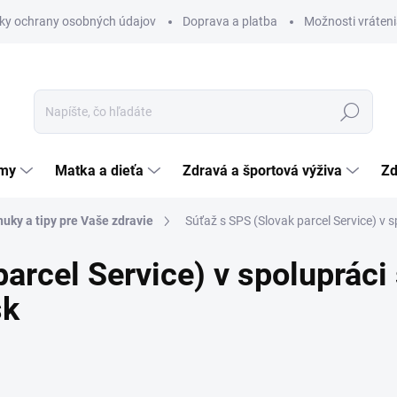
ky ochrany osobných údajov
Doprava a platba
Možnosti vráteni
Hľadať
émy
Matka a dieťa
Zdravá a športová výživa
Zd
uky a tipy pre Vaše zdravie
Súťaž s SPS (Slovak parcel Service) v
arcel Service) v spolupráci
sk