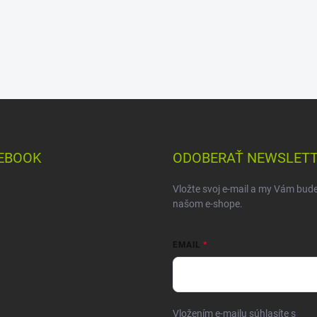
EBOOK
ODOBERAŤ NEWSLET
Vložte svoj e-mail a my Vám bud
našom e-shope.
EMAIL
Vložením e-mailu súhlasíte s
pod