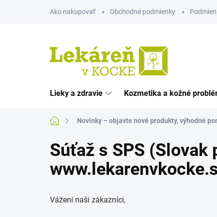
Prejsť
Ako nakupovať
Obchodné podmienky
Podmien
na
obsah
Lieky a zdravie
Kozmetika a kožné probl
Domov
Novinky – objavte nové produkty, výhodné pon
Súťaž s SPS (Slovak p
www.lekarenvkocke.
Vážení naši zákazníci,