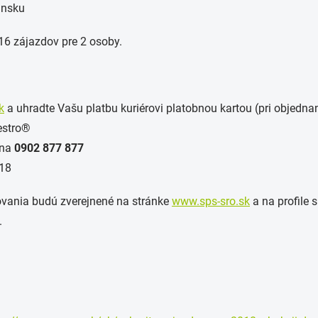
ánsku
16 zájazdov pre 2 osoby.
k
a uhradte Vašu platbu kuriérovi platobnou kartou (pri objedna
estro®
na
0902 877 877
018
ovania budú zverejnené na stránke
www.sps-sro.sk
a na profile
.