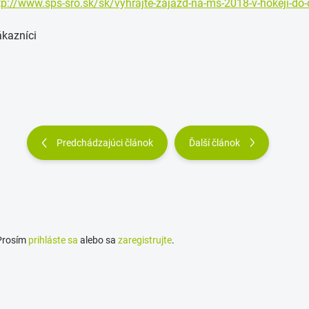
tp://www.sps-sro.sk/sk/vyhrajte-zajazd-na-ms-2018-v-hokeji-do
ákazníci
Predchádzajúci článok
Ďalší článok
 Prosím
prihláste sa
alebo sa
zaregistrujte
.