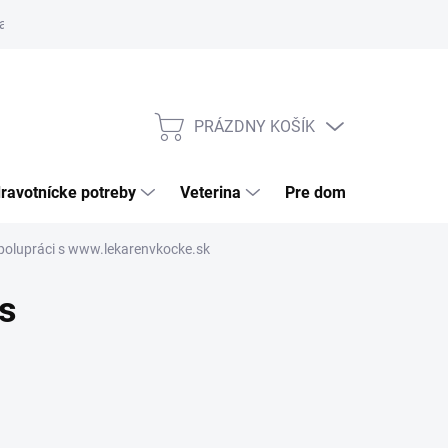
a tovaru
Odstúpenie od zmluvy
Pre firmy
Najčastejšie otázk
PRÁZDNY KOŠÍK
NÁKUPNÝ
KOŠÍK
ravotnícke potreby
Veterina
Pre domácnosť
 spolupráci s www.lekarenvkocke.sk
 s