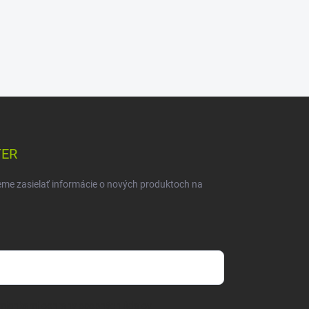
TER
eme zasielať informácie o nových produktoch na
mienkami ochrany osobných údajov