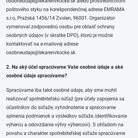
osobneudaje@lekarenvkocke.sk alebo prostredníctvom
poštového styku na korešpondenčnej adrese EMRAMA
s.r.o, Pražská 1456/14 Zvolen, 96001. Organizátor
vymenoval zodpovednú osobu pre oblasť ochrany
osobných údajov (v skratke DPO), ktorú je možné
kontaktovať na e-mailovej adrese
osobneudaje@lekarenvkocke.sk
2. Na aký účel spracúvame Vaše osobné údaje a aké
osobné údaje spracúvame?
Spracúvame iba také osobné údaje, aby sme mohli
realizovať spotrebiteľskú súťaž (pre účely zapojenia sa
účastníkov do súťaže, vyhodnotenie a spracovanie
splnenia podmienok a výsledkov súťaže, identifikovanie
výhercu a odovzdanie výhry výhercovi). S ohľadom na
povahu a charakter spotrebiteľskej súťaže spracúvame