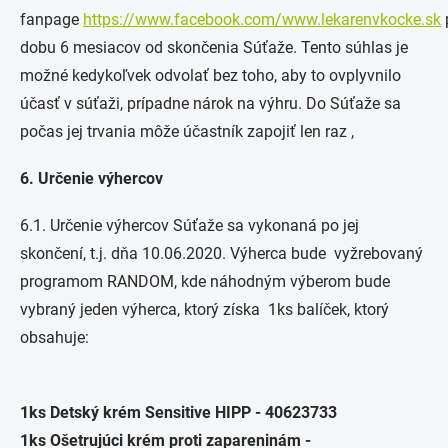
fanpage
https://www.facebook.com/www.lekarenvkocke.sk
dobu 6 mesiacov od skončenia Súťaže. Tento súhlas je
možné kedykoľvek odvolať bez toho, aby to ovplyvnilo
účasť v súťaži, prípadne nárok na výhru. Do Súťaže sa
počas jej trvania môže účastník zapojiť len raz ,
6. Určenie výhercov
6.1. Určenie výhercov Súťaže sa vykonaná po jej
skončení, t.j. dňa 10.06.2020. Výherca bude vyžrebovaný
programom RANDOM, kde náhodným výberom bude
vybraný jeden výherca, ktorý získa 1ks balíček, ktorý
obsahuje:
1ks Detský krém Sensitive HIPP - 40623733
1ks Ošetrujúci krém proti zapareninám -