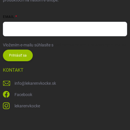
EMAIL
Vložením e-mailu súhlasíte s
podmienkami ochrany osobných údajov
Prihlásiť sa
KONTAKT
info
@
lekarenvkocke.sk
Facebook
lekarenvkocke