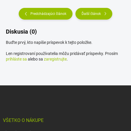
Predchádzajúci článok
Ďalší článok
Diskusia (0)
Buďte prvý, kto napíše príspevok k tejto položke.
Len registrovaní používatelia môžu pridávať príspevky. Prosím
prihláste sa
alebo sa
zaregistrujte
.
Z
á
p
ä
t
i
VŠETKO O NÁKUPE
e