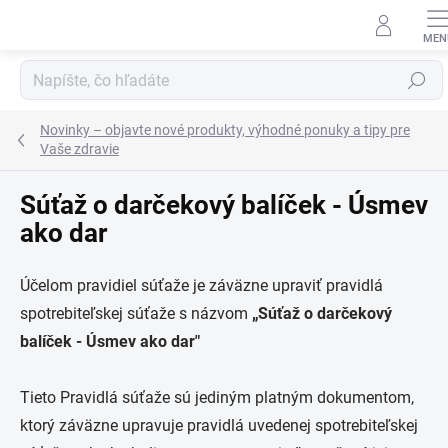
Prejsť
na
obsah
Hľadať
Novinky – objavte nové produkty, výhodné ponuky a tipy pre
Vaše zdravie
Súťaž o darčekový balíček - Úsmev
ako dar
Účelom pravidiel súťaže je záväzne upraviť pravidlá
spotrebiteľskej súťaže s názvom
„Súťaž o darčekový
balíček - Úsmev ako dar"
Tieto Pravidlá súťaže sú jediným platným dokumentom,
ktorý záväzne upravuje pravidlá uvedenej spotrebiteľskej