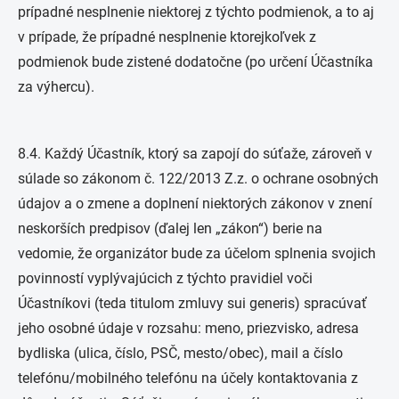
prípadné nesplnenie niektorej z týchto podmienok, a to aj
v prípade, že prípadné nesplnenie ktorejkoľvek z
podmienok bude zistené dodatočne (po určení Účastníka
za výhercu).
8.4. Každý Účastník, ktorý sa zapojí do súťaže, zároveň v
súlade so zákonom č. 122/2013 Z.z. o ochrane osobných
údajov a o zmene a doplnení niektorých zákonov v znení
neskorších predpisov (ďalej len „zákon“) berie na
vedomie, že organizátor bude za účelom splnenia svojich
povinností vyplývajúcich z týchto pravidiel voči
Účastníkovi (teda titulom zmluvy sui generis) spracúvať
jeho osobné údaje v rozsahu: meno, priezvisko, adresa
bydliska (ulica, číslo, PSČ, mesto/obec), mail a číslo
telefónu/mobilného telefónu na účely kontaktovania z