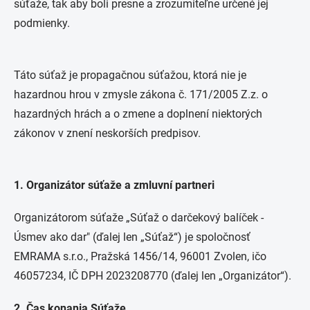
súťaže, tak aby boli presne a zrozumiteľne určené jej
podmienky.
Táto súťaž je propagačnou súťažou, ktorá nie je
hazardnou hrou v zmysle zákona č. 171/2005 Z.z. o
hazardných hrách a o zmene a doplnení niektorých
zákonov v znení neskorších predpisov.
1. Organizátor súťaže a zmluvní partneri
Organizátorom súťaže „Súťaž o darčekový balíček -
Úsmev ako dar" (ďalej len „Súťaž“) je spoločnosť
EMRAMA s.r.o., Pražská 1456/14, 96001 Zvolen, ičo
46057234, IČ DPH 2023208770 (ďalej len „Organizátor“).
2. Čas konania Súťaže