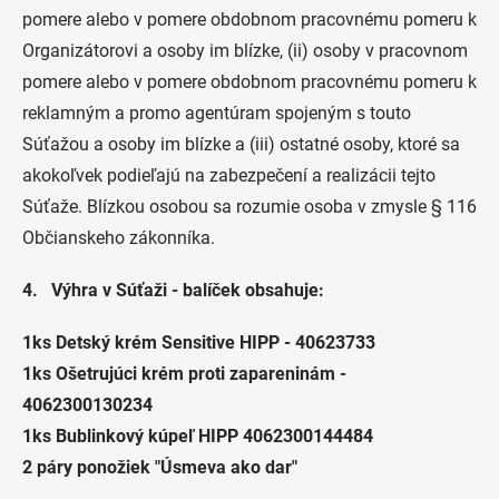
pomere alebo v pomere obdobnom pracovnému pomeru k
Organizátorovi a osoby im blízke, (ii) osoby v pracovnom
pomere alebo v pomere obdobnom pracovnému pomeru k
reklamným a promo agentúram spojeným s touto
Súťažou a osoby im blízke a (iii) ostatné osoby, ktoré sa
akokoľvek podieľajú na zabezpečení a realizácii tejto
Súťaže. Blízkou osobou sa rozumie osoba v zmysle § 116
Občianskeho zákonníka.
4. Výhra v Súťaži - balíček obsahuje:
1ks Detský krém Sensitive HIPP - 40623733
1ks Ošetrujúci krém proti zapareninám -
4062300130234
1ks Bublinkový kúpeľ HIPP 4062300144484
2 páry ponožiek "Úsmeva ako dar"