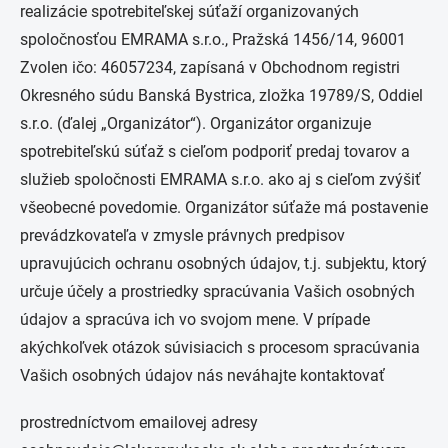
realizácie spotrebiteľskej súťaží organizovaných
spoločnosťou EMRAMA s.r.o., Pražská 1456/14, 96001
Zvolen ičo: 46057234, zapísaná v Obchodnom registri
Okresného súdu Banská Bystrica, zložka 19789/S, Oddiel
s.r.o. (ďalej „Organizátor“). Organizátor organizuje
spotrebiteľskú súťaž s cieľom podporiť predaj tovarov a
služieb spoločnosti EMRAMA s.r.o. ako aj s cieľom zvýšiť
všeobecné povedomie. Organizátor súťaže má postavenie
prevádzkovateľa v zmysle právnych predpisov
upravujúcich ochranu osobných údajov, t.j. subjektu, ktorý
určuje účely a prostriedky spracúvania Vašich osobných
údajov a spracúva ich vo svojom mene. V prípade
akýchkoľvek otázok súvisiacich s procesom spracúvania
Vašich osobných údajov nás neváhajte kontaktovať
prostredníctvom emailovej adresy