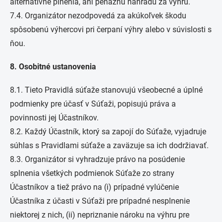
alternatívne plnenia, ani peňažnú náhradu za výhru.
7.4. Organizátor nezodpovedá za akúkoľvek škodu
spôsobenú výhercovi pri čerpaní výhry alebo v súvislosti s
ňou.
8. Osobitné ustanovenia
8.1. Tieto Pravidlá súťaže stanovujú všeobecné a úplné
podmienky pre účasť v Súťaži, popisujú práva a
povinnosti jej Účastníkov.
8.2. Každý Účastník, ktorý sa zapojí do Súťaže, vyjadruje
súhlas s Pravidlami súťaže a zaväzuje sa ich dodržiavať.
8.3. Organizátor si vyhradzuje právo na posúdenie
splnenia všetkých podmienok Súťaže zo strany
Účastníkov a tiež právo na (i) prípadné vylúčenie
Účastníka z účasti v Súťaži pre prípadné nesplnenie
niektorej z nich, (ii) nepriznanie nároku na výhru pre