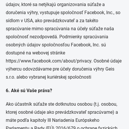
údajov, ktoré sa netýkajú organizovania súťaže a
doručenia výhry, vystupuje spoločnosť Facebook, Inc., so
sídlom v USA, ako prevádzkovateľ a za takéto
spracúvanie mimo spracúvania na účely súťaže naša
spoločnosť nezodpovedá. Podmienky spracúvania
osobných údajov spoločnosťou Facebook, Inc. sú
dostupné na webovej stránke
https://www.facebook.com/about/privacy. Osobné údaje
výhercu odovzdávame pre účely doručenia výhry Geis
s.r.o. alebo vybranej kuriérskej spoločnosti
6. Aké sú Vaše práva?
Ako účastník súťaže ste dotknutou osobou (t.j. osobou,
ktorej osobné údaje ako prevádzkovateľ spracúvame) a
máte podľa kapitoly III Nariadenia Európskeho
Parlamentu a Rady (EÚ) 2016/679 o ochrane fyzických