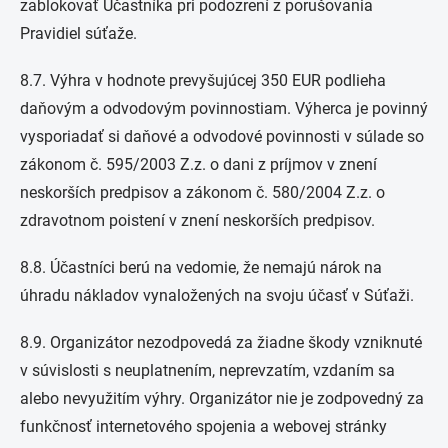
zablokovať Účastníka pri podozrení z porušovania
Pravidiel súťaže.
8.7. Výhra v hodnote prevyšujúcej 350 EUR podlieha
daňovým a odvodovým povinnostiam. Výherca je povinný
vysporiadať si daňové a odvodové povinnosti v súlade so
zákonom č. 595/2003 Z.z. o dani z príjmov v znení
neskorších predpisov a zákonom č. 580/2004 Z.z. o
zdravotnom poistení v znení neskorších predpisov.
8.8. Účastníci berú na vedomie, že nemajú nárok na
úhradu nákladov vynaložených na svoju účasť v Súťaži.
8.9. Organizátor nezodpovedá za žiadne škody vzniknuté
v súvislosti s neuplatnením, neprevzatím, vzdaním sa
alebo nevyužitím výhry. Organizátor nie je zodpovedný za
funkčnosť internetového spojenia a webovej stránky