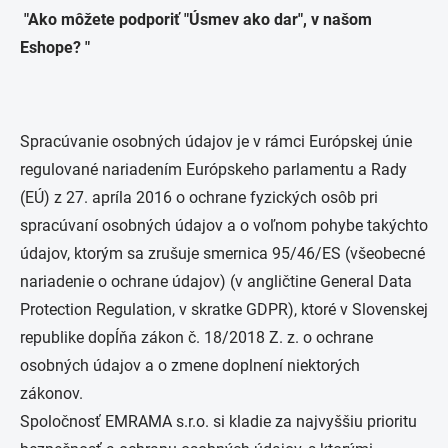
"Ako môžete podporiť "Úsmev ako dar", v našom
Eshope? "
Spracúvanie osobných údajov je v rámci Európskej únie
regulované nariadením Európskeho parlamentu a Rady
(EÚ) z 27. apríla 2016 o ochrane fyzických osôb pri
spracúvaní osobných údajov a o voľnom pohybe takýchto
údajov, ktorým sa zrušuje smernica 95/46/ES (všeobecné
nariadenie o ochrane údajov) (v angličtine General Data
Protection Regulation, v skratke GDPR), ktoré v Slovenskej
republike dopĺňa zákon č. 18/2018 Z. z. o ochrane
osobných údajov a o zmene doplnení niektorých
zákonov.
Spoločnosť EMRAMA s.r.o. si kladie za najvyššiu prioritu