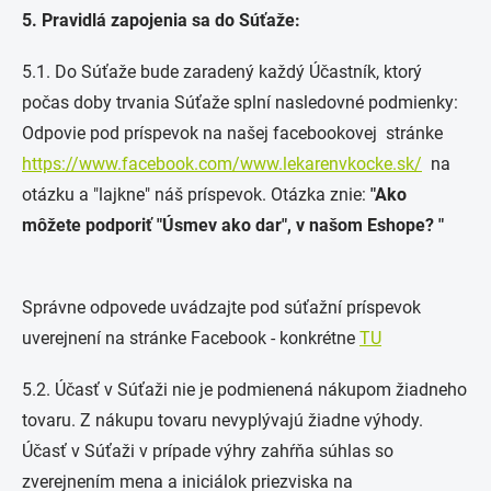
5. Pravidlá zapojenia sa do Súťaže:
5.1. Do Súťaže bude zaradený každý Účastník, ktorý
počas doby trvania Súťaže splní nasledovné podmienky:
Odpovie pod príspevok na našej facebookovej stránke
https://www.facebook.com/www.lekarenvkocke.sk/
na
otázku a "lajkne" náš príspevok. Otázka znie:
"Ako
môžete podporiť "Úsmev ako dar", v našom Eshope? "
Správne odpovede uvádzajte pod súťažní príspevok
uverejnení na stránke Facebook - konkrétne
TU
5.2. Účasť v Súťaži nie je podmienená nákupom žiadneho
tovaru. Z nákupu tovaru nevyplývajú žiadne výhody.
Účasť v Súťaži v prípade výhry zahŕňa súhlas so
zverejnením mena a iniciálok priezviska na