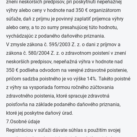
znení neskorších predpisov, pri poskytnutí nepeňažnej
výhry alebo ceny v hodnote nad 350 € organizátorom
súťaže, daň z príjmu je povinný zaplatiť príjemca výhry
alebo ceny, a to zo sumy presahujúcej túto hodnotu,
vychádzajúc z podaného daňového priznania.
V zmysle zákona č. 595/2003 Z. z. o dani z príjmov a
zákona č. 580/2004 Z. z. o zdravotnom poistení v znení
neskorších predpisov, nepeňažná výhra v hodnote nad
350 € podlieha odvodom na verejné zdravotné poistenie,
pričom sadzba poistného je vo výške 14%. Takéto poistné
z výhry sa vysporiada formou ročného zúčtovania
zdravotného poistenia, ktoré spracuje zdravotná
poisťovňa na základe podaného daňového priznania,
ktoré jej poskytne daňový úrad.
7.Osobné údaje
Registráciou v súťaži dávate súhlas s použitím svojej