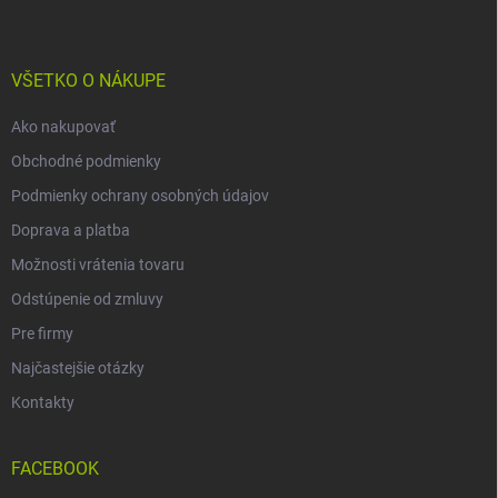
p
ä
t
i
VŠETKO O NÁKUPE
e
Ako nakupovať
Obchodné podmienky
Podmienky ochrany osobných údajov
Doprava a platba
Možnosti vrátenia tovaru
Odstúpenie od zmluvy
Pre firmy
Najčastejšie otázky
Kontakty
FACEBOOK