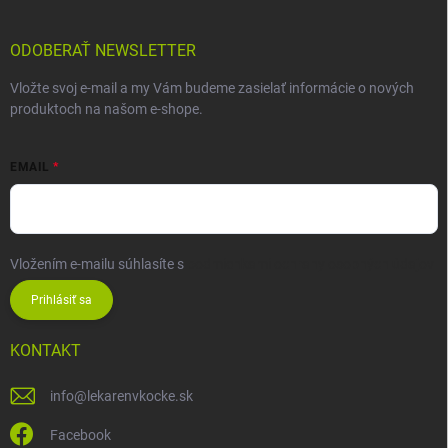
ODOBERAŤ NEWSLETTER
Vložte svoj e-mail a my Vám budeme zasielať informácie o nových
produktoch na našom e-shope.
EMAIL
Vložením e-mailu súhlasíte s
podmienkami ochrany osobných údajov
Prihlásiť sa
KONTAKT
info
@
lekarenvkocke.sk
Facebook