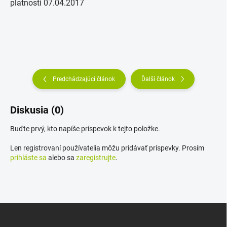
platnosti 07.04.2017
Predchádzajúci článok
Ďalší článok
Diskusia (0)
Buďte prvý, kto napíše príspevok k tejto položke.
Len registrovaní používatelia môžu pridávať príspevky. Prosím
prihláste sa
alebo sa
zaregistrujte
.
Z
á