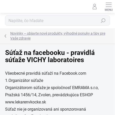
Prejsť
na
obsah
Hľadať
Novinky – objavte nové produkty, výhodné ponuky a tipy pre
Vaše zdravie
Súťaž na facebooku - pravidlá
súťaže VICHY laboratoires
Všeobecné pravidlá súťaží na Facebook.com
1.Organizátor súťaže
Organizátorom súťaže je spoločnosť EMRAMA s.r.o,
Pražská 1456/14, Zvolen, prevádzkujúca ESHOP
www.lekarenvkocke.sk
Súťaž nie je organizovaná ani sponzorovaná