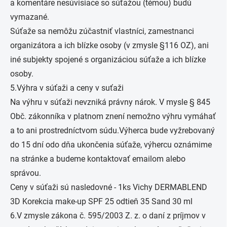
a komentáre nesúvisiace so súťažou (témou) budú
vymazané.
Súťaže sa nemôžu zúčastniť vlastníci, zamestnanci
organizátora a ich blízke osoby (v zmysle §116 OZ), ani
iné subjekty spojené s organizáciou súťaže a ich blízke
osoby.
5.Výhra v súťaži a ceny v suťaži
Na výhru v súťaži nevzniká právny nárok. V mysle § 845
Obč. zákonníka v platnom znení nemožno výhru vymáhať
a to ani prostredníctvom súdu.Výherca bude vyžrebovaný
do 15 dní odo dňa ukončenia súťaže, výhercu oznámime
na stránke a budeme kontaktovať emailom alebo
správou.
Ceny v súťaži sú nasledovné - 1ks Vichy DERMABLEND
3D Korekcia make-up SPF 25 odtieň 35 Sand 30 ml
6.V zmysle zákona č. 595/2003 Z. z. o daní z príjmov v