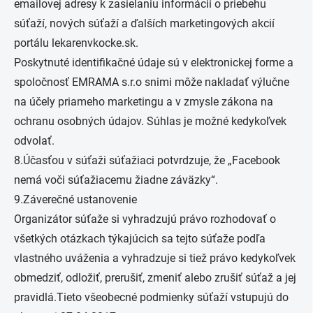
emailovej adresy k zasielaniu informácií o priebehu
súťaží, nových súťaží a ďalších marketingových akcií
portálu lekarenvkocke.sk.
Poskytnuté identifikačné údaje sú v elektronickej forme a
spoločnosť EMRAMA s.r.o snimi môže nakladať výlučne
na účely priameho marketingu a v zmysle zákona na
ochranu osobných údajov. Súhlas je možné kedykoľvek
odvolať.
8.Účasťou v súťaži súťažiaci potvrdzuje, že „Facebook
nemá voči súťažiacemu žiadne záväzky“.
9.Záverečné ustanovenie
Organizátor súťaže si vyhradzujú právo rozhodovať o
všetkých otázkach týkajúcich sa tejto súťaže podľa
vlastného uváženia a vyhradzuje si tiež právo kedykoľvek
obmedziť, odložiť, prerušiť, zmeniť alebo zrušiť súťaž a jej
pravidlá.Tieto všeobecné podmienky súťaží vstupujú do