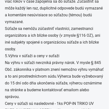
viac rokov v čase zapojenia sa do súťaže. Zúčastniť sa
môže každý len raz, duplicitné odpovede budú vymazané
a komentáre nesúvisiace so súťažou (témou) budú
vymazané.
Súťaže sa nemôžu zúčastniť vlastníci, zamestnanci
organizátora a ich blízke osoby (v zmysle §116 OZ), ani
iné subjekty spojené s organizáciou súťaže a ich blízke
osoby.
5.Výhra v súťaži a ceny v suťaži
Na výhru v súťaži nevzniká právny nárok. V mysle § 845
Obč. zákonníka v platnom znení nemožno výhru vymáhať
a to ani prostredníctvom súdu.Výherca bude vyžrebovaný
do 15 dní odo dňa ukončenia súťaže, výhercu oznámime
na stránke a budeme kontaktovať emailom alebo
správou.
Ceny v súťaži sú nasledovné - 1ks POP-IN TRIKO UV