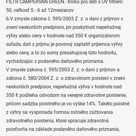
FILTR CAMPERVAN GREEN - tričko pro deti s UV filtrem
50, veľkosť S - 6 až 12mesiacov
6.V zmysle zákona č. 595/2003 Z. z. o daní z príjmov v
znení neskorších predpisov, pri poskytnutí nepeňažnej
výhry alebo ceny v hodnote nad 350 € organizátorom
súťaže, daň z príjmu je povinný zaplatiť príjemca výhry
alebo ceny, a to zo sumy presahujúcej túto hodnotu,
vychádzajúc z podaného daňového priznania.
V zmysle zákona č. 595/2003 Z. z. o dani z príjmov a
zákona č. 580/2004 Z. z. o zdravotnom poistení v znení
neskorších predpisov, nepeňažná výhra v hodnote nad
350 € podlieha odvodom na verejné zdravotné poistenie,
pričom sadzba poistného je vo výške 14%. Takéto poistné
z výhry sa vysporiada formou ročného zúčtovania
zdravotného poistenia, ktoré spracuje zdravotná
poisťovňa na základe podaného daňového priznania,