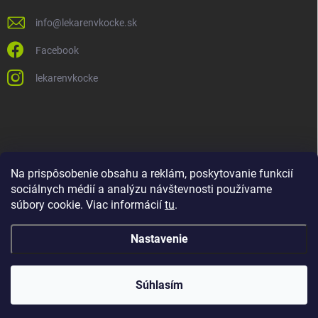
info
@
lekarenvkocke.sk
Facebook
lekarenvkocke
Na prispôsobenie obsahu a reklám, poskytovanie funkcií
sociálnych médií a analýzu návštevnosti používame
súbory cookie. Viac informácií
tu
.
Nastavenie
Súhlasím
Copyright 2026
Lekáreň v KOCKE
. Všetky práva vyhradené.
Upraviť
nastavenie cookies