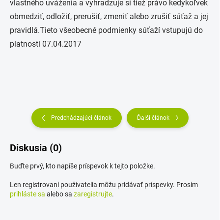
vlastného uváženia a vyhradzuje si tiež právo kedykoľvek
obmedziť, odložiť, prerušiť, zmeniť alebo zrušiť súťaž a jej
pravidlá.Tieto všeobecné podmienky súťaží vstupujú do
platnosti 07.04.2017
Predchádzajúci článok
Ďalší článok
Diskusia (0)
Buďte prvý, kto napíše príspevok k tejto položke.
Len registrovaní používatelia môžu pridávať príspevky. Prosím
prihláste sa
alebo sa
zaregistrujte
.