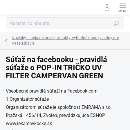
Prejsť
na
obsah
Hľadať
Novinky – objavte nové produkty, výhodné ponuky a tipy pre
Vaše zdravie
Súťaž na facebooku - pravidlá
súťaže o POP-IN TRIČKO UV
FILTER CAMPERVAN GREEN
Všeobecné pravidlá súťaží na Facebook.com
1.Organizátor súťaže
Organizátorom súťaže je spoločnosť EMRAMA s.r.o,
Pražská 1456/14, Zvolen, prevádzkujúca ESHOP
www.lekarenvkocke.sk