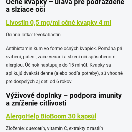
Očné kvapky – úľava pre podráždené
a slziace oči
Livostin 0,5 mg/ml očné kvapky 4 ml
Účinná látka: levokabastín
Antihistaminikum vo forme očných kvapiek. Pomáha pri
svrbení, pálení, začervenaní a slzení očí spôsobenom
alergiou. Účinok nastupuje do 15 minút. Kvapky sa
aplikujú dvakrát denne (alebo podľa potreby), sú vhodné
pre dospelých aj deti od 6 rokov.
Výživové doplnky – podpora imunity
a zníženie citlivosti
AlergoHelp BioBoom 30 kapsúl
Zloženie: quercetín, vitamín C, extrakty z rastlín