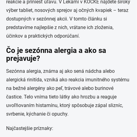
reakcie a priniesť úľavu. V Lekárni v KOCKE nájdete široký
výber tabliet, nosových sprejov aj očných kvapiek – teraz
dostupných v sezónnej akcii. V tomto článku si
predstavíme najlepšie z nich, vrátane ich zloženia,
účinkov a praktických odporúčaní.
Čo je sezónna alergia a ako sa
prejavuje?
Sezónna alergia, známa aj ako sená nádcha alebo
alergická rinitída, vzniká ako reakcia imunitného systému
na bežné alergény ako peľ, trávové alebo burinové
častice. Telo vníma tieto látky ako hrozbu a reaguje
uvoľňovaním histamínu, ktorý spôsobuje zápal slizníc,
svrbenie, kýchanie či opuchy.
Najčastejšie príznaky: