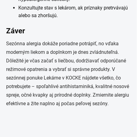
Konzultujte stav s lekárom, ak príznaky pretrvávajú
alebo sa zhoršujú.
Záver
Sezónna alergia dokáže poriadne potrápiť, no vďaka
moderným liekom a doplnkom je dnes zvládnuteľná.
Dôležité je včas začať s liečbou, dodržiavať odporúčané
režimové opatrenia a vybrať si správne produkty. V
sezónnej ponuke Lekárne v KOCKE nájdete všetko, čo
potrebujete – spoľahlivé antihistaminiká, kvalitné nosové
spreje, očné kvapky aj prírodné doplnky. Zmiernite alergiu
efektívne a žite naplno aj počas peľovej sezóny.