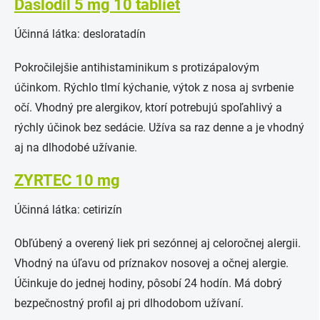
Daslodil 5 mg 10 tabliet
Účinná látka: desloratadín
Pokročilejšie antihistaminikum s protizápalovým
účinkom. Rýchlo tlmí kýchanie, výtok z nosa aj svrbenie
očí. Vhodný pre alergikov, ktorí potrebujú spoľahlivý a
rýchly účinok bez sedácie. Užíva sa raz denne a je vhodný
aj na dlhodobé užívanie.
ZYRTEC 10 mg
Účinná látka: cetirizín
Obľúbený a overený liek pri sezónnej aj celoročnej alergii.
Vhodný na úľavu od príznakov nosovej a očnej alergie.
Účinkuje do jednej hodiny, pôsobí 24 hodín. Má dobrý
bezpečnostný profil aj pri dlhodobom užívaní.