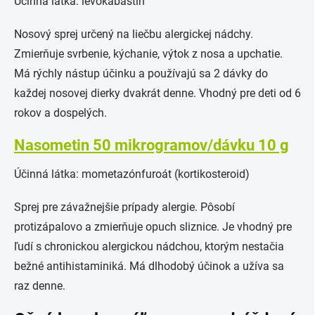
Účinná látka: levokabastín
Nosový sprej určený na liečbu alergickej nádchy.
Zmierňuje svrbenie, kýchanie, výtok z nosa a upchatie.
Má rýchly nástup účinku a používajú sa 2 dávky do
každej nosovej dierky dvakrát denne. Vhodný pre deti od 6
rokov a dospelých.
Nasometin 50 mikrogramov/dávku 10 g
Účinná látka: mometazónfuroát (kortikosteroid)
Sprej pre závažnejšie prípady alergie. Pôsobí
protizápalovo a zmierňuje opuch sliznice. Je vhodný pre
ľudí s chronickou alergickou nádchou, ktorým nestačia
bežné antihistaminiká. Má dlhodobý účinok a užíva sa
raz denne.