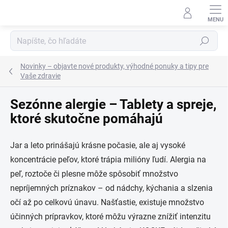
Prejsť
na
obsah
Hľadať
Novinky – objavte nové produkty, výhodné ponuky a tipy pre
Vaše zdravie
Sezónne alergie – Tablety a spreje,
ktoré skutočne pomáhajú
Jar a leto prinášajú krásne počasie, ale aj vysoké
koncentrácie peľov, ktoré trápia milióny ľudí. Alergia na
peľ, roztoče či plesne môže spôsobiť množstvo
nepríjemných príznakov – od nádchy, kýchania a slzenia
očí až po celkovú únavu. Našťastie, existuje množstvo
účinných prípravkov, ktoré môžu výrazne znížiť intenzitu