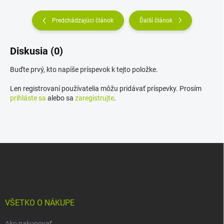
Predchádzajúci článok
Ďalší článok
Diskusia (0)
Buďte prvý, kto napíše príspevok k tejto položke.
Len registrovaní používatelia môžu pridávať príspevky. Prosím
prihláste sa
alebo sa
zaregistrujte
.
Z
á
p
ä
t
i
VŠETKO O NÁKUPE
e
Ako nakupovať