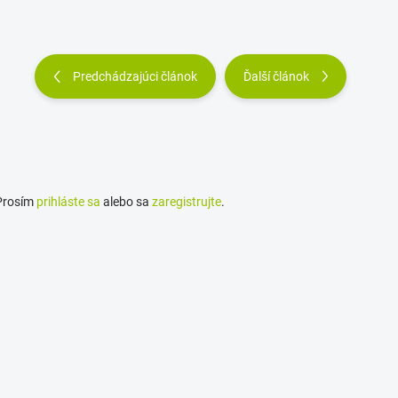
Predchádzajúci článok
Ďalší článok
 Prosím
prihláste sa
alebo sa
zaregistrujte
.