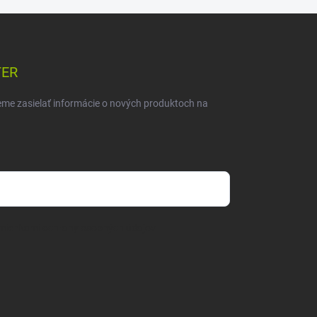
TER
eme zasielať informácie o nových produktoch na
mienkami ochrany osobných údajov