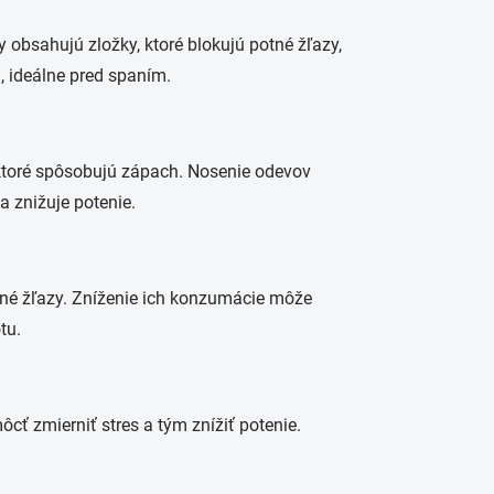
y obsahujú zložky, ktoré blokujú potné žľazy,
, ideálne pred spaním.
 ktoré spôsobujú zápach. Nosenie odevov
a znižuje potenie.
otné žľazy. Zníženie ich konzumácie môže
tu.
cť zmierniť stres a tým znížiť potenie.