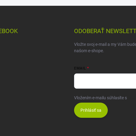
EBOOK
ODOBERAŤ NEWSLET
Vložte svoj e-mail a my Vám bud
našom e-shope.
EMAIL
Vložením e-mailu súhlasíte s
pod
Prihlásiť sa