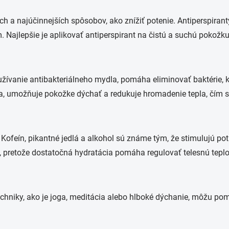
ch a najúčinnejších spôsobov, ako znížiť potenie. Antiperspirant
Najlepšie je aplikovať antiperspirant na čistú a suchú pokožku
užívanie antibakteriálneho mydla, pomáha eliminovať baktérie,
na, umožňuje pokožke dýchať a redukuje hromadenie tepla, čím s
 Kofeín, pikantné jedlá a alkohol sú známe tým, že stimulujú p
tý, pretože dostatočná hydratácia pomáha regulovať telesnú teplo
chniky, ako je joga, meditácia alebo hlboké dýchanie, môžu pomô