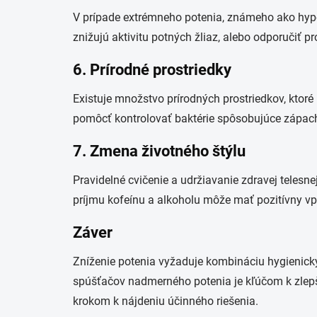
V prípade extrémneho potenia, známeho ako hyper
znižujú aktivitu potných žliaz, alebo odporučiť p
6. Prírodné prostriedky
Existuje množstvo prírodných prostriedkov, ktoré
pomôcť kontrolovať baktérie spôsobujúce zápach.
7. Zmena životného štýlu
Pravidelné cvičenie a udržiavanie zdravej telesn
príjmu kofeínu a alkoholu môže mať pozitívny vp
Záver
Zníženie potenia vyžaduje kombináciu hygienických
spúšťačov nadmerného potenia je kľúčom k zlepš
krokom k nájdeniu účinného riešenia.