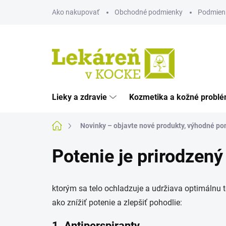
Prejsť
Ako nakupovať
Obchodné podmienky
Podmien
na
obsah
Lieky a zdravie
Kozmetika a kožné probl
Domov
Novinky – objavte nové produkty, výhodné pon
Potenie je prirodzený
ktorým sa telo ochladzuje a udržiava optimálnu 
ako znížiť potenie a zlepšiť pohodlie:
1. Antiperspiranty