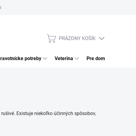
a tovaru
Odstúpenie od zmluvy
Pre firmy
Najčastejšie otázk
PRÁZDNY KOŠÍK
NÁKUPNÝ
KOŠÍK
ravotnícke potreby
Veterina
Pre domácnosť
rušivé. Existuje niekoľko účinných spôsobov,