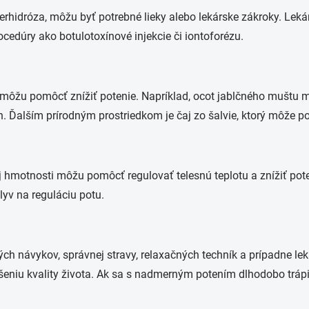
hidróza, môžu byť potrebné lieky alebo lekárske zákroky. Lekári
rocedúry ako botulotoxínové injekcie či iontoforézu.
 môžu pomôcť znížiť potenie. Napríklad, ocot jablčného muštu m
 Ďalším prírodným prostriedkom je čaj zo šalvie, ktorý môže po
ej hmotnosti môžu pomôcť regulovať telesnú teplotu a znížiť pot
lyv na reguláciu potu.
 návykov, správnej stravy, relaxačných techník a prípadne lekár
eniu kvality života. Ak sa s nadmerným potením dlhodobo trápi