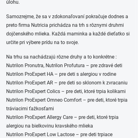
úlohu.
Samozrejme, že sa v zdokonaľovaní pokračuje dodnes a
preto firma Nutricia prichádza na trh s rôznymi druhmi
dojčenského mlieka. Každá maminka a každé dieťatko si
určite pri výbere prídu na to svoje.
Na trhu sa nachádzajú rôzne druhy a to konkrétne :
Nutrilon Pronutra, Nutrilon Profutura – pre zdravé deti
Nutrilon ProExpert HA – pre deti s alergiou v rodine
Nutrilon ProExpert AR – pre deti so sklonom k zvracaniu
Nutrilon ProExpert Colics – pre deti, ktoré trpia kolikami
Nutrilon ProExpert Omneo Comfort – pre deti, ktoré trpia
tráviacimi ťažkosťami
Nutrilon ProExpert Allergy Care – pre deti, ktoré trpia
alergiou na bielkovinu kravského mlieka
Nutrilon ProExpert Low Lactose – pre deti trpiace