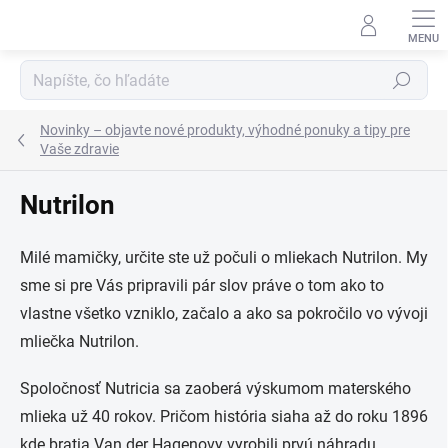
Prejsť
na
obsah
Hľadať
Novinky – objavte nové produkty, výhodné ponuky a tipy pre
Vaše zdravie
Nutrilon
Milé mamičky, určite ste už počuli o mliekach Nutrilon. My
sme si pre Vás pripravili pár slov práve o tom ako to
vlastne všetko vzniklo, začalo a ako sa pokročilo vo vývoji
mliečka Nutrilon.
Spoločnosť Nutricia sa zaoberá výskumom materského
mlieka už 40 rokov. Pričom história siaha až do roku 1896
kde bratia Van der Hagenovy vyrobili prvú náhradu