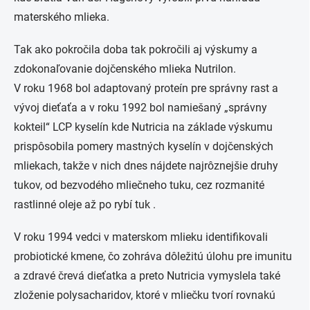
materského mlieka.
Tak ako pokročila doba tak pokročili aj výskumy a
zdokonaľovanie dojčenského mlieka Nutrilon.
V roku 1968 bol adaptovaný proteín pre správny rast a
vývoj dieťaťa a v roku 1992 bol namiešaný „správny
kokteil“ LCP kyselín kde Nutricia na základe výskumu
prispôsobila pomery mastných kyselín v dojčenských
mliekach, takže v nich dnes nájdete najrôznejšie druhy
tukov, od bezvodého mliečneho tuku, cez rozmanité
rastlinné oleje až po rybí tuk .
V roku 1994 vedci v materskom mlieku identifikovali
probiotické kmene, čo zohráva dôležitú úlohu pre imunitu
a zdravé črevá dieťatka a preto Nutricia vymyslela také
zloženie polysacharidov, ktoré v mliečku tvorí rovnakú