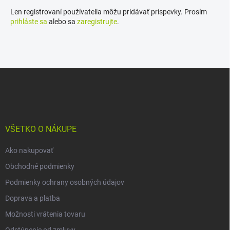
Len registrovaní používatelia môžu pridávať príspevky. Prosím
prihláste sa
alebo sa
zaregistrujte
.
Z
á
p
ä
t
i
VŠETKO O NÁKUPE
e
Ako nakupovať
Obchodné podmienky
Podmienky ochrany osobných údajov
Doprava a platba
Možnosti vrátenia tovaru
Odstúpenie od zmluvy