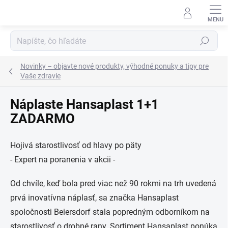
Prejsť
na
obsah
Hľadať
Novinky – objavte nové produkty, výhodné ponuky a tipy pre
Vaše zdravie
Náplaste Hansaplast 1+1
ZADARMO
Hojivá starostlivosť od hlavy po päty
- Expert na poranenia v akcii -
Od chvíle, keď bola pred viac než 90 rokmi na trh uvedená
prvá inovatívna náplasť, sa značka Hansaplast
spoločnosti Beiersdorf stala popredným odborníkom na
starostlivosť o drobné rany. Sortiment Hansaplast ponúka