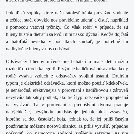
Pokiaľ sú soplíky, ktoré našu ratolesť trápia prevažne vodnaté
a tečúce, stačí obvykle nos pravidelne utierať a čistiť, napríklad
s pomocou vatovej tyčinky. Čo však robiť v prípade, že sú
hlieny husté a dieťaťu sa kvôli nim ťažko dýcha? Keďže dojčatá
a batoľatá nevedia v počiatkoch smrkať, je potrebné im
nadbytočné hlieny z nosa odsávať.
Odsávačky hlienov určené pre bábätká a malé deti možno
rozdeliť do troch kategórií. Prvým je hadičková odsávačka, kedy
rodič vysáva vzduch z odsávačky svojimi ústami. Druhým
typom je elektrická odsávačka, ktorú možno použiť kdekoľvek,
je nenáročná, efektívnejšia v porovnaní s hadičkovou a zároveň
nevytvára tak silný podtlak, ako tretí typ- odsávačka pripojiteľná
na vysávač. Tá v porovnaní s predošlými dvoma pracuje
najrýchlejšie, nevýhodu predstavuje jednak hluk vysávača,
ktorého sa deti častokrát boja, jednak to, že jej príliš častým
používaním môžeme nosovú sliznicu až príliš vysušiť, prípadne
poškodiť, čo paradoxne spôsobí zvýšenie sekrécie. Aj pre