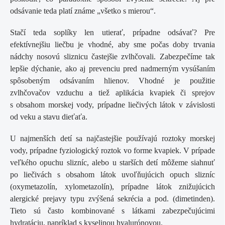
odsávanie teda platí známe „všetko s mierou“.
Stačí teda soplíky len utierať, prípadne odsávať? Pre
efektívnejšiu liečbu je vhodné, aby sme počas doby trvania
nádchy nosovú sliznicu častejšie zvlhčovali. Zabezpečíme tak
lepšie dýchanie, ako aj prevenciu pred nadmerným vysúšaním
spôsobeným odsávaním hlienov. Vhodné je použitie
zvlhčovačov vzduchu a tiež aplikácia kvapiek či sprejov
s obsahom morskej vody, prípadne liečivých látok v závislosti
od veku a stavu dieťaťa.
U najmenších detí sa najčastejšie používajú roztoky morskej
vody, prípadne fyziologický roztok vo forme kvapiek. V prípade
veľkého opuchu slizníc, alebo u starších detí môžeme siahnuť
po liečivách s obsahom látok uvoľňujúcich opuch slizníc
(oxymetazolín, xylometazolín), prípadne látok znižujúcich
alergické prejavy typu zvýšená sekrécia a pod. (dimetinden).
Tieto sú často kombinované s látkami zabezpečujúcimi
hydratáciu, napríklad s kyselinou hyalurónovou.