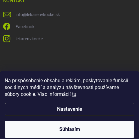
KONTAKT
info
@
lekarenvkocke.sk
Facebook
lekarenvkocke
Na prispôsobenie obsahu a reklám, poskytovanie funkcií
sociálnych médií a analýzu návštevnosti používame
súbory cookie. Viac informácií
tu
.
Nastavenie
Súhlasím
Copyright 2026
Lekáreň v KOCKE
. Všetky práva vyhradené.
Upraviť
nastavenie cookies