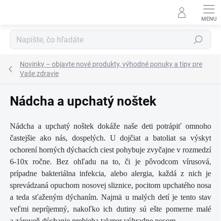
Prejsť
na
obsah
Hľadať
Novinky – objavte nové produkty, výhodné ponuky a tipy pre
Vaše zdravie
Nádcha a upchatý noštek
Nádcha a upchatý noštek dokáže naše deti potrápiť omnoho
častejšie ako nás, dospelých. U dojčiat a batoliat sa výskyt
ochorení horných dýchacích ciest pohybuje zvyčajne v rozmedzí
6-10x ročne. Bez ohľadu na to, či je pôvodcom vírusová,
prípadne bakteriálna infekcia, alebo alergia, každá z nich je
sprevádzaná opuchom nosovej sliznice, pocitom upchatého nosa
a teda sťaženým dýchaním. Najmä u malých detí je tento stav
veľmi nepríjemný, nakoľko ich dutiny sú ešte pomerne malé
a zároveň dýchanie prebieha takmer výhradne nosom.