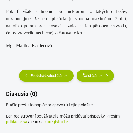
Pokiaľ však siahneme po niektorom z takýchto liečiv,
nezabúdajme, že ich aplikácia je vhodná maximálne 7 dní,
nakoľko potom by si nosová sliznica na ich pôsobenie zvykla,
čo by vytvorilo nechcený začarovaný kruh.
Mgr. Martina Kadlecová
Predchádzajúci článok
Ďalší článok
Diskusia (0)
Buďte prvý, kto napíše príspevok k tejto položke.
Len registrovaní používatelia môžu pridávať príspevky. Prosím
prihláste sa
alebo sa
zaregistrujte
.